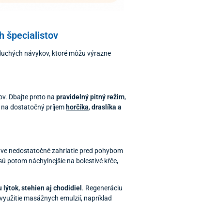
h špecialistov
oduchých návykov, ktoré môžu výrazne
lov. Dbajte preto na
pravidelný pitný režim
,
aj na dostatočný príjem
horčíka
,
draslíka a
Práve nedostatočné zahriatie pred pohybom
sú potom náchylnejšie na bolestivé kŕče,
lýtok, stehien aj chodidiel
. Regeneráciu
j využitie masážnych emulzií, napríklad