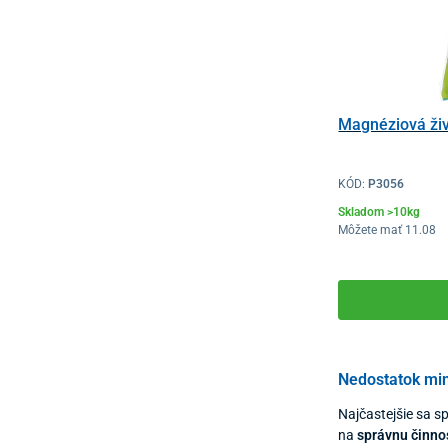
Magnéziová živ
KÓD:
P3056
Skladom >10kg
Môžete mať 11.08
Nedostatok min
Najčastejšie sa s
na
správnu činno