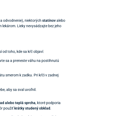
na odvodnenie), niektorých
statínov
alebo
jím lekárom. Lieky nevysádzajte bez jeho
í od toho, kde sa kŕč objaví:
avte sa a preneste váhu na postihnutú
pätu smerom k zadku. Pri kŕči v zadnej
be, aby sa sval uvoľnil.
lad alebo teplá sprcha
, ktoré podporia
kôr použiť
krátky studený obklad
.