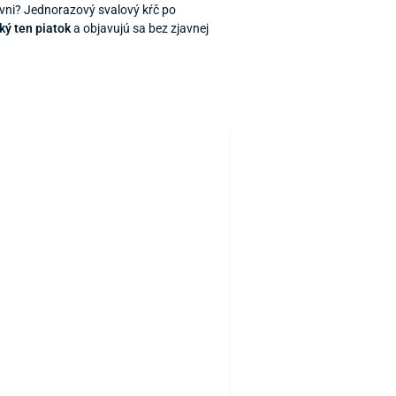
ňovni? Jednorazový svalový kŕč po
aký ten piatok
a objavujú sa bez zjavnej
TOP PRODUKT