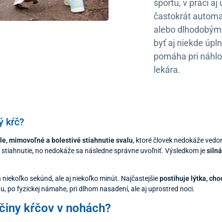
športu, v práci aj
častokrát automa
alebo dlhodobým 
byť aj niekde úpln
pomáha pri náhlo
lekára.
ý kŕč?
le, mimovoľné a bolestivé stiahnutie svalu
, ktoré človek nedokáže vedom
 stiahnutie, no nedokáže sa následne správne uvoľniť. Výsledkom je
siln
.
n niekoľko sekúnd, ale aj niekoľko minút. Najčastejšie
postihuje lýtka, ch
, po fyzickej námahe, pri dlhom nasadení, ale aj uprostred noci.
íčiny kŕčov v nohách?