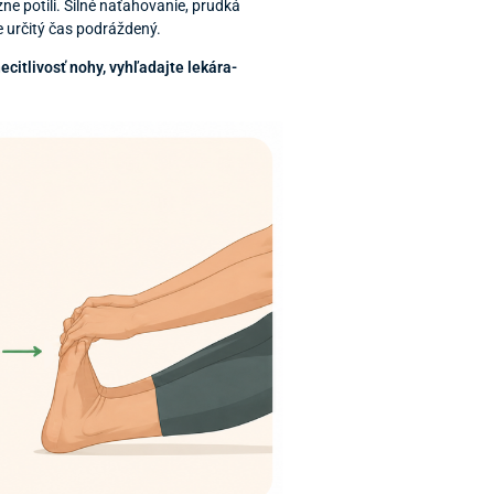
zne potili. Silné naťahovanie, prudká
e určitý čas podráždený.
ecitlivosť nohy, vyhľadajte lekára-