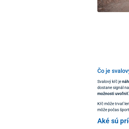
Čo je svalov
Svalový kŕč je
náh
dostane signál na
možnosti uvoľniť
Kŕč môže trvať le
môže počas športu
Aké sú pr