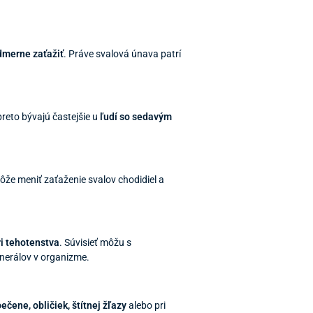
dmerne zaťažiť
. Práve svalová únava patrí
preto bývajú častejšie u
ľudí so sedavým
že meniť zaťaženie svalov chodidiel a
ri tehotenstva
. Súvisieť môžu s
nerálov v organizme.
ečene, obličiek, štítnej žľazy
alebo pri