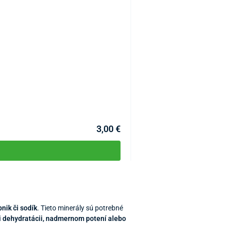
Ortopedické vložky s podp
KÓD:
P4886
3,00 €
pnik či sodík
. Tieto minerály sú potrebné
ri dehydratácii, nadmernom potení alebo