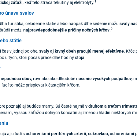
1
zickej záťaži
, keď telo stráca tekutiny aj elektrolyty.
bo únava svalov
 dlhá turistika, celodenné státie alebo naopak dlhé sedenie môžu
svaly na
2
štúdií medzi
najpravdepodobnejšie príčiny nočných kŕčov
.
ebo státie
í čas v jednej polohe,
svaly aj krvný obeh pracujú menej efektívne
. Kŕče 
bo u tých, ktorí počas práce dlhé hodiny stoja.
v
o nepadnúca obuv,
rovnako ako dlhodobé
nosenie vysokých podpätkov,
mô
ích ľudí to môže prispievať k častejším kŕčom.
bre poznajú aj budúce mamy. Sú časté najmä
v druhom a treťom trimest
nami, vyššou záťažou dolných končatín aj zmenou hladín niektorých mi
enia
ujú aj u ľudí s
ochoreniami periférnych artérií, cukrovkou, ochoreniami p