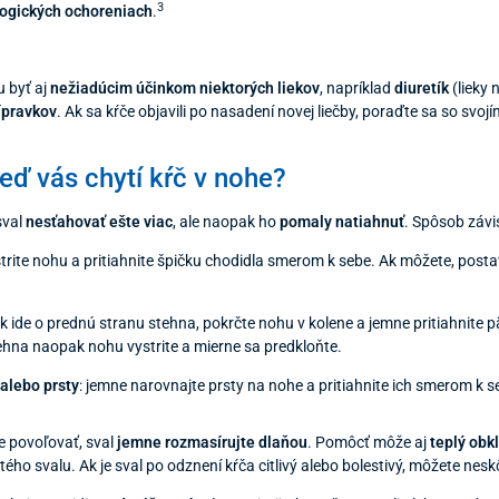
3
ogických ochoreniach
.
u byť aj
nežiadúcim účinkom niektorých liekov
, napríklad
diuretík
(lieky 
ípravkov
. Ak sa kŕče objavili po nasadení novej liečby, poraďte sa so svo
keď vás chytí kŕč v nohe?
 sval
nesťahovať ešte viac
, ale naopak ho
pomaly natiahnuť
. Spôsob závis
strite nohu a pritiahnite špičku chodidla smerom k sebe. Ak môžete, post
ak ide o prednú stranu stehna, pokrčte nohu v kolene a jemne pritiahnite 
ehna naopak nohu vystrite a mierne sa predkloňte.
alebo prsty
: jemne narovnajte prsty na nohe a pritiahnite ich smerom k se
e povoľovať, sval
jemne rozmasírujte dlaňou
. Pomôcť môže aj
teplý obk
ého svalu. Ak je sval po odznení kŕča citlivý alebo bolestivý, môžete nes