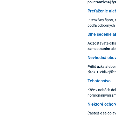
po intenzívnej fy
Preťaženie ale
Intenzívny šport,
podľa odborných 
Dlhé sedenie al
Ak zostávate dlhš
zamestnaním
ale
Nevhodná obu
Príliš úzka aleb
lýtok. U citlivejš
Tehotenstvo
Kŕče v nohách do
hormonálnymi zme
Niektoré ochor
Častejšie sa objav