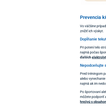
Prevencia kŕ
Vo väčšine prípa
znížiť ich výskyt.
Dopĺňanie tekut
Pri potení telo st
najmä počas šport
ďalších
elektroly
Nepodceňujte s
Pred tréningom pá
alebo vynechanie 
najmä ak im nedo
Po športovaní al
môžete podporiť 
hrejivú s obsaho