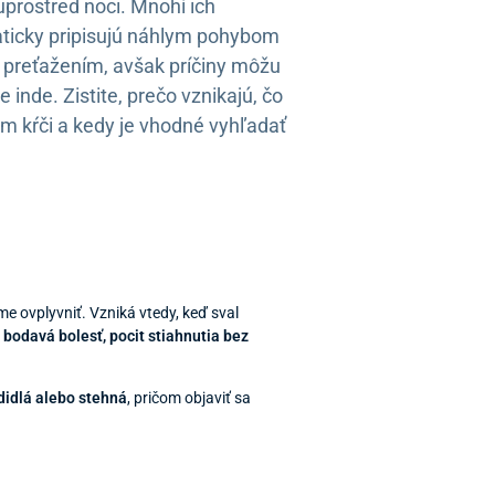
 uprostred noci. Mnohí ich
ticky pripisujú náhlym pohybom
preťažením, avšak príčiny môžu
e inde. Zistite, prečo vznikajú, čo
m kŕči a kedy je vhodné vyhľadať
e ovplyvniť. Vzniká vtedy, keď sval
á bodavá bolesť, pocit stiahnutia bez
odidlá alebo stehná
, pričom objaviť sa