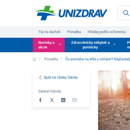
Tip na darček
Poradňa
Hľadaj podľa ochorenia
Novinky a
Zdravotnícky nábytok a
P
akcie
pomôcky
m
Poradňa
Čo pomáha na kŕče v nohách? Najčastejši
Späť na všetky články
Zdieľať článok: