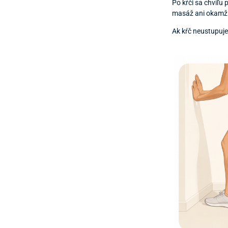
Po kŕči sa chvíľu 
masáž ani okamžit
Ak kŕč neustupuje