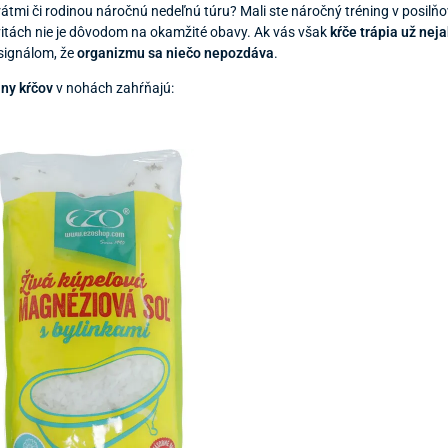
arátmi či rodinou náročnú nedeľnú túru? Mali ste náročný tréning v posil
vitách nie je dôvodom na okamžité obavy. Ak vás však
kŕče trápia už nej
 signálom, že
organizmu sa niečo nepozdáva
.
iny kŕčov
v nohách zahŕňajú: