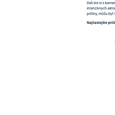
Dali ste si s kam
intenzívnych akti
príčiny, môžu byť
Najčastejšie príč