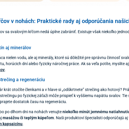
čov v nohách: Praktické rady aj odporúčania našic
dov sa svalovým kŕčom nedá úplne zabrániť. Existuje však niekoľko jedn
ín aj minerálov
ráca nielen vodu, ale aj minerály, ktoré sú dôležité pre správnu činnosť sva
u, horúcich dní alebo fyzicky náročnej práce. Ak sa veľa potíte, myslite 
tov
.
trečing a regeneráciu
r krát otočíte členkami a v hlave si „odškrtnete” strečing ako hotový? 
strečingu po fyzickej záťaži môže prispieť k vyššiemu napätiu svalov. Tie 
prajete dostatok času na regeneráciu.
ebo po dlhom dni na nohách venujte
niekoľko minút jemnému natiahnutiu 
aj
masážou či teplým kúpeľom
. Naši produktoví špecialisti odporúčajú a
m kapsaicínu
.