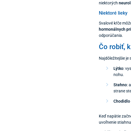
niektorých
neurol
Niektoré lieky
Svalové kŕče môž
hormonálnych pr
odporúčania.
Čo robiť, 
Najdôležitejšie je
Lýtko
: vy
nohu.
Stehno
: 
strane st
Chodidlo 
Keď napätie začn
uvoľnenie stiahnut