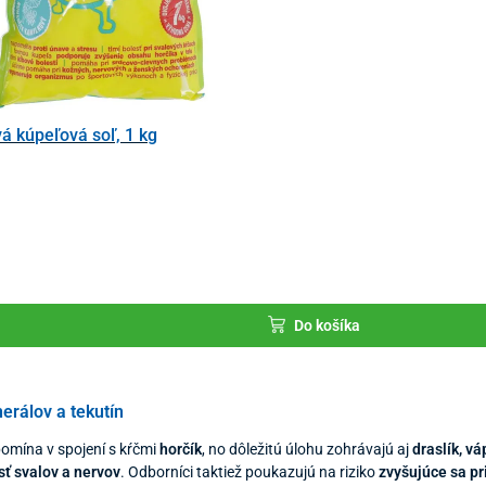
á kúpeľová soľ, 1 kg
Do košíka
erálov a tekutín
pomína v spojení s kŕčmi
horčík
, no dôležitú úlohu zohrávajú aj
draslík, vá
sť svalov a nervov
. Odborníci taktiež poukazujú na riziko
zvyšujúce sa p