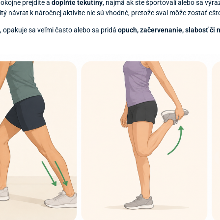
pokojne prejdite a
doplňte tekutiny
, najmä ak ste športovali alebo sa výra
ý návrat k náročnej aktivite nie sú vhodné, pretože sval môže zostať ešt
, opakuje sa veľmi často alebo sa pridá
opuch, začervenanie, slabosť či n