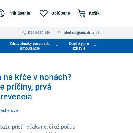
Prihlásenie
Obľúbené
Košík
0905 684 954
obchod@unizdrav.sk
Zdravotnícky personál a
Doplnky pre
ambulancie
zdravie
 na kŕče v nohách?
e príčiny, prvá
revencia
Zacherová
kážu prísť nečakane, či už počas