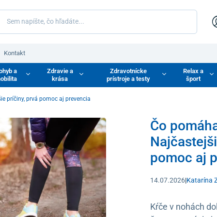
Kontakt
ohyb a
Zdravie a
Zdravotnícke
Relax a
obilita
krása
prístroje a testy
šport
e príčiny, prvá pomoc aj prevencia
Čo pomáha
Najčastejši
pomoc aj p
14.07.2026
|
Katarína 
Kŕče v nohách do