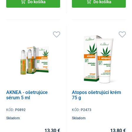
Do košíka
Do košíka
AKNEA - ošetrujúce
Atopos ošetrujúci krém
sérum 5 ml
75 g
KÓD:
P0892
KÓD:
P2473
Skladom
Skladom
13,30 €
13,80 €