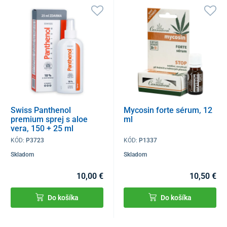
Swiss Panthenol
Mycosin forte sérum, 12
premium sprej s aloe
ml
vera, 150 + 25 ml
KÓD:
P3723
KÓD:
P1337
Skladom
Skladom
10,00 €
10,50 €
Do košíka
Do košíka