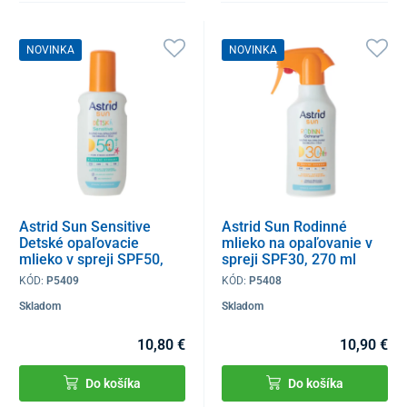
NOVINKA
NOVINKA
Astrid Sun Sensitive
Astrid Sun Rodinné
Detské opaľovacie
mlieko na opaľovanie v
mlieko v spreji SPF50,
spreji SPF30, 270 ml
150 ml
KÓD:
P5409
KÓD:
P5408
Skladom
Skladom
10,80 €
10,90 €
Do košíka
Do košíka