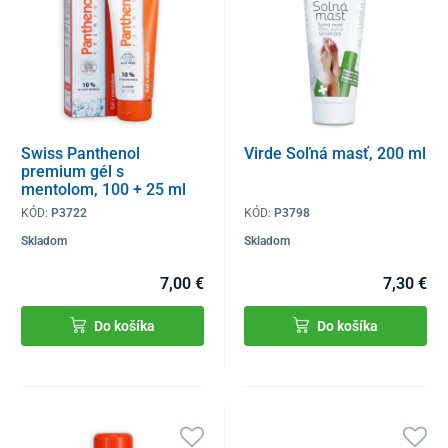
Swiss Panthenol
Virde Soľná masť, 200 ml
premium gél s
mentolom, 100 + 25 ml
KÓD:
P3722
KÓD:
P3798
Skladom
Skladom
7,00 €
7,30 €
Do košíka
Do košíka