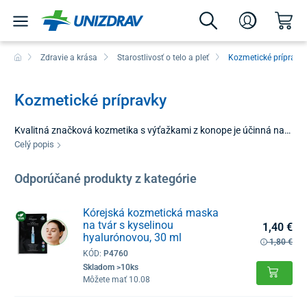
Zdravie a krása
Starostlivosť o telo a pleť
Kozmetické prípravk
Kozmetické prípravky
Kvalitná značková kozmetika s výťažkami z konope je účinná na
odstránenie oparov, ekzémov, zmiernenie psoriáry, sebory a akné.
Celý popis
Ponúkame aj ďalšie produkty na čistenie a hydratovanie pokožky,
odstránenie celulitídy a kožnej alergie. Taktiež u nás nájdete Bio
Odporúčané produkty z kategórie
kokosový olej, indulonu, lactovit, bielu lekársku vazelínu a
antiperspiranty.
Kórejská kozmetická maska
na tvár s kyselinou
1,40 €
hyalurónovou, 30 ml
1,80 €
KÓD:
P4760
Skladom >10ks
Môžete mať 10.08