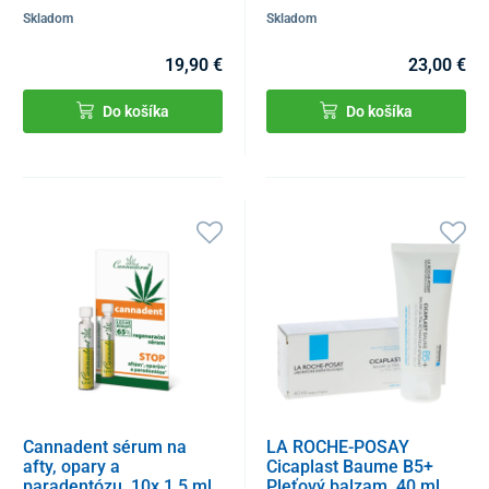
Skladom
Skladom
19,90 €
23,00 €
Do košíka
Do košíka
Cannadent sérum na
LA ROCHE-POSAY
afty, opary a
Cicaplast Baume B5+
paradentózu, 10x 1,5 ml
Pleťový balzam, 40 ml