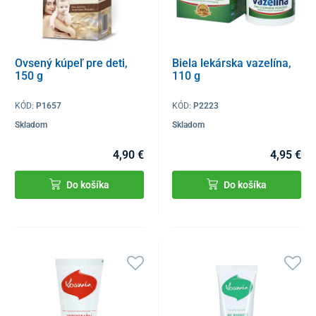
Ovsený kúpeľ pre deti,
Biela lekárska vazelína,
150 g
110 g
KÓD:
P1657
KÓD:
P2223
Skladom
Skladom
4,90 €
4,95 €
Do košíka
Do košíka