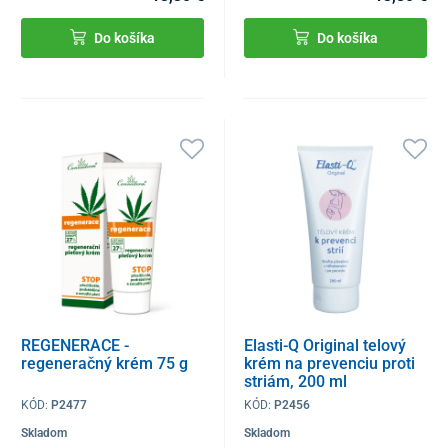
Do košíka
Do košíka
REGENERACE -
Elasti-Q Original telový
regeneračný krém 75 g
krém na prevenciu proti
striám, 200 ml
KÓD:
P2477
KÓD:
P2456
Skladom
Skladom