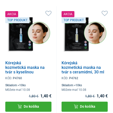
AKCIA
AKCIA
TOP PRODUKT
TOP PRODUKT
Kórejská
Kórejská
kozmetická maska na
kozmetická maska na
tvár s kyselinou
tvár s ceramidmi, 30 ml
hyalurónovou, 30 ml
KÓD:
P4760
KÓD:
P4762
Skladom >10ks
Skladom >10ks
Môžete mať 10.08
Môžete mať 10.08
1,40 €
1,40 €
1,80 €
1,80 €
Do košíka
Do košíka