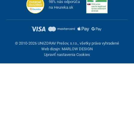
98% nás odporúča
na Heureka.sk
© 2010-2026 UNIZDRAV Prešov, s.r.o., všetky práva vyhradené
Web dizajn: MARLOW DESIGN
Upraviť nastavenia Cookies
Nastavenie cookies
Tieto stránky využívajú cookies. Niektoré sú nevyhnutné pre
správne fungovanie stránky, iné môžeme používať len s vaším
súhlasom. Máte možnosť odmietnuť voliteľné cookies.
Odmietnuť.
Nevyhnutne potrebné
Výkonnosť