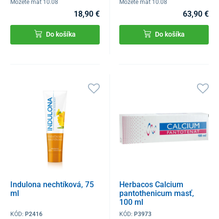
Môžete mať 10.08
Môžete mať 10.08
18,90 €
63,90 €
Do košíka
Do košíka
Indulona nechtíková, 75
Herbacos Calcium
ml
pantothenicum masť,
100 ml
KÓD:
P2416
KÓD:
P3973