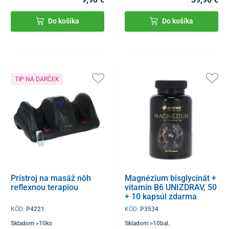
Do košíka
Do košíka
TIP NA DARČEK
Prístroj na masáž nôh
Magnézium bisglycinát +
reflexnou terapiou
vitamín B6 UNIZDRAV, 50
+ 10 kapsúl zdarma
KÓD:
P4221
KÓD:
P3534
Skladom >10ks
Skladom >10bal.