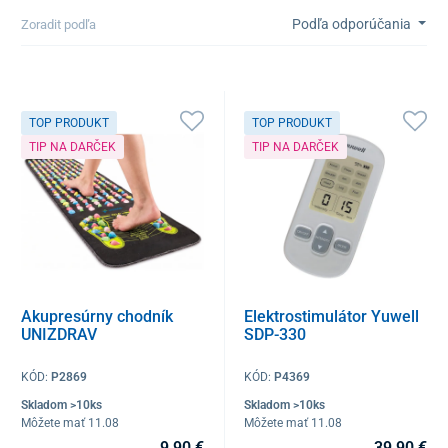
Podľa odporúčania
Zoradit podľa
TOP PRODUKT
TOP PRODUKT
TIP NA DARČEK
TIP NA DARČEK
Akupresúrny chodník
Elektrostimulátor Yuwell
UNIZDRAV
SDP-330
KÓD:
P2869
KÓD:
P4369
Skladom >10ks
Skladom >10ks
Môžete mať 11.08
Môžete mať 11.08
9,90 €
39,90 €