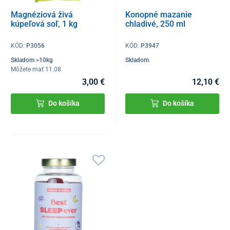
Magnéziová živá
Konopné mazanie
kúpeľová soľ, 1 kg
chladivé, 250 ml
KÓD:
P3056
KÓD:
P3947
Skladom >10kg
Skladom
Môžete mať 11.08
3,00 €
12,10 €
Do košíka
Do košíka