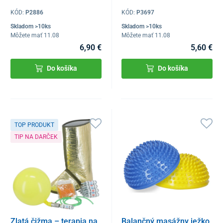
KÓD:
P2886
KÓD:
P3697
Skladom >10ks
Skladom >10ks
Môžete mať 11.08
Môžete mať 11.08
6,90 €
5,60 €
Do košíka
Do košíka
TOP PRODUKT
TIP NA DARČEK
Zlatá čižma – terapia na
Balančný masážny ježko