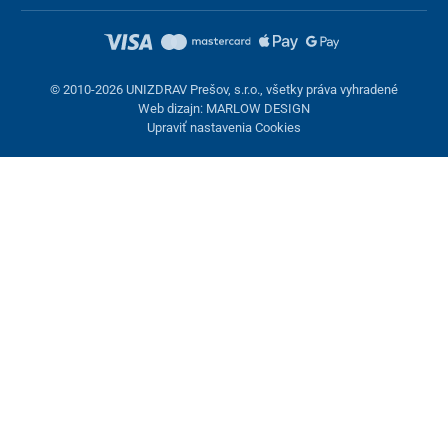
© 2010-2026 UNIZDRAV Prešov, s.r.o., všetky práva vyhradené
Web dizajn: MARLOW DESIGN
Upraviť nastavenia Cookies
Nastavenie cookies
Tieto stránky využívajú cookies. Niektoré sú nevyhnutné pre
správne fungovanie stránky, iné môžeme používať len s vaším
súhlasom. Máte možnosť odmietnuť voliteľné cookies.
Odmietnuť.
Nevyhnutne potrebné
Výkonnosť
Marketingové cookies