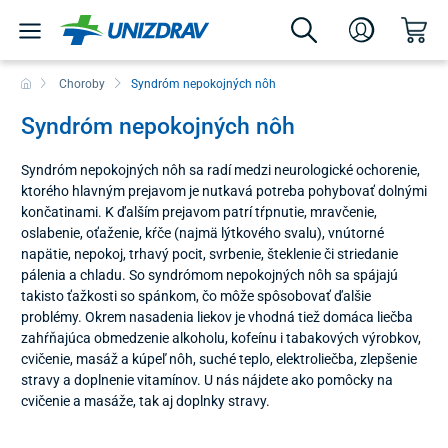
Choroby
Syndróm nepokojných nôh
Syndróm nepokojných nôh
Syndróm nepokojných nôh sa radí medzi neurologické ochorenie,
ktorého hlavným prejavom je nutkavá potreba pohybovať dolnými
končatinami. K ďalším prejavom patrí tŕpnutie, mravčenie,
oslabenie, oťaženie, kŕče (najmä lýtkového svalu), vnútorné
napätie, nepokoj, trhavý pocit, svrbenie, šteklenie či striedanie
pálenia a chladu. So syndrómom nepokojných nôh sa spájajú
takisto ťažkosti so spánkom, čo môže spôsobovať ďalšie
problémy. Okrem nasadenia liekov je vhodná tiež domáca liečba
zahŕňajúca obmedzenie alkoholu, kofeínu i tabakových výrobkov,
cvičenie, masáž a kúpeľ nôh, suché teplo, elektroliečba, zlepšenie
stravy a doplnenie vitamínov. U nás nájdete ako pomôcky na
cvičenie a masáže, tak aj doplnky stravy.