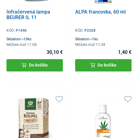
Infračervená lampa
ALPA francovka, 60 ml
BEURER IL 11
KÓD:
P1446
KÓD:
P2268
Skladom >10ks
Skladom >1ks
Môžete mať 11.08
Môžete mať 11.08
30,10 €
1,40 €
Do košíka
Do košíka