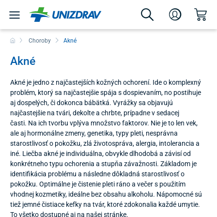
Choroby
Akné
Akné
Akné je jedno z najčastejších kožných ochorení. Ide o komplexný
problém, ktorý sa najčastejšie spája s dospievaním, no postihuje
aj dospelých, či dokonca bábätká. Vyrážky sa objavujú
najčastejšie na tvári, dekolte a chrbte, prípadne v sedacej
časti. Na ich tvorbu vplýva množstvo faktorov. Nie je to len vek,
ale aj hormonálne zmeny, genetika, typy pleti, nesprávna
starostlivosť o pokožku, zlá životospráva, alergia, intolerancia a
iné. Liečba akné je individuálna, obvykle dlhodobá a závisí od
konkrétneho typu ochorenia a stupňa závažnosti. Základom je
identifikácia problému a následne dôkladná starostlivosť o
pokožku. Optimálne je čistenie pleti ráno a večer s použitím
vhodnej kozmetiky, ideálne bez obsahu alkoholu. Nápomocné sú
tiež jemné čistiace kefky na tvár, ktoré zdokonalia každé umytie.
To všetko dostupné aj na našej stránke.