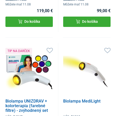
Môžete mať 11.08
Môžete mať 11.08
119,00 €
99,00 €
Do košíka
Do košíka
TIP NA DARČEK
Biolampa UNIZDRAV +
Biolampa MediLight
kolorterapia (farebné
filtre) - zvýhodnený set