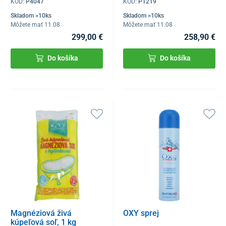
KÓD:
P4047
KÓD:
P1219
Skladom >10ks
Skladom >10ks
Môžete mať 11.08
Môžete mať 11.08
299,00 €
258,90 €
Do košíka
Do košíka
Magnéziová živá
OXY sprej
kúpeľová soľ, 1 kg