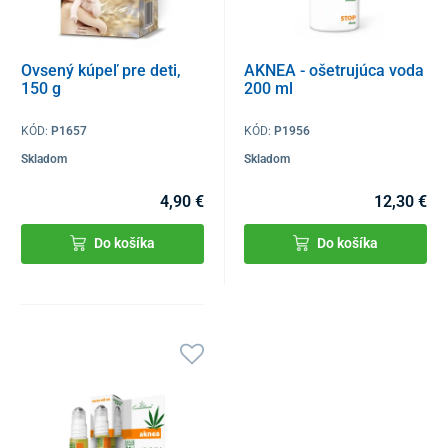
Ovsený kúpeľ pre deti,
AKNEA - ošetrujúca voda
150 g
200 ml
KÓD:
P1657
KÓD:
P1956
Skladom
Skladom
4,90 €
12,30 €
Do košíka
Do košíka