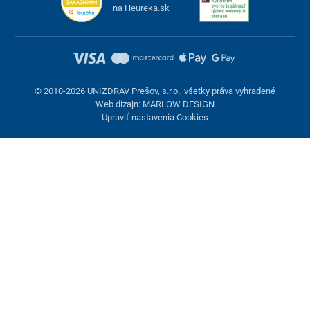
na Heureka.sk
© 2010-2026 UNIZDRAV Prešov, s.r.o., všetky práva vyhradené
Web dizajn: MARLOW DESIGN
Upraviť nastavenia Cookies
Nastavenie cookies
Tieto stránky využívajú cookies. Niektoré sú nevyhnutné pre
správne fungovanie stránky, iné môžeme používať len s vaším
súhlasom. Máte možnosť odmietnuť voliteľné cookies.
Odmietnuť.
Nevyhnutne potrebné
Výkonnosť