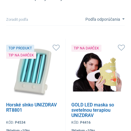
Podľa odporúčania
Zoradit podľa
TOP PRODUKT
TIP NA DARČEK
TIP NA DARČEK
Horské slnko UNIZDRAV
GOLD LED maska so
RT8801
svetelnou terapiou
UNIZDRAV
KÓD:
P4534
KÓD:
P4416
Skladom >10ks
Skladom >10ks