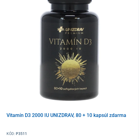
porušení ochranného obalu odstúpiť od kúpnej zmluvy, keďže ide
o tovar, ktorý z dôvodu ochrany zdravia a hygieny nie je vhodné
vrátiť po jeho otvorení a použití. Výnimkou sú prípady oprávnenej
reklamácie alebo výrobnej chyby.
Vitamín D3 2000 IU UNIZDRAV, 80 + 10 kapsúl zdarma
KÓD:
P3511