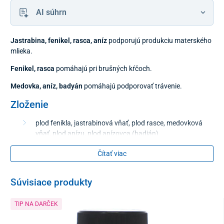
AI súhrn
Jastrabina, fenikel, rasca, aníz
podporujú produkciu materského
mlieka.
Fenikel, rasca
pomáhajú pri brušných kŕčoch.
Medovka, aníz, badyán
pomáhajú podporovať trávenie.
Zloženie
plod fenikla, jastrabinová vňať, plod rasce, medovková
vňať, plod anízu, plod anízovca (badián)
Čítať viac
Obsah balenia
20x 1,5 g
Súvisiace produkty
Tento produkt je dodávaný v ochrannom obale. V súlade s § 19
TIP NA DARČEK
ods. 1 písm. e) zákona o ochrane spotrebiteľa nie je možné po