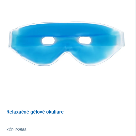
zlepšovať tón pokožky
– podporuje prirodzenú pevnosť a
tón pleti a posilňuje jej štruktúru; výsledkom je pružnejšia
a hladšia pokožka s lepšie definovanými kontúrami tváre
Krém DUOLIFE Pro Collagen Day Cream
obsahuje vysoký podiel
prírodných zložiek (až 97,9 %)
a je ideálnou voľbou
na
každodenný rituál krásy
. V receptúre nájdete:
8 druhov kolagénu
(vrátane vzácnych natívnych a
hydrolyzovaných kolagénov) – kolagén je zodpovedný za
hydratáciu, podporuje regeneráciu, zlepšuje elasticitu a
pokožke pomáha vytvárať ochrannú vrstvu; kolagén
rybieho pôvodu s vysokou biologickou dostupnosťou sa
cez pokožku lepšie vstrebáva
komplex 5 foriem kyseliny hyalurónovej
– jedinečná
kombinácia odlišujúca sa štruktúrou a veľkosťou častíc
zabezpečuje viacúrovňovú hydratáciu a vypnutie pleti
Relaxačné gélové okuliare
SKINPRO QM (HD)
(zdroj glykozaminoglykánov z medúz)
– pokročilá kozmetická zložka s hydratačnými,
KÓD:
P2588
ochrannými a regeneračnými účinkami, ktoré podporujú