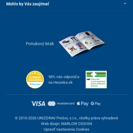
Mohlo by Vás zaujímať
Crosspolymer, Collagen, Soluble Collagen, Hydrolyzed
Gelatin, Silanetriol, Glycosaminoglycan, Benzyl Glycol,
Ethylhexylglycerin, Raspberry Ketone, Lactic Acid,
Phenoxyethanol, Benzoic Acid, Dehydroacetic Acid, Citric
Acid, Sodium Benzoate, Sodium Citrate, Parfum, Glyceryl
Caprylate, Butylene Glycol, 1,2-Hexanediol, Alpha-
Isomethyl Ionone, Citronellol, Hexamethylindanopyran,
Ponukový leták
Linalool, Linalyl Acetate, Tetramethyl
Acetyloctahydronaphthalenes, Hexyl Cinnamal,
Hydroxycitronellal, Sodium Hydroxide
Balenie
98% nás odporúča
na Heureka.sk
50 ml
© 2010-2026 UNIZDRAV Prešov, s.r.o., všetky práva vyhradené
Web dizajn: MARLOW DESIGN
Upraviť nastavenia Cookies