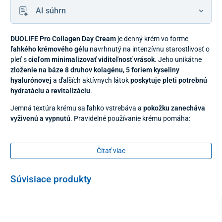
AI súhrn
DUOLIFE Pro Collagen Day Cream
je denný krém vo forme
ľahkého krémového gélu
navrhnutý na intenzívnu starostlivosť o
pleť s
cieľom minimalizovať viditeľnosť vrások
. Jeho unikátne
zloženie na báze 8 druhov kolagénu, 5 foriem kyseliny
hyalurónovej
a ďalších aktívnych látok
poskytuje pleti potrebnú
hydratáciu a revitalizáciu
.
Jemná textúra krému sa ľahko vstrebáva a
pokožku zanecháva
vyživenú a vypnutú
. Pravidelné používanie krému pomáha:
redukovať vrásky
– mimické čiary a vrásky sa zjemňujú a
pleť vyzerá mladšie a oddýchnutejšie
Čítať viac
hydratovať pokožku
– zaisťuje hĺbkovú a dlhodobú
hydratáciu; obnovuje pohodlie a sviežosť pokožky, vďaka
Súvisiace produkty
čomu sa stáva pružnejšou, jemnejšou a žiarivejšou
upokojovať podráždenie
– redukuje začervenanie a
nepohodlie, čím pokožka získava rovnováhu a odolnosť
voči vonkajším vplyvom