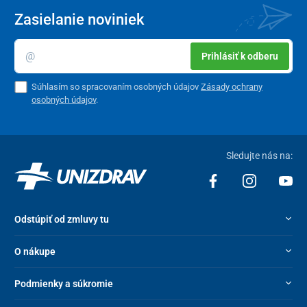
Zasielanie noviniek
Upozornenie
Prihlásiť k odberu
nepoužívajte v prípade precitlivenosti na akúkoľvek zložku
výrobku
Súhlasím so spracovaním osobných údajov
Zásady ochrany
vyhýbajte sa priamemu kontaktu s očami
osobných údajov
.
skladujte pri izbovej teplote 15 až 25 °C, na suchom
mieste, mimo dosahu zdrojov svetla; ak teplota prekročí
25 °C, skladujte v chladničke
Sledujte nás na:
skladujte mimo dosahu detí
Zloženie
Aqua, Caprylic/Capric Triglyceride, Propanediol, Pentylene
Odstúpiť od zmluvy tu
Glycol, Isopropyl Myristate, Polyglyceryl-3 Cetyl Ether
Olivate/Succinate, Glycerin, Cetearyl Alcohol, Theobroma
O nákupe
Cacao Seed Butter, Cetyl Alcohol, Sodium Stearoyl
Glutamate, Tocopheryl Acetate, Hydrolyzed
Podmienky a súkromie
Glycosaminoglycans, Sodium Hyaluronate, Hydrolyzed
Hyaluronic Acid, Hyaluronic Acid, Sodium Hyaluronate