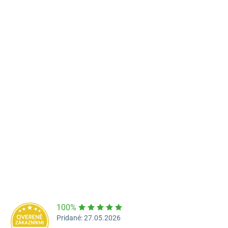
Námestie Sv. Egídia 2950, Poprad
052/77 818 99
poprad@unizdrav.sk
Pondelok – Piatok:
08:00 –
16:30
Dostupnosť:
Nedostupné
100%
Pridané: 27.05.2026