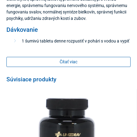
energie, správnemu fungovaniu nervového systému, správnemu
fungovaniu svalov, normálnej syntéze bielkovín, správnej funkcii
psychiky, udržaniu zdravých kostí a zubov.
Dávkovanie
1 šumivú tabletu denne rozpustiť v pohári s vodou a vypiť
Balenie
Čítať viac
20 šumivých tabliet
s citrónovou príchuťou
Súvisiace produkty
Zloženie
okysľujúca látka: kyselina citrónová
šumivá látka: hydrogénuhličitan sodný, uhličitan
horečnatý
náhradné sladidlo: sorbitol, citrónová aróma, aspartám,
acesulfám K
farbivo: riboflavín