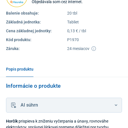
Objedávala som cez internet.
Balenie obsahuje:
20 tbl
Základná jednotka:
Tabliet
Cena základnej jednotky:
0,13 € / tbl
Kód produktu:
P1970
Záruka:
24 mesiacov
Popis produktu
Informácie o produkte
AI súhrn
Horčík
prispieva k zníženiu vyčerpania a únavy, rovnováhe
elektrolytov, správnej látkovej premene dôležitej pre tvorbu