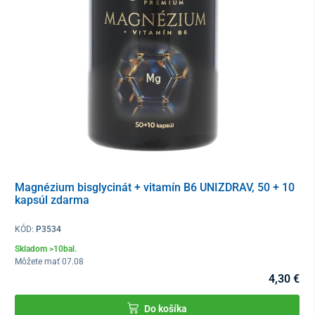
Tento produkt je dodávaný v ochrannom obale. V súlade s § 19
ods. 1 písm. e) zákona o ochrane spotrebiteľa nie je možné po
porušení ochranného obalu odstúpiť od kúpnej zmluvy, keďže ide
o tovar, ktorý z dôvodu ochrany zdravia a hygieny nie je vhodné
vrátiť po jeho otvorení a použití. Výnimkou sú prípady oprávnenej
reklamácie alebo výrobnej chyby.
Magnézium bisglycinát + vitamín B6 UNIZDRAV, 50 + 10
kapsúl zdarma
KÓD:
P3534
Skladom >10bal.
Môžete mať 07.08
4,30 €
Do košíka