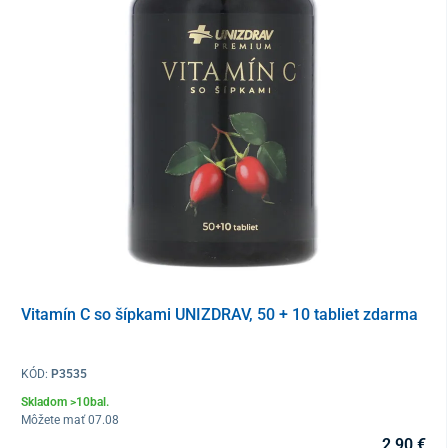
Tento produkt je dodávaný v ochrannom obale. V súlade s § 19
ods. 1 písm. e) zákona o ochrane spotrebiteľa nie je možné po
porušení ochranného obalu odstúpiť od kúpnej zmluvy, keďže ide
o tovar, ktorý z dôvodu ochrany zdravia a hygieny nie je vhodné
vrátiť po jeho otvorení a použití. Výnimkou sú prípady oprávnenej
reklamácie alebo výrobnej chyby.
Vitamín C so šípkami UNIZDRAV, 50 + 10 tabliet zdarma
KÓD:
P3535
Skladom >10bal.
Môžete mať 07.08
2,90 €