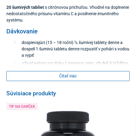
20 šumivých tabliet
s citrónovou príchuťou. Vhodné na doplnenie
nedostatočného prísunu vitamínu C a posilnenie imunitného
systému.
Dávkovanie
dospievajúci (15 – 18 roční) ½ šumivej tablety denne a
dospelí 1 šumivú tabletu denne rozpustiť v pohári s vodou
a vypiť
užívať najviac po dobu 1 mesiaca, resp. ob deň 6 týždňov
Čítať viac
Zloženie
okysľujúca látka: kyselina citrónová
Súvisiace produkty
šumivá látka: hydrogénuhličitan sodný
vitamín: kyselina L-askorbová
TIP NA DARČEK
náhradné sladidlá: sorbitol, sodná soľ sacharínu
soľ: uhličitan vápenatý, ryžový škrob
farbivo: beta-karotén, citrónová aróma