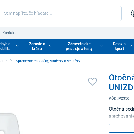
Kontakt
ohyb a
Zdravie a
Zdravotnícke
Relax a
obilita
krása
prístroje a testy
šport
eľne
Sprchovacie stoličky, stolčeky a sedačky
Otočná
UNIZD
KÓD:
P2356
Otočná sed
sprchovanie