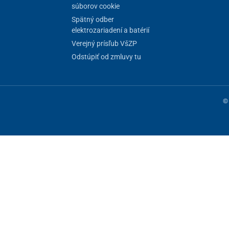
súborov cookie
32 cm
Spätný odber
elektrozariadení a batérií
52cm
Verejný prísľub VšZP
Odstúpiť od zmluvy tu
© 
ne fungovanie stránky, iné môžeme používať len s vaším súhlasom. Máte 