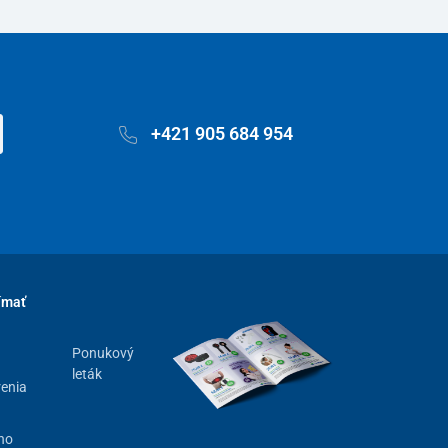
+421 905 684 954
ímať
Ponukový
leták
renia
ho