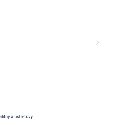
Predajňa a 
Predajňa a
litný a ústretový