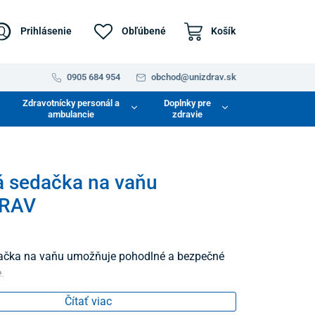
Prihlásenie
Obľúbené
Košík
0905 684 954
obchod@unizdrav.sk
Zdravotnícky personál a
Doplnky pre
ambulancie
zdravie
 sedačka na vaňu
RAV
ačka na vaňu umožňuje pohodlné a bezpečné
.
Čítať viac