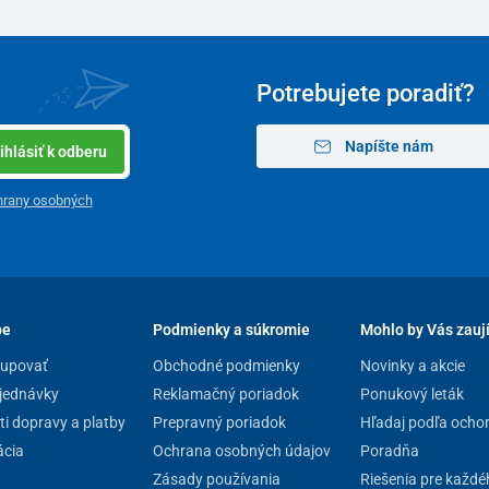
Potrebujete poradiť?
Napíšte nám
ihlásiť k odberu
hrany osobných
4.4kg
pe
Podmienky a súkromie
Mohlo by Vás zauj
110 kg
kupovať
Obchodné podmienky
Novinky a akcie
42 x 35 cm
jednávky
Reklamačný poriadok
Ponukový leták
i dopravy a platby
Prepravný poriadok
Hľadaj podľa ocho
75 x 50 cm
cia
Ochrana osobných údajov
Poradňa
51 - 56 cm
Zásady používania
Riešenia pre každé