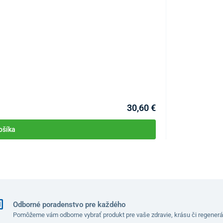
Sedačka na vaň
KÓD:
P2808
Skladom >10ks
Môžete mať 11.08
30,60 €
ošíka
Odborné poradenstvo pre každého
Pomôžeme vám odborne vybrať produkt pre vaše zdravie, krásu či regenerá