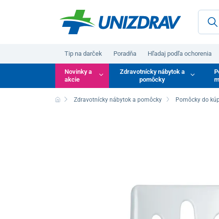
Tip na darček
Poradňa
Hľadaj podľa ochorenia
Novinky a
Zdravotnícky nábytok a
P
akcie
pomôcky
m
Zdravotnícky nábytok a pomôcky
Pomôcky do kúp