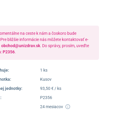
Piatok:
16:30
Dostupnosť:
Nedostupné
momentálne na ceste k nám a čoskoro bude
Pre bližšie informácie nás môžete kontaktovať e-
a
obchod@unizdrav.sk
. Do správy, prosím, uveďte
u:
P2356
.
huje:
1 ks
notka:
Kusov
ej jednotky:
93,50 € / ks
:
P2356
24 mesiacov