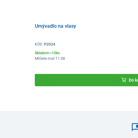
Umývadlo na vlasy
KÓD:
P2034
Skladom >10ks
Môžete mať 11.08
Do k