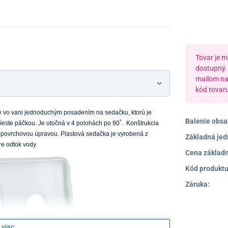
Tovar je 
dostupný. 
mailom n
kód tovar
vo vani jednoduchým posadením na sedačku, ktorú je
Balenie obsa
ieste páčkou. Je otočná v 4 polohách po 90˚. Konštrukcia
 povrchovou úpravou. Plastová sedačka je vyrobená z
Základná jed
e odtok vody.
Cena základn
Kód produktu
Záruka:
 viac