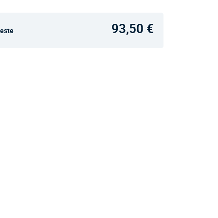
93,50 €
ceste
v predajniach
jný Showroom Bratislava
Ivanská cesta 4337/2,
Bratislava
0903 942 779, 02/222 009
31
bratislava@unizdrav.sk
Pondelok –
08:00 –
Piatok:
17:30
Sobota:
08:00 –
13:00
Dostupnosť:
Nedostupné