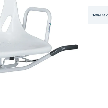
Tovar na 
Dostupnosť 
Nový Preda