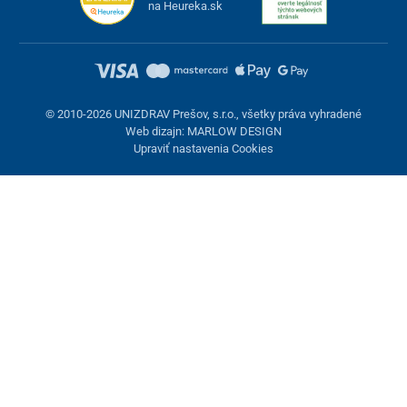
na Heureka.sk
© 2010-2026 UNIZDRAV Prešov, s.r.o., všetky práva vyhradené
Web dizajn: MARLOW DESIGN
Upraviť nastavenia Cookies
Nastavenie cookies
Tieto stránky využívajú cookies. Niektoré sú nevyhnutné pre
správne fungovanie stránky, iné môžeme používať len s vaším
súhlasom. Máte možnosť odmietnuť voliteľné cookies.
Odmietnuť.
Nevyhnutne potrebné
Výkonnosť