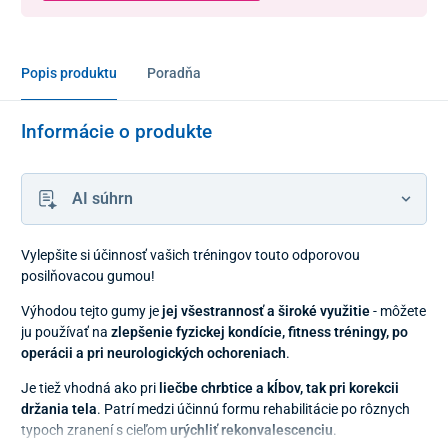
Popis produktu
Poradňa
Informácie o produkte
AI súhrn
Vylepšite si účinnosť vašich tréningov touto odporovou
posilňovacou gumou!
Výhodou tejto gumy je
jej všestrannosť a široké využitie
- môžete
ju používať na
zlepšenie fyzickej kondície, fitness tréningy, po
operácii a pri neurologických
ochoreniach
.
Je tiež vhodná ako pri
liečbe chrbtice a kĺbov, tak pri korekcii
držania tela
. Patrí medzi účinnú formu rehabilitácie po rôznych
typoch zranení s cieľom
urýchliť rekonvalescenciu
.