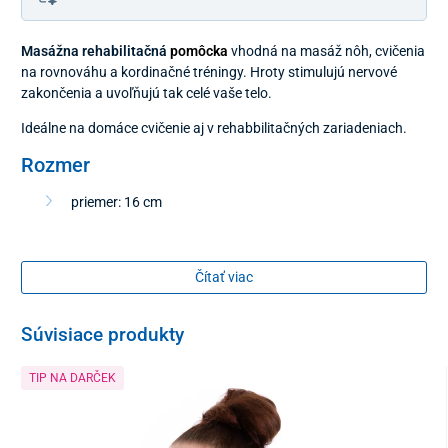
Masážna rehabilitačná
pomôcka
vhodná na masáž nôh, cvičenia
na rovnováhu a kordinačné tréningy. Hroty stimulujú nervové
zakončenia a uvoľňujú tak celé vaše telo.
Ideálne na domáce cvičenie aj v rehabbilitačných zariadeniach.
Rozmer
priemer: 16 cm
Farba
Čítať viac
modrá
Súvisiace produkty
Balenie
TIP NA DARČEK
2 kusy