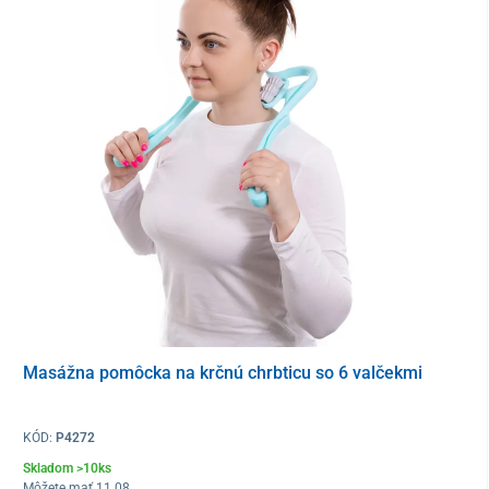
Masážna pomôcka na krčnú chrbticu so 6 valčekmi
KÓD:
P4272
Skladom >10ks
Môžete mať 11.08