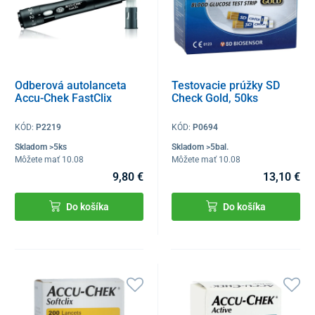
Odberová autolanceta
Testovacie prúžky SD
Accu-Chek FastClix
Check Gold, 50ks
KÓD:
P2219
KÓD:
P0694
Skladom >5ks
Skladom >5bal.
Môžete mať 10.08
Môžete mať 10.08
9,80 €
13,10 €
Do košíka
Do košíka