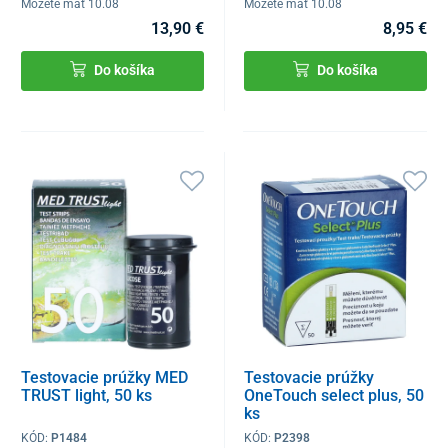
Môžete mať 10.08
Môžete mať 10.08
13,90 €
8,95 €
Do košíka
Do košíka
Testovacie prúžky MED
Testovacie prúžky
TRUST light, 50 ks
OneTouch select plus, 50
ks
KÓD:
P1484
KÓD:
P2398