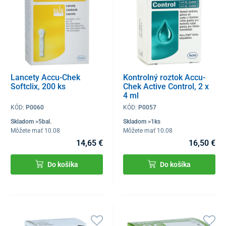
Lancety Accu-Chek
Kontrolný roztok Accu-
Softclix, 200 ks
Chek Active Control, 2 x
4 ml
KÓD:
P0060
KÓD:
P0057
Skladom >5bal.
Skladom >1ks
Môžete mať 10.08
Môžete mať 10.08
14,65 €
16,50 €
Do košíka
Do košíka