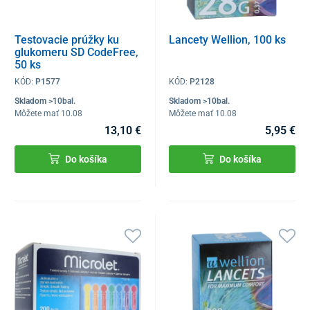
Testovacie prúžky ku
Lancety Wellion, 100 ks
glukomeru SD CodeFree,
50 ks
KÓD:
P1577
KÓD:
P2128
Skladom >10bal.
Skladom >10bal.
Môžete mať 10.08
Môžete mať 10.08
13,10 €
5,95 €
Do košíka
Do košíka