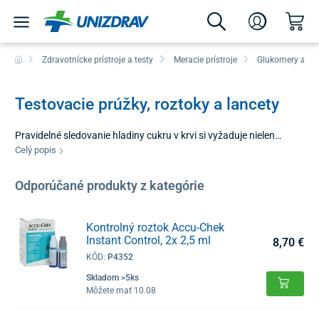
Zdravotnícke prístroje a testy
Meracie prístroje
Glukomery a mo
Testovacie prúžky, roztoky a lancety
Pravidelné sledovanie hladiny cukru v krvi si vyžaduje nielen
kvalitný prístroj, ale aj spoľahlivý spotrebný materiál. V tejto
Celý popis
ponuke nájdete testovacie prúžky, roztoky aj lancety – kľúčové
komponenty, ktoré priamo ovplyvňujú správnosť nameraných
Odporúčané produkty z kategórie
hodnôt a komfort celého procesu. Sú navrhnuté tak, aby
uľahčovali každodennú rutinu a zabezpečovali vysoký hygienický
štandard pri každom jednom testovaní.
Kontrolný roztok Accu-Chek
Instant Control, 2x 2,5 ml
8,70 €
KÓD:
P4352
Skladom >5ks
Môžete mať 10.08