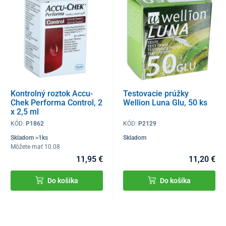
Kontrolný roztok Accu-
Testovacie prúžky
Chek Performa Control, 2
Wellion Luna Glu, 50 ks
x 2,5 ml
KÓD:
P1862
KÓD:
P2129
Skladom >1ks
Skladom
Môžete mať 10.08
11,95 €
11,20 €
Do košíka
Do košíka