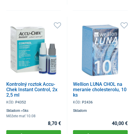
Kontrolný roztok Accu-
Wellion LUNA CHOL na
Chek Instant Control, 2x
meranie cholesterolu, 10
2,5 ml
ks
KÓD:
P4352
KÓD:
P2436
Skladom >5ks
Skladom
Môžete mať 10.08
8,70 €
40,00 €