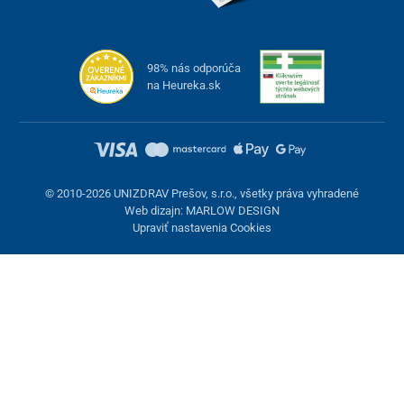
98% nás odporúča
na Heureka.sk
© 2010-2026 UNIZDRAV Prešov, s.r.o., všetky práva vyhradené
Web dizajn: MARLOW DESIGN
Upraviť nastavenia Cookies
Nastavenie cookies
Tieto stránky využívajú cookies. Niektoré sú nevyhnutné pre
správne fungovanie stránky, iné môžeme používať len s vaším
súhlasom. Máte možnosť odmietnuť voliteľné cookies.
Odmietnuť.