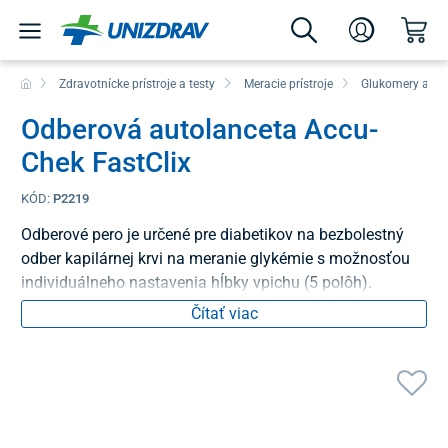
Zdravotnícke prístroje a testy
Meracie prístroje
Glukomery a mo
Odberová autolanceta Accu-
Chek FastClix
KÓD:
P2219
Odberové pero je určené pre diabetikov na bezbolestný
odber kapilárnej krvi na meranie glykémie s možnosťou
individuálneho nastavenia hĺbky vpichu (5 polôh).
Čítať viac