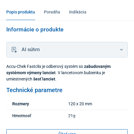
Popis produktu
Poradňa
Indikácia
Informácie o produkte
AI súhrn
Accu-Chek Fastclix je odberový systém so
zabudovaným
systémom výmeny lanciet
. V lancetovom bubienku je
umiestnených
šesť lanciet
.
Technické parametre
Rozmery
120 x 20 mm
Hmotnosť
21g
Čítať viac