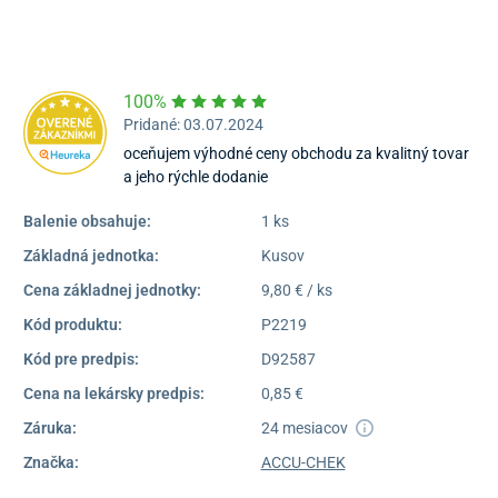
16:30
Dostupnosť:
Skladom >1
100%
Pridané: 03.07.2024
oceňujem výhodné ceny obchodu za kvalitný tovar
a jeho rýchle dodanie
Balenie obsahuje:
1 ks
Základná jednotka:
Kusov
Cena základnej jednotky:
9,80 € / ks
Kód produktu:
P2219
Kód pre predpis:
D92587
Cena na lekársky predpis:
0,85 €
Záruka:
24 mesiacov
Značka:
ACCU-CHEK