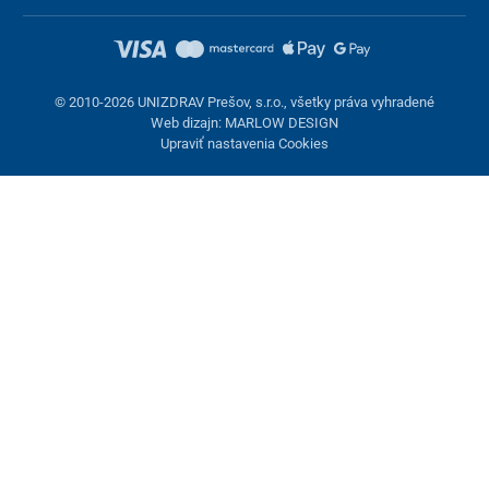
© 2010-2026 UNIZDRAV Prešov, s.r.o., všetky práva vyhradené
Web dizajn: MARLOW DESIGN
Upraviť nastavenia Cookies
Nastavenie cookies
Tieto stránky využívajú cookies. Niektoré sú nevyhnutné pre
správne fungovanie stránky, iné môžeme používať len s vaším
súhlasom. Máte možnosť odmietnuť voliteľné cookies.
Odmietnuť.
Nevyhnutne potrebné
Výkonnosť
Marketingové cookies