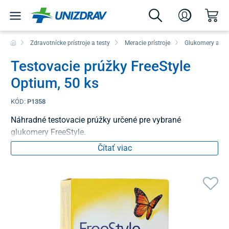
Zdravotnícke prístroje a testy
Meracie prístroje
Glukomery a mo
Testovacie prúžky FreeStyle
Optium, 50 ks
KÓD:
P1358
Náhradné testovacie prúžky určené pre vybrané
glukomery FreeStyle.
Čítať viac