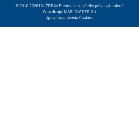
© 2010-2026 UNIZDRAV Prešov, s.r.o., všetky práva vyhradené
Web dizajn: MARLOW DESIGN
Upraviť nastavenia Cookies
Nastavenie cookies
Tieto stránky využívajú cookies. Niektoré sú nevyhnutné pre
správne fungovanie stránky, iné môžeme používať len s vaším
súhlasom. Máte možnosť odmietnuť voliteľné cookies.
Odmietnuť.
Nevyhnutne potrebné
Výkonnosť
Marketingové cookies
Prijať všetko
Spravovať nastavenia