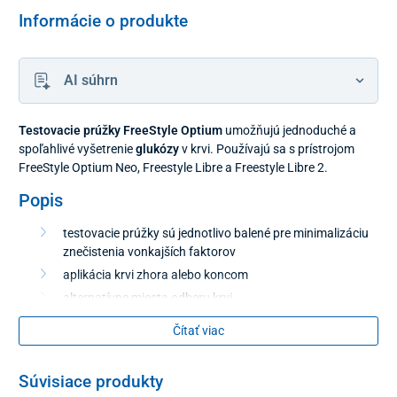
Informácie o produkte
AI súhrn
Testovacie prúžky FreeStyle Optium
umožňujú jednoduché a
spoľahlivé vyšetrenie
glukózy
v krvi. Používajú sa s prístrojom
FreeStyle Optium Neo, Freestyle Libre a Freestyle Libre 2.
Popis
testovacie prúžky sú jednotlivo balené pre minimalizáciu
znečistenia vonkajších faktorov
aplikácia krvi zhora alebo koncom
alternatívne miesta odberu krvi
bez kalibrácie
Čítať viac
Obsah balenia
Súvisiace produkty