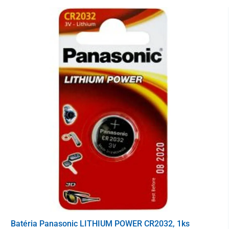
50 ks
Kód ZP:
D45780
Batéria Panasonic LITHIUM POWER CR2032, 1ks