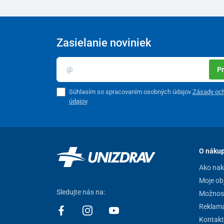
Zasielanie noviniek
Pr
Súhlasím so spracovaním osobných údajov
Zásady oc
údajov
.
O náku
Ako na
Moje ob
Sledujte nás na:
Možnost
Reklamá
Kontakt