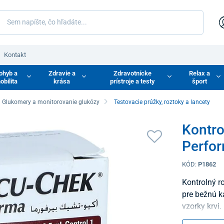
Kontakt
ohyb a
Zdravie a
Zdravotnícke
Relax a
obilita
krása
prístroje a testy
šport
Glukomery a monitorovanie glukózy
Testovacie prúžky, roztoky a lancety
Kontro
Perfor
KÓD:
P1862
Kontrolný r
pre bežnú k
vzorky krvi.