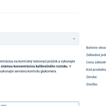
Balenie obsa
Základná jed
tráciou na kontrolný testovací prúžok a vykonajte
Cena základn
 známou koncentráciou kalibračného roztoku.
V
Kód produktu
vykonajte servisnú kontrolu glukomera.
Záruka:
Značka:
 viac