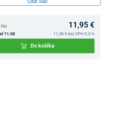
Čítať viac
11,95 €
>1ks
ať 11.08
11,38 €
bez DPH 5.0 %
Do košíka
v predajniach
jný Showroom Bratislava
Ivanská cesta 4337/2,
Bratislava
0903 942 779, 02/222 009
31
bratislava@unizdrav.sk
Pondelok –
08:00 –