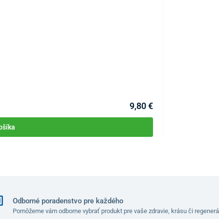
Batéria Panaso
KÓD:
P0710
Skladom >10bal.
Môžete mať 11.08
9,80 €
ošíka
Odborné poradenstvo pre každého
Pomôžeme vám odborne vybrať produkt pre vaše zdravie, krásu či regenerá