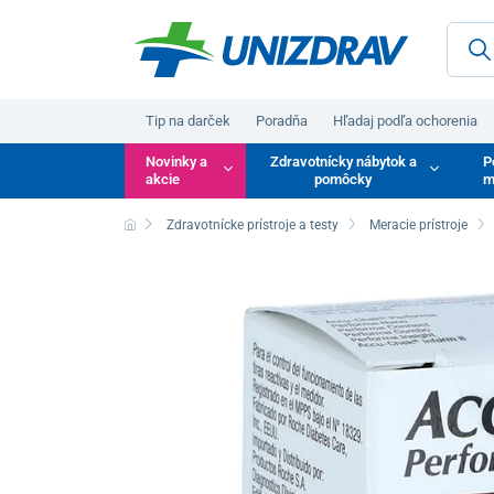
Tip na darček
Poradňa
Hľadaj podľa ochorenia
Novinky a
Zdravotnícky nábytok a
P
akcie
pomôcky
m
Zdravotnícke prístroje a testy
Meracie prístroje