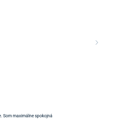
Predajňa a 
ie. Som maximálne spokojná
Predajňa a