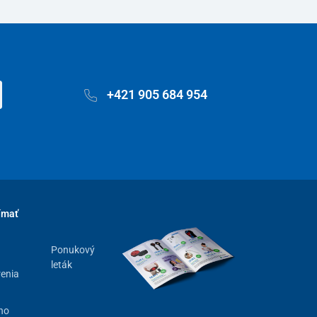
+421 905 684 954
ímať
Ponukový
leták
renia
ho