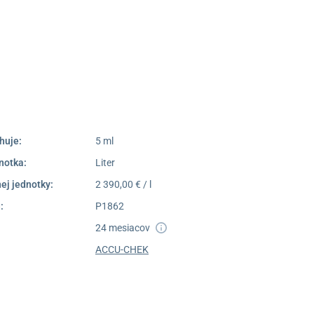
Poprad
052/77 818 99
poprad@unizdrav.sk
Pondelok –
08:00 –
Piatok:
16:30
Dostupnosť:
Nedostupné
huje:
5 ml
notka:
Liter
ej jednotky:
2 390,00 € / l
:
P1862
24 mesiacov
ACCU-CHEK