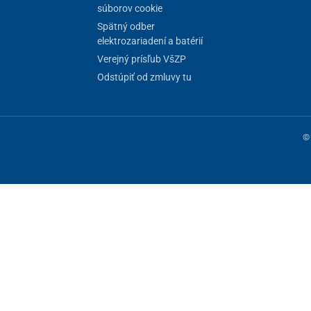
súborov cookie
Spätný odber
elektrozariadení a batérií
Verejný prísľub VšZP
Odstúpiť od zmluvy tu
© 
ne fungovanie stránky, iné môžeme používať len s vaším súhlasom. Máte 