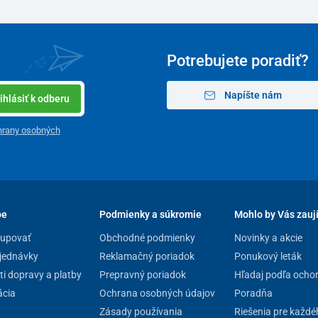
Potrebujete poradiť?
Napíšte nám
ihlásiť k odberu
hrany osobných
pe
Podmienky a súkromie
Mohlo by Vás zauj
kupovať
Obchodné podmienky
Novinky a akcie
jednávky
Reklamačný poriadok
Ponukový leták
i dopravy a platby
Prepravný poriadok
Hľadaj podľa ocho
cia
Ochrana osobných údajov
Poradňa
Zásady používania
Riešenia pre každé