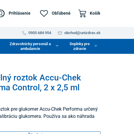
Prihlásenie
Obľúbené
Košík
0905 684 954
obchod@unizdrav.sk
Zdravotnícky personál a
Doplnky pre
ambulancie
zdravie
lný roztok Accu-Chek
ma Control, 2 x 2,5 ml
oztok pre glukomer Accu-Chek Performa určený
alibráciu glukomera. Používa sa ako náhrada