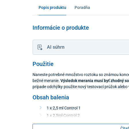
Popis produktu
Poradňa
Informácie o produkte
AI súhrn
Použitie
Naneste potrebné množstvo roztoku so známou koncen
bežné meranie.
Výsledok merania musí byť zhodný so
prípade odchýlky použite nový testovací prúžok alebo 
Obsah balenia
1 x 2,5 ml Control 1
1 x 2,5ml Control 2
Čítať