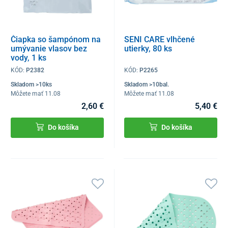
Čiapka so šampónom na
SENI CARE vlhčené
umývanie vlasov bez
utierky, 80 ks
vody, 1 ks
KÓD:
P2382
KÓD:
P2265
Skladom >10ks
Skladom >10bal.
Môžete mať 11.08
Môžete mať 11.08
2,60 €
5,40 €
Do košíka
Do košíka