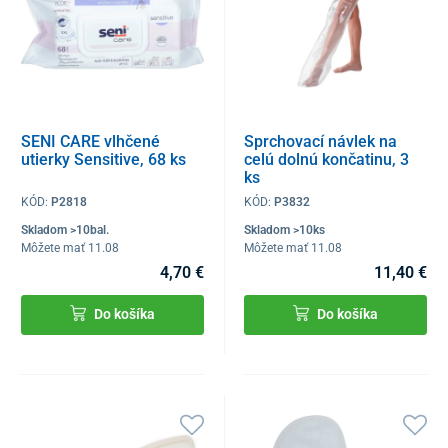
SENI CARE vlhčené
Sprchovací návlek na
utierky Sensitive, 68 ks
celú dolnú končatinu, 3
ks
KÓD:
P2818
KÓD:
P3832
Skladom >10bal.
Skladom >10ks
Môžete mať 11.08
Môžete mať 11.08
4,70 €
11,40 €
Do košíka
Do košíka