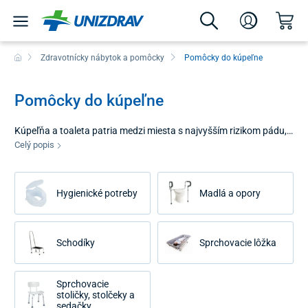
Zdravotnícky nábytok a pomôcky
Pomôcky do kúpeľne
Pomôcky do kúpeľne
Kúpeľňa a toaleta patria medzi miesta s najvyšším rizikom pádu,
najmä pre seniorov a osoby so zníženou mobilitou. Pomôcky do
Celý popis
kúpeľne sú navrhnuté tak, aby toto riziko minimalizovali a
umožnili používateľom vykonávať osobnú hygienu dôstojne,
bezpečne a s čo najväčšou mierou samostatnosti. Kvalitné
Hygienické potreby
Madlá a opory
vybavenie premieňa bežnú kúpeľňu na bezbariérový priestor,
ktorý šetrí sily pacienta a uľahčuje prácu opatrovateľom.
Schodíky
Sprchovacie lôžka
Sprchovacie
stoličky, stolčeky a
sedačky