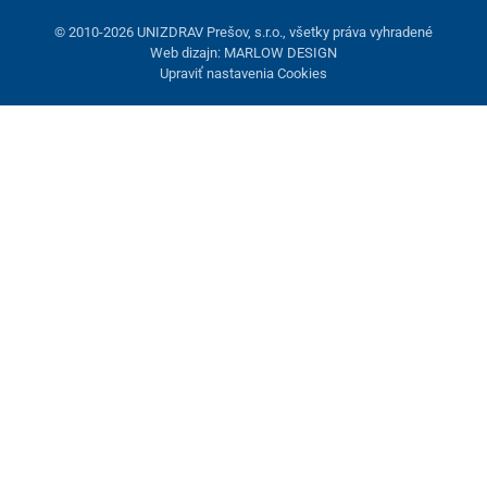
© 2010-2026 UNIZDRAV Prešov, s.r.o., všetky práva vyhradené
Web dizajn: MARLOW DESIGN
Upraviť nastavenia Cookies
Nastavenie cookies
Tieto stránky využívajú cookies. Niektoré sú nevyhnutné pre
správne fungovanie stránky, iné môžeme používať len s vaším
súhlasom. Máte možnosť odmietnuť voliteľné cookies.
Odmietnuť.
Nevyhnutne potrebné
Výkonnosť
Marketingové cookies
Prijať všetko
Spravovať nastavenia