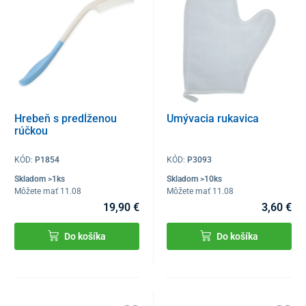
Hrebeň s predĺženou
Umývacia rukavica
rúčkou
KÓD:
P1854
KÓD:
P3093
Skladom >1ks
Skladom >10ks
Môžete mať 11.08
Môžete mať 11.08
19,90 €
3,60 €
Do košíka
Do košíka