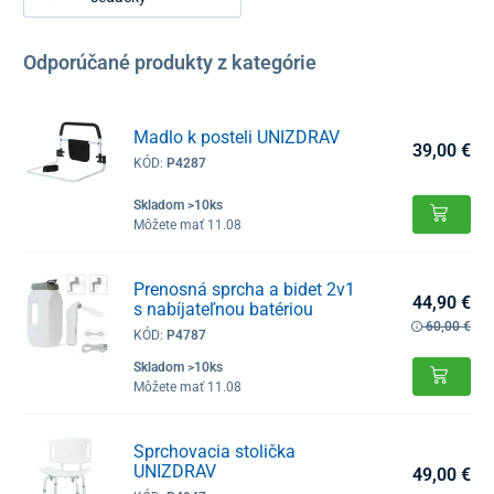
Odporúčané produkty z kategórie
Madlo k posteli UNIZDRAV
39,00 €
KÓD:
P4287
Skladom >10ks
Môžete mať 11.08
Prenosná sprcha a bidet 2v1
44,90 €
s nabíjateľnou batériou
60,00 €
KÓD:
P4787
Skladom >10ks
Môžete mať 11.08
Sprchovacia stolička
UNIZDRAV
49,00 €