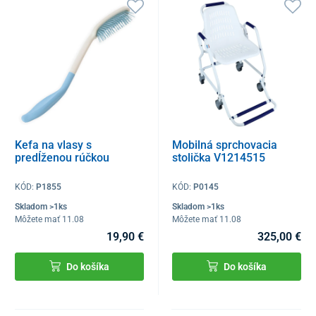
Kefa na vlasy s
Mobilná sprchovacia
predĺženou rúčkou
stolička V1214515
KÓD:
P1855
KÓD:
P0145
Skladom >1ks
Skladom >1ks
Môžete mať 11.08
Môžete mať 11.08
19,90 €
325,00 €
Do košíka
Do košíka