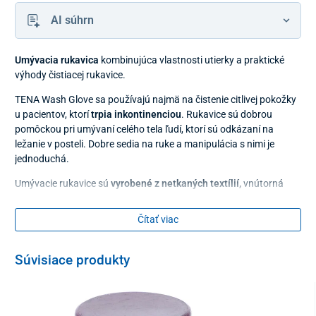
AI súhrn
Umývacia rukavica
kombinujúca vlastnosti utierky a praktické
výhody čistiacej rukavice.
TENA Wash Glove sa používajú najmä na čistenie citlivej pokožky
u pacientov, ktorí
trpia inkontinenciou
. Rukavice sú dobrou
pomôckou pri umývaní celého tela ľudí, ktorí sú odkázaní na
ležanie v posteli. Dobre sedia na ruke a manipulácia s nimi je
jednoduchá.
Umývacie rukavice sú
vyrobené z netkaných textílií,
vnútorná
plastová výstelka
neobsahuje latex
a
vnútro je vystlané
nepriepustnou fóliou, ktorá znižuje riziko prenosu infekcií.
Čítať viac
Rukavice na umývanie sa odporúčajú v kombinácii s čistiacimi
produktmi 3 v 1, kedy nie je nutné použiť vodu. Svoje vlastnosti,
Súvisiace produkty
jemnosť a pevnosť, si ale zachovávajú aj pri kontakte s vodou.
Balenie