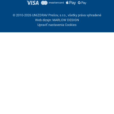
© 2010-2026 UNIZDRAV Prešov, s.r.o., všetky práva vyhradené
Web dizajn: MARLOW DESIGN
Upraviť nastavenia Cookies
Nastavenie cookies
Tieto stránky využívajú cookies. Niektoré sú nevyhnutné pre
správne fungovanie stránky, iné môžeme používať len s vaším
súhlasom. Máte možnosť odmietnuť voliteľné cookies.
Odmietnuť.
Nevyhnutne potrebné
Výkonnosť
Marketingové cookies