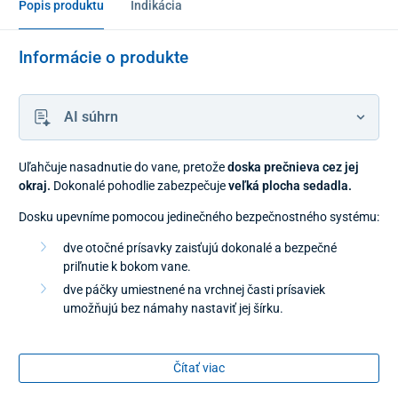
Popis produktu
Indikácia
Informácie o produkte
AI súhrn
Uľahčuje nasadnutie do vane, pretože
doska prečnieva cez jej
okraj.
Dokonalé pohodlie zabezpečuje
veľká plocha sedadla.
Dosku upevníme pomocou jedinečného bezpečnostného systému:
dve otočné prísavky zaisťujú dokonalé a bezpečné
priľnutie k bokom vane.
dve páčky umiestnené na vrchnej časti prísaviek
umožňujú bez námahy nastaviť jej šírku.
Technické parametre:
Čítať viac
Váha:
1.8 kg