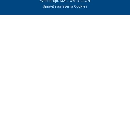
Web dizajn: MARLOW DESIGN
Upraviť nastavenia Cookies
Nastavenie cookies
Tieto stránky využívajú cookies. Niektoré sú nevyhnutné pre
správne fungovanie stránky, iné môžeme používať len s vaším
súhlasom. Máte možnosť odmietnuť voliteľné cookies.
Odmietnuť.
Nevyhnutne potrebné
Výkonnosť
Marketingové cookies
Prijať všetko
Spravovať nastavenia
Uložiť a zavrieť