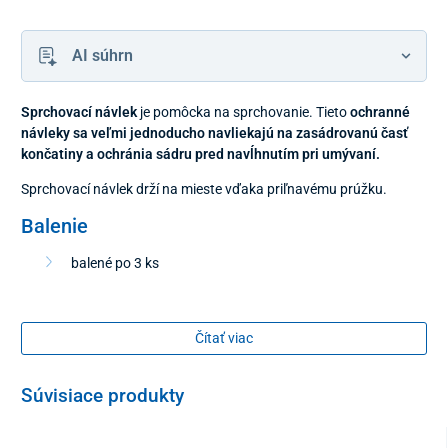
AI súhrn
Sprchovací návlek
je pomôcka na sprchovanie. Tieto
ochranné
návleky sa veľmi jednoducho navliekajú na zasádrovanú časť
končatiny a ochránia sádru pred navĺhnutím pri umývaní.
Sprchovací návlek drží na mieste vďaka priľnavému prúžku.
Balenie
balené po 3 ks
Veľkosť
Čítať viac
70 x 30 cm
Súvisiace produkty