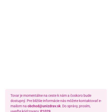
Námestie Sv. Egídia 2950, Poprad
052/77 818 99
poprad@unizdrav.sk
Pondelok – Piatok:
08:00 –
16:30
Dostupnosť:
Nedostupné
Tovar je momentálne na ceste k nám a čoskoro bude
dostupný. Pre bližšie informácie nás môžete kontaktovať e-
mailom na
obchod@unizdrav.sk
. Do správy, prosím,
uveďte kód tovaru:
P1029
.