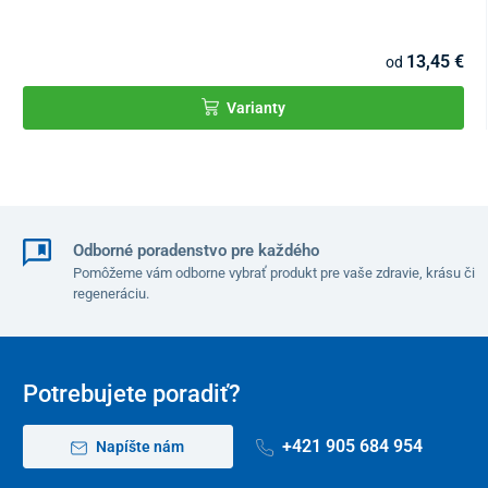
Parametre:
Váha:
8 kg
13,45 €
od
Rozmery (hĺbka x šírka):
58 x 58 cm
Varianty
Maximálna hmotnosť užívateľa:
100 kg
Rozmer sedadla:
46 x 41 x 38 cm
Šírka medzi operadlami:
44 cm
Odborné poradenstvo pre každého
Výška sedačky od podlahy:
48 cm
Pomôžeme vám odborne vybrať produkt pre vaše zdravie, krásu či
regeneráciu.
Potrebujete poradiť?
+421 905 684 954
Napíšte nám