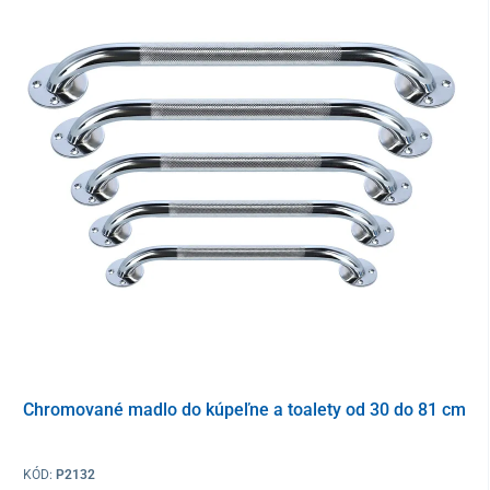
Chromované madlo do kúpeľne a toalety od 30 do 81 cm
Materiál:
Pomôcka je vyrobená
z ocele
s ochrannou epoxidovou vrstvou.
KÓD:
P2132