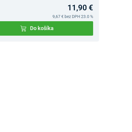
11,90 €
9,67 €
bez DPH 23.0 %
Do košíka
v predajniach
jný Showroom Bratislava
Ivanská cesta 4337/2,
Bratislava
0903 942 779, 02/222 009
31
bratislava@unizdrav.sk
Pondelok –
08:00 –
Piatok:
17:30
Sobota:
08:00 –