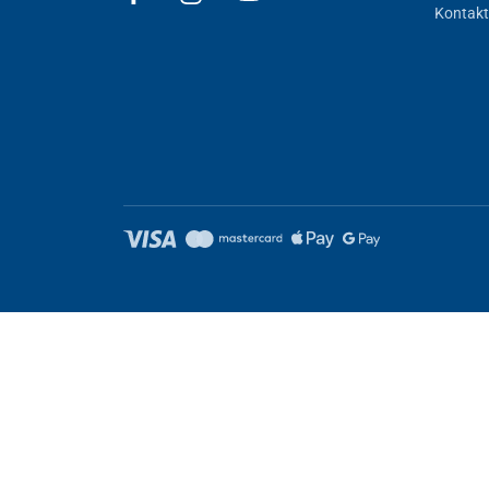
Kontakt
Nastavenie cookies
Tieto stránky využívajú cookies. Niektoré sú nevyhnutné pre správ
Nevyhnutne potrebné