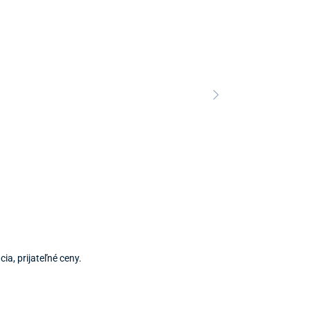
Predajňa a 
Predajňa a
ia, prijateľné ceny.