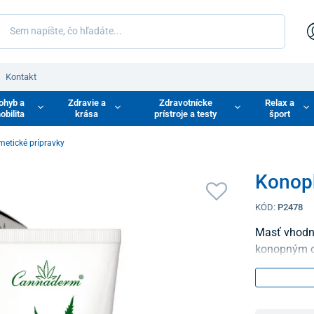
Kontakt
ohyb a
Zdravie a
Zdravotnícke
Relax a
obilita
krása
prístroje a testy
šport
etické prípravky
Konop
KÓD:
P2478
Masť vhodná
konopným o