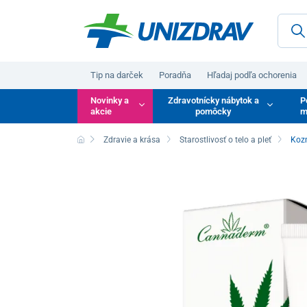
Tip na darček
Poradňa
Hľadaj podľa ochorenia
Novinky a
Zdravotnícky nábytok a
P
akcie
pomôcky
m
Zdravie a krása
Starostlivosť o telo a pleť
Kozm