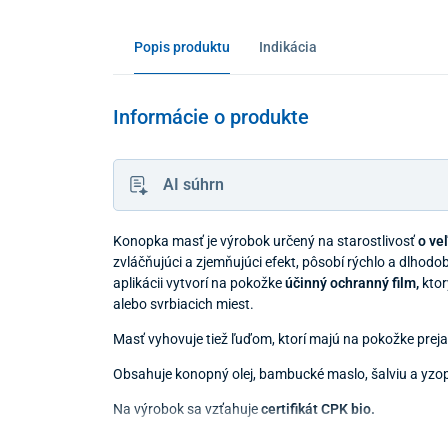
Popis produktu
Indikácia
Informácie o produkte
AI súhrn
Konopka masť je výrobok určený na starostlivosť
o ve
zvláčňujúci a zjemňujúci efekt, pôsobí rýchlo a dlhodo
aplikácii vytvorí na pokožke
účinný ochranný film,
ktor
alebo svrbiacich miest.
Masť vyhovuje tiež ľuďom, ktorí majú na pokožke prej
Obsahuje konopný olej, bambucké maslo, šalviu a yzo
Na výrobok sa vzťahuje
certifikát CPK bio.
Balenie: