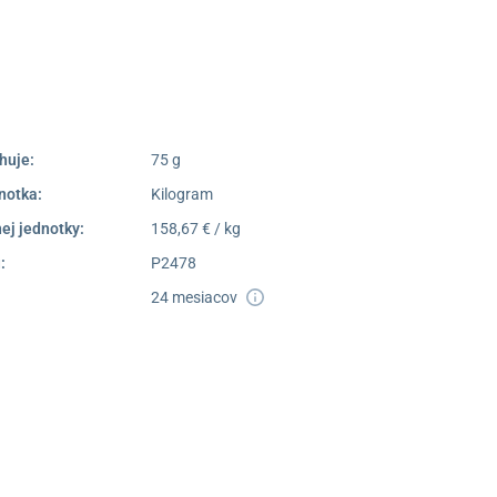
Pondelok –
08:00 –
Piatok:
16:30
Dostupnosť:
Nedostupné
huje:
75 g
notka:
Kilogram
ej jednotky:
158,67 € / kg
:
P2478
24 mesiacov