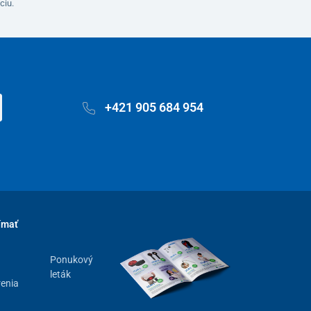
ciu.
+421 905 684 954
ímať
Ponukový
leták
renia