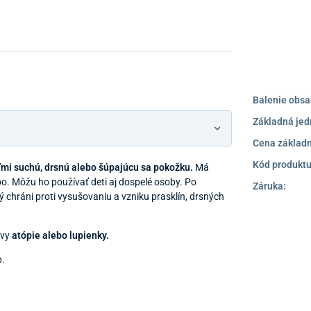
Balenie obsa
Základná jed
Cena základn
Kód produktu
ľmi suchú, drsnú alebo šúpajúcu sa pokožku.
Má
bo. Môžu ho používať deti aj dospelé osoby. Po
Záruka:
ý chráni proti vysušovaniu a vzniku prasklín, drsných
avy
atópie alebo lupienky.
p.