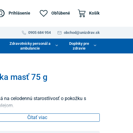
Prihlásenie
Obľúbené
Košík
0905 684 954
obchod@unizdrav.sk
Zdravotnícky personál a
Doplnky pre
ambulancie
zdravie
ka masť 75 g
 na celodennú starostlivosť o pokožku s
lejom.
Čítať viac