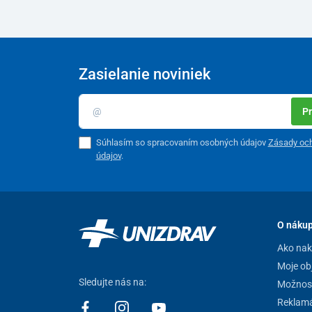
Zasielanie noviniek
Pr
Súhlasím so spracovaním osobných údajov
Zásady oc
údajov
.
O náku
Ako na
Moje ob
Sledujte nás na:
Možnost
Reklamá