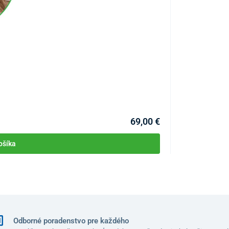
Bavlnené rukavi
KÓD:
P4271
69,00 €
ošíka
Odborné poradenstvo pre každého