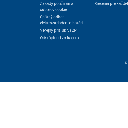
Zásady používania
Riešenia pre každé
súborov cookie
Spätný odber
elektrozariadení a batérií
Verejný prísľub VšZP
Odstúpiť od zmluvy tu
© 
ne fungovanie stránky, iné môžeme používať len s vaším súhlasom. Máte 