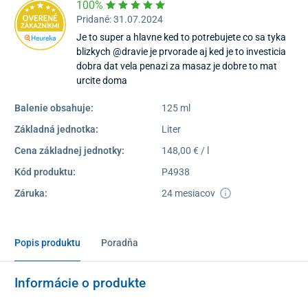
100%
Pridané: 31.07.2024
Je to super a hlavne ked to potrebujete co sa tyka
blizkych @dravie je prvorade aj ked je to investicia
dobra dat vela penazi za masaz je dobre to mat
urcite doma
Balenie obsahuje:
125 ml
Základná jednotka:
Liter
Cena základnej jednotky:
148,00 € / l
Kód produktu:
P4938
Záruka:
24 mesiacov
Popis produktu
Poradňa
Informácie o produkte