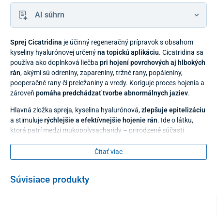
AI súhrn
Sprej Cicatridina
je účinný regeneračný prípravok s obsahom
kyseliny hyalurónovej určený
na topickú aplikáciu
. Cicatridina sa
používa ako doplnková liečba
pri hojení povrchových aj hlbokých
rán
, akými sú odreniny, zapareniny, tržné rany, popáleniny,
pooperačné rany či preležaniny a vredy. Koriguje proces hojenia a
zároveň
pomáha predchádzať tvorbe abnormálnych jaziev
.
Hlavná zložka spreja, kyselina hyalurónová,
zlepšuje epitelizáciu
a stimuluje
rýchlejšie a efektívnejšie hojenie rán
. Ide o látku,
ktorá patrí medzi mukopolysacharidy – prirodzené súčasti
medzibunkového tkaniva, kde prebiehajú počiatočné fázy
regenerácie. Vďaka svojim vlastnostiam poskytuje vhodné
Čítať viac
prostredie pre bunkový rast a obnovu tkaniva.
Sprejová forma prípravku Cicatridina
umožňuje bezkontaktné
Súvisiace produkty
hygienické nanášanie bez rizika infekcie
. Sprej je možné
aplikovať na väčšie plochy pokožky aj priamo do hlbokých rán.
Spôsob použitia