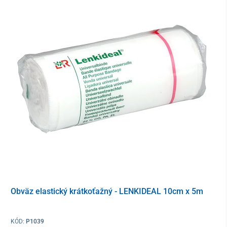
ošetrované miesto dôkladne očistite
fľaštičku pred použitím dobre pretrepte
sprej aplikujte zo vzdialenosti 10 – 15 cm priamo na
miesto, ktoré má byť ošetrené
sprej aplikujte 2 až 3-krát denne, resp. podľa pokynov
lekára
prípravok je možné používať dlhodobo (po 30 dňoch
nepretržitého používania liečbu prerušte a o ďalšom
postupe sa poraďte s lekárom)
Zloženie
sodná soľ kyseliny hyalurónovej 0,2 mg/g, škrobový
oktenylsukcinát hlinitý, hexametyldisiloxán, olej zo
sladkých mandlí, vitamín E acetát, kyselina ximenínová,
citrónový esenciálny olej, esenciálny olej z čajovníka
Obväz elastický krátkoťažný - LENKIDEAL 10cm x 5m
austrálskeho, bután, izobután, propán
KÓD:
P1039