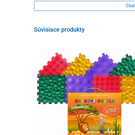
Pozdĺžna a priečna klenba
Čítať
pôsobí preventívne proti tvorbe plochej nohy, 
a zabraňuje vybočeniu päty
Súvisiace produkty
Lôžko na pätu
zmierňuje otrasy pri chôdzi a zabraňuje vyboč
Spevnená päta
zamädzuje vybočeniu päty a členka
Zloženie
zvršok – prírodná koža
stielka – prírodná koža
vnútorná podšívka – prírodná koža