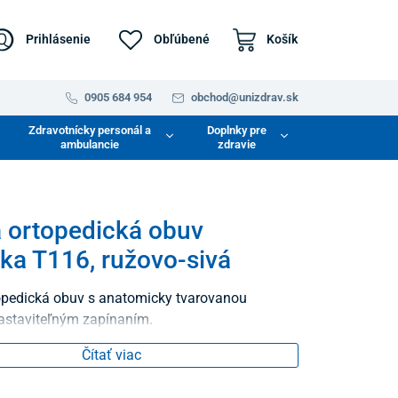
Prihlásenie
Obľúbené
Košík
0905 684 954
obchod@unizdrav.sk
Zdravotnícky personál a
Doplnky pre
ambulancie
zdravie
 ortopedická obuv
ika T116, ružovo-sivá
opedická obuv s anatomicky tvarovanou
nastaviteľným zapínaním.
Čítať viac