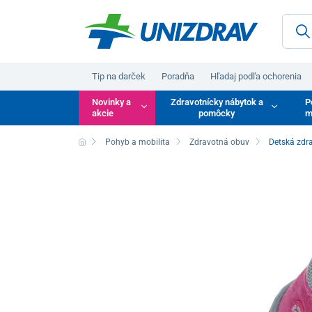
Tip na darček
Poradňa
Hľadaj podľa ochorenia
Novinky a
Zdravotnícky nábytok a
P
akcie
pomôcky
m
Pohyb a mobilita
Zdravotná obuv
Detská zdr