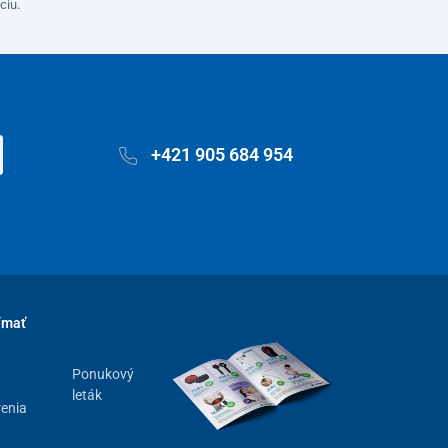
ciu.
+421 905 684 954
ímať
Ponukový
leták
renia