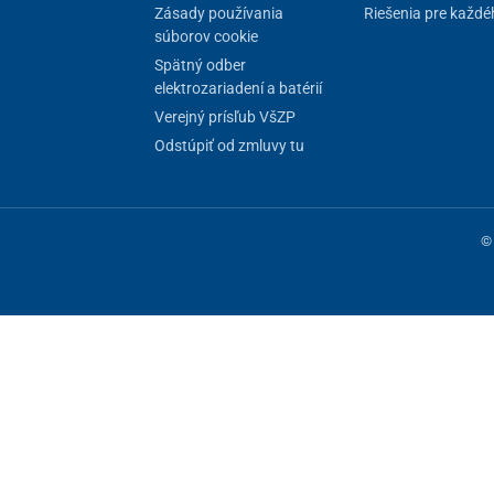
Zásady používania
Riešenia pre každé
súborov cookie
Spätný odber
elektrozariadení a batérií
Verejný prísľub VšZP
Odstúpiť od zmluvy tu
© 
ne fungovanie stránky, iné môžeme používať len s vaším súhlasom. Máte 