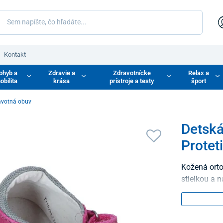
Kontakt
ohyb a
Zdravie a
Zdravotnícke
Relax a
obilita
krása
prístroje a testy
šport
avotná obuv
Detská
Protet
Kožená ort
stielkou a 