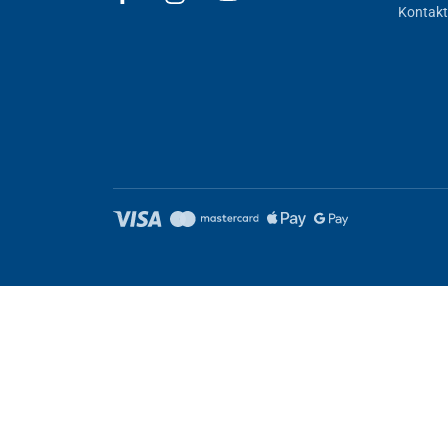
Kontakt
Nastavenie cookies
Tieto stránky využívajú cookies. Niektoré sú nevyhnutné pre správ
Nevyhnutne potrebné