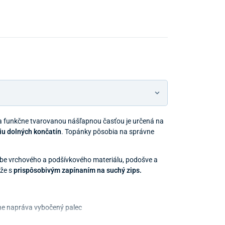
Predajňa a
 funkčne tvarovanou nášľapnou časťou je určená na
ciu dolných končatín
.
Topánky pôsobia na správne
oľbe vrchového a podšívkového materiálu, podošve a
ože s
prispôsobivým zapínaním na suchý zips.
vne napráva vybočený palec