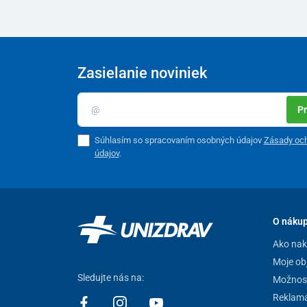
Zasielanie noviniek
Pr
Súhlasím so spracovaním osobných údajov
Zásady oc
údajov
.
O náku
Ako na
Moje ob
Sledujte nás na:
Možnost
Reklamá