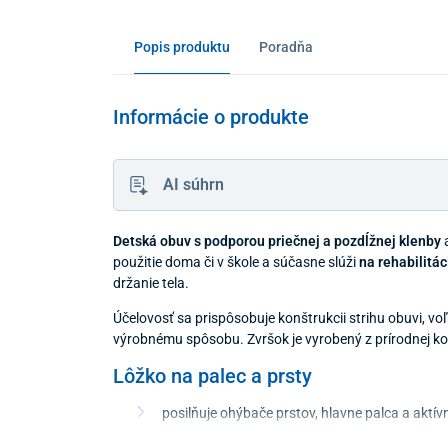
Popis produktu
Poradňa
Informácie o produkte
AI súhrn
Detská obuv s podporou priečnej a pozdĺžnej klenby
a
použitie doma či v škole a súčasne slúži
na rehabilitá
držanie tela.
Účelovosť sa prispôsobuje konštrukcii strihu obuvi, v
výrobnému spôsobu. Zvršok je vyrobený z prírodnej k
Lôžko na palec a prsty
posilňuje ohýbače prstov, hlavne palca a aktí