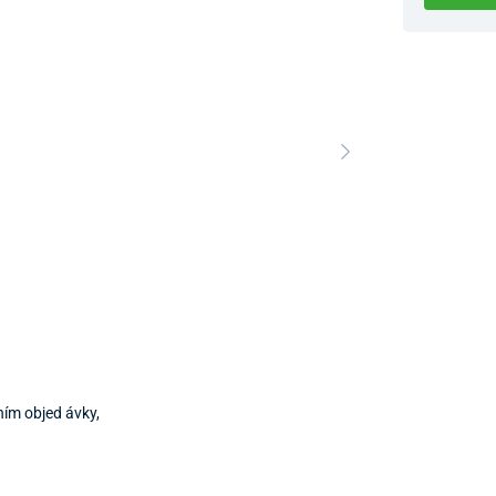
Dostupnosť 
Nový Preda
ím objed ávky,
Predajňa a 