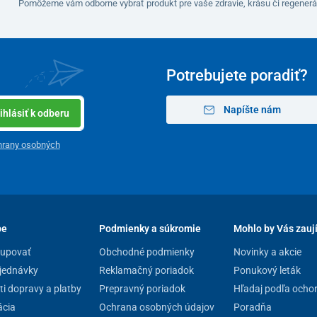
Pomôžeme vám odborne vybrať produkt pre vaše zdravie, krásu či regenerá
Potrebujete poradiť?
Napíšte nám
ihlásiť k odberu
hrany osobných
pe
Podmienky a súkromie
Mohlo by Vás zauj
kupovať
Obchodné podmienky
Novinky a akcie
jednávky
Reklamačný poriadok
Ponukový leták
i dopravy a platby
Prepravný poriadok
Hľadaj podľa ocho
cia
Ochrana osobných údajov
Poradňa