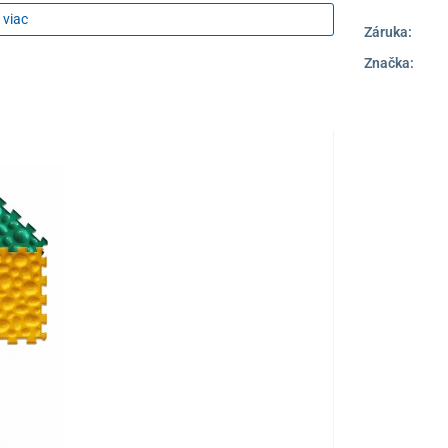
 viac
Záruka:
zabraňuje padnutiu klenby, zmierňuje otrasy pri chôdzi
Značka:
eniu päty