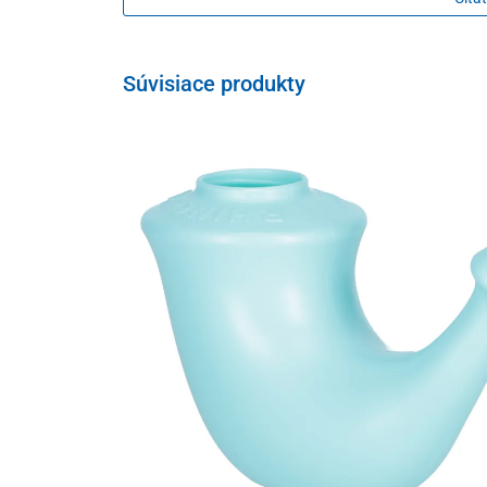
pôsobí preventívne proti tvorbe plochej nohy, 
a zabraňuje vybočeniu päty
Súvisiace produkty
Lôžko na pätu
zmierňuje otrasy pri chôdzi a zabraňuje vyboč
Zloženie
zvršok – syntetický obuvnícky materiál
vnútorná podšívka – syntetický obuvnícky mat
stielka – prírodná koža
Veľkostná tabuľka
Obuv PROTETIKA je špecifická tým, že podošva so stie
výlisok.
Upozorňujeme, že veľkostná tabuľka neuvádza 
chodidlo je len vo vnútri výlisku a nemá zasahovať na 
podpora klenby chodidla a oddeľovače prstov) tak v