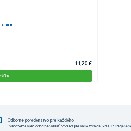
u minimálne o 1 cm väčšiu ako je vaša dĺžka chodidla.
0
20,5
21
21,5
22,5
23
Junior
Detská sonick
KÓD:
P3454
0
31
32
33
34
35
Skladom >5ks
Môžete mať 11.08
11,20 €
ošíka
Odborné poradenstvo pre každého
Pomôžeme vám odborne vybrať produkt pre vaše zdravie, krásu či regenerá