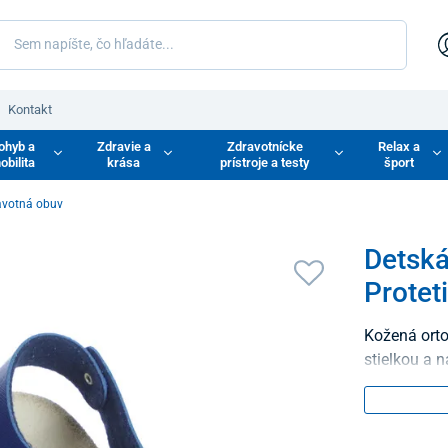
Kontakt
ohyb a
Zdravie a
Zdravotnícke
Relax a
obilita
krása
prístroje a testy
šport
avotná obuv
Detská
Protet
Kožená ort
stielkou a 