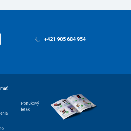
+421 905 684 954
ímať
Ponukový
leták
renia
ho