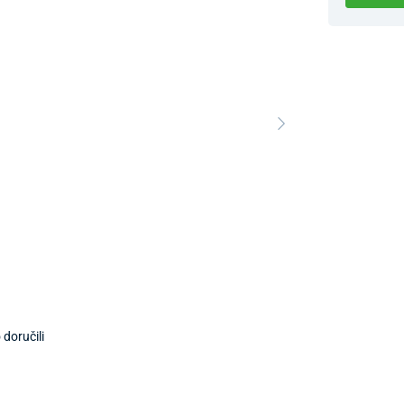
Dostupnosť 
Nový Preda
doručili
Predajňa a 