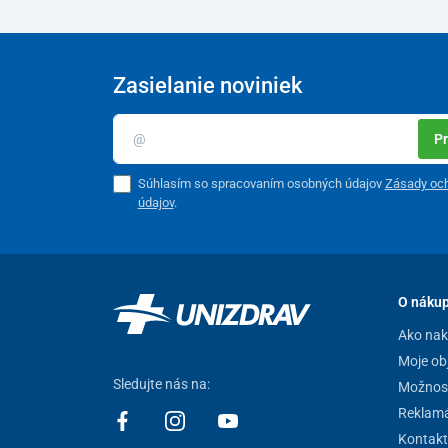
Zasielanie noviniek
Pr
Súhlasím so spracovaním osobných údajov
Zásady oc
údajov
.
O náku
Ako na
Moje ob
Sledujte nás na:
Možnost
Reklamá
Kontakt