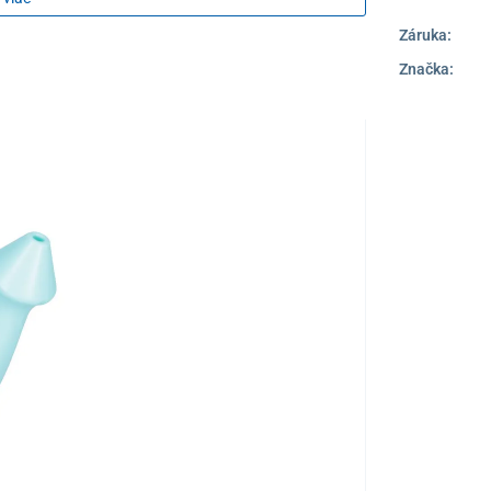
Záruka:
zabraňuje padnutiu klenby, zmierňuje otrasy pri chôdzi
Značka:
eniu päty
eriál
lkou v nej tvorí kompaktný anatomicky tvarovaný
dĺžku stielky, ale dĺžku podrážky.
Miesto pre
vyvýšené okraje – zdravotné prvky (lôžko pre pätu,
ďaka tomu pôsobia na správnom mieste.