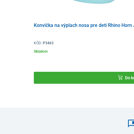
Prosím, vyberte si veľkostné číslo, ktoré má podrážk
Dĺžka
18
18,5
19
2
Konvička na výplach nosa pre deti Rhino Horn 
podrážky v
cm
KÓD:
P3463
Veľkostné
27
28
29
3
Skladom
číslo
Do k