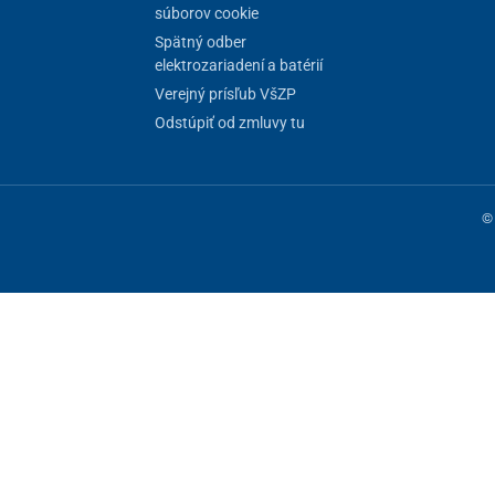
súborov cookie
Spätný odber
elektrozariadení a batérií
Verejný prísľub VšZP
Odstúpiť od zmluvy tu
© 
ne fungovanie stránky, iné môžeme používať len s vaším súhlasom. Máte 