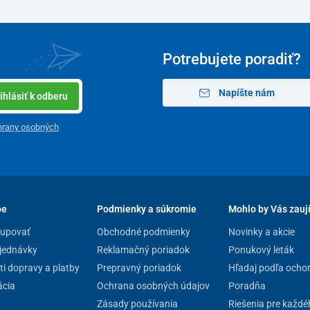
Potrebujete poradiť?
Napíšte nám
ihlásiť k odberu
hrany osobných
pe
Podmienky a súkromie
Mohlo by Vás zauj
kupovať
Obchodné podmienky
Novinky a akcie
jednávky
Reklamačný poriadok
Ponukový leták
i dopravy a platby
Prepravný poriadok
Hľadaj podľa ocho
cia
Ochrana osobných údajov
Poradňa
Zásady používania
Riešenia pre každé