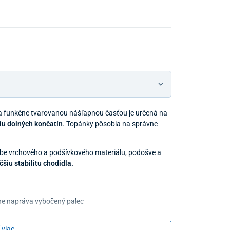
Predajňa a
 funkčne tvarovanou nášľapnou časťou je určená na
ciu dolných končatín
.
Topánky pôsobia na správne
oľbe vrchového a podšívkového materiálu, podošve a
čšiu stabilitu chodidla
.
vne napráva vybočený palec
 viac