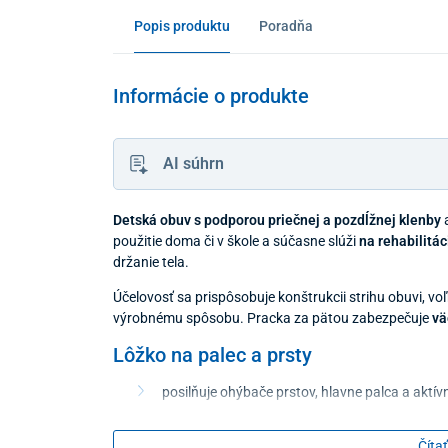
Popis produktu
Poradňa
Informácie o produkte
AI súhrn
Detská obuv s podporou priečnej a pozdĺžnej klenby
a
použitie doma či v škole a súčasne slúži
na rehabilitá
držanie tela.
Účelovosť sa prispôsobuje konštrukcii strihu obuvi, v
výrobnému spôsobu. Pracka za pätou zabezpečuje
vä
Lôžko na palec a prsty
posilňuje ohýbače prstov, hlavne palca a aktí
Pozdĺžna a priečna klenba
Čítať