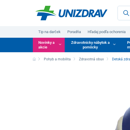
Tip na darček
Poradňa
Hľadaj podľa ochorenia
Novinky a
Zdravotnícky nábytok a
P
akcie
pomôcky
m
Pohyb a mobilita
Zdravotná obuv
Detská zdr