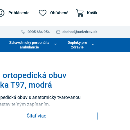
Prihlásenie
Obľúbené
Košík
0905 684 954
obchod@unizdrav.sk
Zdravotnícky personál a
Doplnky pre
ambulancie
zdravie
 ortopedická obuv
ika T97, modrá
opedická obuv s anatomicky tvarovanou
nastaviteľným zapínaním.
Čítať viac