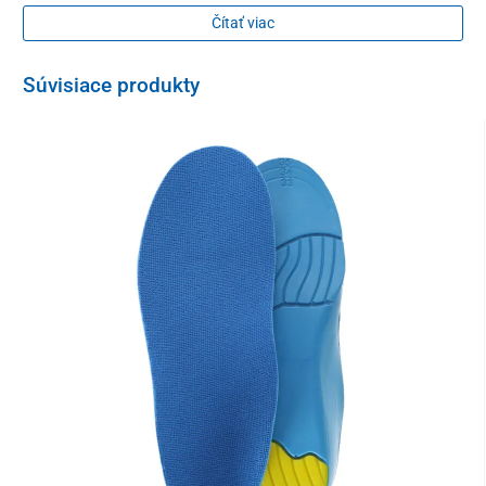
Čítať viac
posilňuje ohýbače prstov, hlavne palca a aktívne napráva
vybočený palec
Súvisiace produkty
Pozdĺžna a priečna klenba
pôsobí preventívne proti tvorbe plochej nohy, zabraňuje
padnutiu klenby, zmierňuje otrasy pri chôdzi a zabraňuje
vybočeniu päty
Lôžko na pätu
zmierňuje otrasy pri chôdzi a zabraňuje vybočeniu päty
Spevnená päta
zamädzuje vybočeniu päty a členka
Zloženie