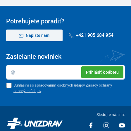
Veľkostné
22
23
24
25
26
číslo
Potrebujete poradiť?
+421 905 684 954
Napíšte nám
Zasielanie noviniek
Prihlásiť k odberu
Súhlasím so spracovaním osobných údajov
Zásady ochrany
osobných údajov
.
Sledujte nás na: