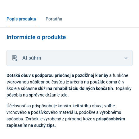
Popis produktu
Poradňa
Informácie o produkte
AI súhrn
Detská obuv s podporou priečnej a pozdĺžnej klenby
a funkčne
tvarovanou nášľapnou časťou je určená na použitie doma či v
škole a súčasne slúži
na rehabilitáciu dolných končatín
.
Topánky
pôsobia na správne držanie tela.
Účelovosť sa prispôsobuje konštrukcii strihu obuvi, voľbe
vrchového a podšívkového materiálu, podošve a výrobnému
spôsobu. Zvršok je vyrobený z prírodnej kože s
prispôsobivým
zapínaním na suchý zips.
Lôžko na palec a prsty