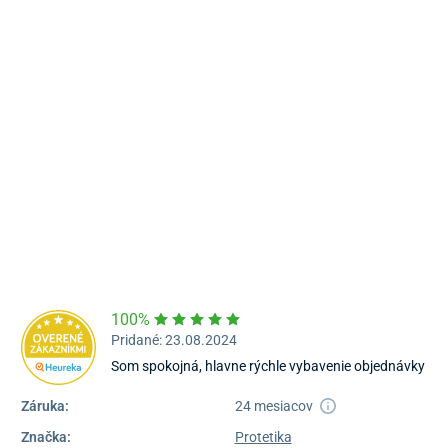
Námestie Sv. Egídia 2950, Poprad
052/77 818 99
poprad@unizdrav.sk
Pondelok – Piatok:
08:00 –
16:30
Dostupnosť:
Nedostupné
100%
Pridané: 23.08.2024
Som spokojná, hlavne rýchle vybavenie objednávky
Záruka:
24 mesiacov
Značka:
Protetika