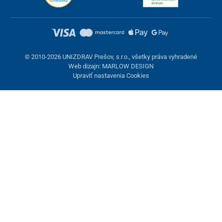
© 2010-2026 UNIZDRAV Prešov, s.r.o., všetky práva vyhradené
Web dizajn: MARLOW DESIGN
Upraviť nastavenia Cookies
Nastavenie cookies
Tieto stránky využívajú cookies. Niektoré sú nevyhnutné pre
správne fungovanie stránky, iné môžeme používať len s vaším
súhlasom. Máte možnosť odmietnuť voliteľné cookies.
Odmietnuť.
Nevyhnutne potrebné
Výkonnosť
Marketingové cookies