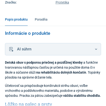
Značka:
Protetika
Popis produktu
Poradňa
Informácie o produkte
AI súhrn
Detská obuv s podporou priečnej a pozdĺžnej klenby
a funkčne
tvarovanou nášľapnou časťou je určená na použitie doma či v
škole a súčasne slúži
na rehabilitáciu dolných končatín
.
Topánky
pôsobia na správne držanie tela.
Účelovosť sa prispôsobuje konštrukcii strihu obuvi, voľbe
vrchového a podšívkového materiálu, podošve a výrobnému
spôsobu. Pracka za pätou zabezpečuje
väčšiu stabilitu chodidla
.
Lôžko na palec a prsty