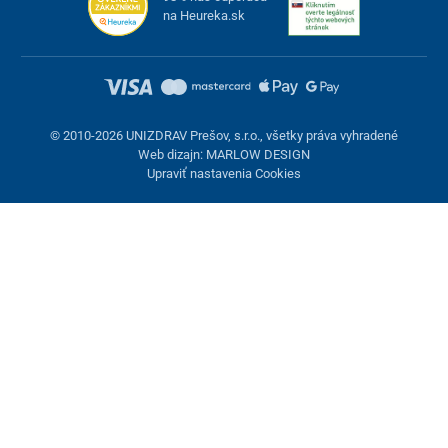
na Heureka.sk
© 2010-2026 UNIZDRAV Prešov, s.r.o., všetky práva vyhradené
Web dizajn: MARLOW DESIGN
Upraviť nastavenia Cookies
Nastavenie cookies
Tieto stránky využívajú cookies. Niektoré sú nevyhnutné pre
správne fungovanie stránky, iné môžeme používať len s vaším
súhlasom. Máte možnosť odmietnuť voliteľné cookies.
Odmietnuť.
Nevyhnutne potrebné
Výkonnosť