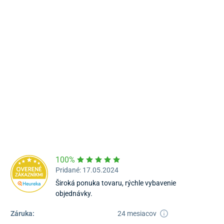
Námestie Sv. Egídia 2950, Poprad
052/77 818 99
poprad@unizdrav.sk
Pondelok – Piatok:
08:00 –
16:30
Dostupnosť:
Nedostupné
100%
Pridané: 17.05.2024
Široká ponuka tovaru, rýchle vybavenie
objednávky.
Záruka:
24 mesiacov