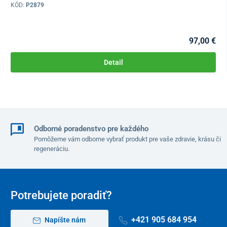
KÓD:
P2879
97,00 €
Technické parametre
Detail
Nastaviteľná výška
61 – 85 cm
Nastaviteľná dĺžka
61 – 69 cm
Nastaviteľná šírka (bez nožičiek)
48 – 66 cm
Odborné poradenstvo pre každého
Pomôžeme vám odborne vybrať produkt pre vaše zdravie, krásu či
Nastaviteľná šírka (s nožičkami)
71,5 – 96,5 cm
regeneráciu.
Hmotnosť
3,86 kg
Nosnosť
150 kg
Potrebujete poradiť?
+421 905 684 954
Napíšte nám