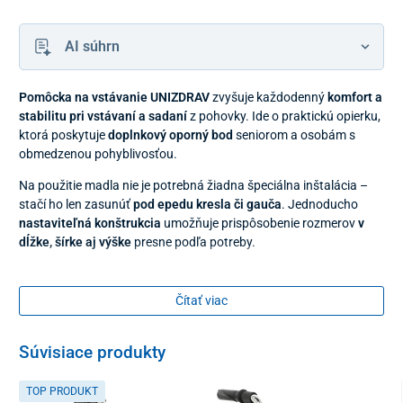
AI súhrn
Pomôcka na vstávanie UNIZDRAV
zvyšuje každodenný
komfort a
stabilitu pri vstávaní a sadaní
z pohovky. Ide o praktickú opierku,
ktorá poskytuje
doplnkový oporný bod
seniorom a osobám s
obmedzenou pohyblivosťou.
Na použitie madla nie je potrebná žiadna špeciálna inštalácia –
stačí ho len zasunúť
pod epedu kresla či gauča
. Jednoducho
nastaviteľná konštrukcia
umožňuje prispôsobenie rozmerov
v
dĺžke, šírke aj výške
presne podľa potreby.
Bezpečnosť pri používaní zaistia
protišmykové ergonomické
rukoväte
s TPR povrchom a
gumové nadstavce na nožičkách
,
Čítať viac
vďaka ktorým madlo ostáva na mieste aj po plnom prenesení
váhy na rám.
Súvisiace produkty
TOP PRODUKT