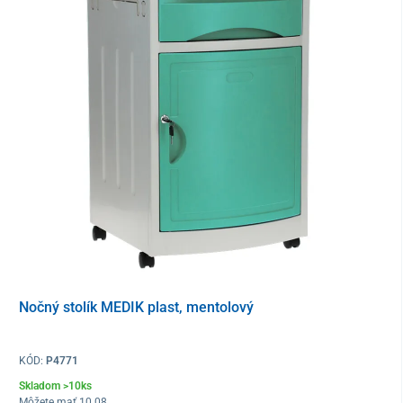
Nočný stolík MEDIK plast, mentolový
KÓD:
P4771
Skladom >10ks
Technické parametre:
Môžete mať 10.08