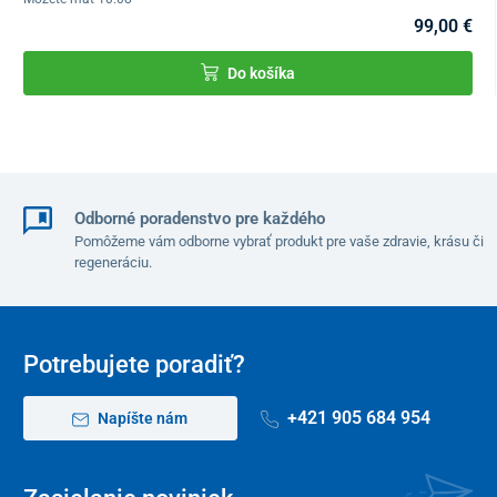
99,00 €
Nosnosť
75 kg
Do košíka
Výška hrazdy
186 cm
Výška spodnej konštrukcie
35 cm
Šírka
72 cm
Odborné poradenstvo pre každého
Hĺbka
80 cm
Pomôžeme vám odborne vybrať produkt pre vaše zdravie, krásu či
Priemer tyče
3 cm
regeneráciu.
Výška trianglu
17 cm - bez popruhu
Váha
12 kg
Potrebujete poradiť?
+421 905 684 954
Napíšte nám