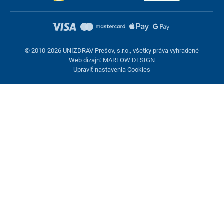
© 2010-2026 UNIZDRAV Prešov, s.r.o., všetky práva vyhradené
Web dizajn: MARLOW DESIGN
Upraviť nastavenia Cookies
Nastavenie cookies
Tieto stránky využívajú cookies. Niektoré sú nevyhnutné pre
správne fungovanie stránky, iné môžeme používať len s vaším
súhlasom. Máte možnosť odmietnuť voliteľné cookies.
Odmietnuť.
Nevyhnutne potrebné
Výkonnosť
Marketingové cookies