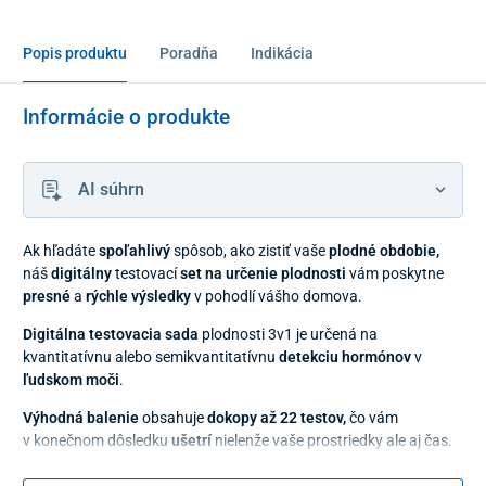
Popis produktu
Poradňa
Indikácia
Informácie o produkte
AI súhrn
Ak hľadáte
spoľahlivý
spôsob, ako zistiť vaše
plodné obdobie,
náš
digitálny
testovací
set na určenie plodnosti
vám poskytne
presné
a
rýchle výsledky
v pohodlí vášho domova.
Digitálna testovacia sada
plodnosti 3v1 je určená na
kvantitatívnu alebo semikvantitatívnu
detekciu hormónov
v
ľudskom moči
.
Výhodná balenie
obsahuje
dokopy až 22 testov,
čo vám
v konečnom dôsledku
ušetrí
nielenže vaše prostriedky ale aj čas.
Využitie