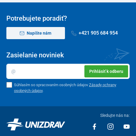
predišli neplatným výsledkom. Len na samotestovanie in vitro na
diagnostické použitie.
Potrebujete poradiť?
Balenie
1x digitálne testovacie zariadenie obsahujúce
+421 905 684 954
Napíšte nám
batériu CR2032
15x LH Midstream test
5x hCG Midstream test
Zasielanie noviniek
2x FSH Midstream test
1x príbalový leták
Prihlásiť k odberu
Súhlasím so spracovaním osobných údajov
Zásady ochrany
osobných údajov
.
Sledujte nás na: