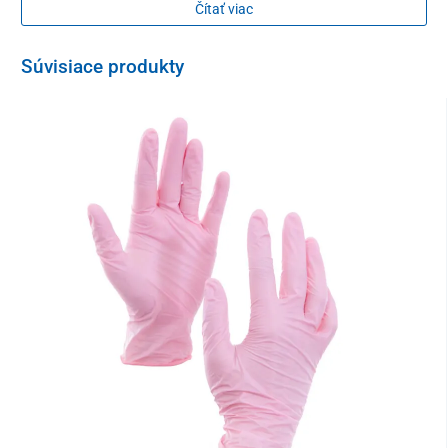
Čítať viac
predpovedanie času ovulácie
a
maximálnej plodnosti
(vďaka detegovaniu
Súvisiace produkty
koncentrácie hormónu LH)
kvalitatívne
stanovenie tehotenstva v skorom štádiu
(vďaka detekcii zvýšených hladín hormónu hCG)
testovanie zníženej plodnosti
- predčasného zlyhania
vaječníkov (deteguje zvýšenú hladinu
hormónu (FSH) stimulujúceho folikuly)
LH - hormón
Luteinizačný hormón alebo LH je pohlavný hormón, vďaka
ktorému u žien dozrievajú vajíčka.
LH Midstream test je jednoduchý a neinvazívny - stačí nasledovať
jednoduché kroky a dozviete sa, kedy je najlepšie čas pre počatie.
hCG - hormón