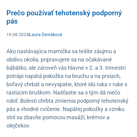
Prečo používať tehotenský podporný
pás
19.08.2024
|
Laura Černáková
Ako nastávajúca mamička sa tešíte záujmu a
obdivu okolia, pripravujete sa na očakávané
bábätko, ale zároveň vás hlavne v 2. a 3. trimestri
potrápi napätá pokožka na bruchu a na prsiach,
boľavý chrbát a nevyspatie, ktoré idú ruka v ruke s
rastúcim bruškom. Našťastie sa s tým dá niečo
robiť. Bolesti chrbta zmiernia podporný tehotenský
pás a vhodné cvičenie. Napätej pokožky a vzniku
strií sa zbavíte pomocou masáží, krémov a
olejčekov.