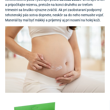
a pripočítajte rezervu, pretože na konci druhého av treťom
trimestri sa bruško výrazne zväčší. Ak pri zaobstaraní podporný
tehotenský pás sotva dopnete, neskôr sa do neho nemusíte vojsť.
Materiál by mal byť mäkký a príjemný aj pri nosení na holej koži.