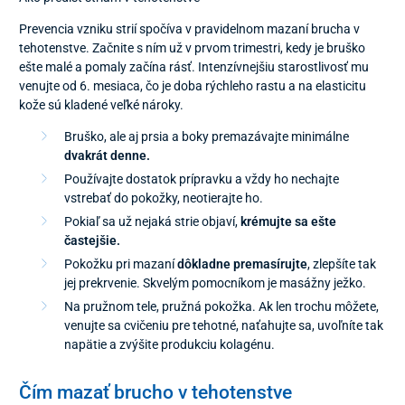
Prevencia vzniku strií spočíva v pravidelnom mazaní brucha v
tehotenstve. Začnite s ním už v prvom trimestri, kedy je bruško
ešte malé a pomaly začína rásť. Intenzívnejšiu starostlivosť mu
venujte od 6. mesiaca, čo je doba rýchleho rastu a na elasticitu
kože sú kladené veľké nároky.
Bruško, ale aj prsia a boky premazávajte minimálne
dvakrát denne.
Používajte dostatok prípravku a vždy ho nechajte
vstrebať do pokožky, neotierajte ho.
Pokiaľ sa už nejaká strie objaví,
krémujte sa ešte
častejšie.
Pokožku pri mazaní
dôkladne premasírujte
, zlepšíte tak
jej prekrvenie. Skvelým pomocníkom je masážny ježko.
Na pružnom tele, pružná pokožka. Ak len trochu môžete,
venujte sa cvičeniu pre tehotné, naťahujte sa, uvoľníte tak
napätie a zvýšite produkciu kolagénu.
Čím mazať brucho v tehotenstve