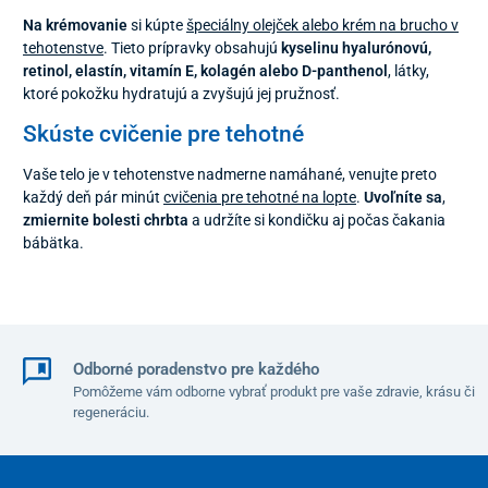
Na krémovanie
si kúpte
špeciálny olejček alebo krém na brucho v
tehotenstve
. Tieto prípravky obsahujú
kyselinu hyalurónovú,
retinol, elastín, vitamín E, kolagén alebo D-panthenol
, látky,
ktoré pokožku hydratujú a zvyšujú jej pružnosť.
Skúste cvičenie pre tehotné
Vaše telo je v tehotenstve nadmerne namáhané, venujte preto
každý deň pár minút
cvičenia pre tehotné na lopte
.
Uvoľníte sa
,
zmiernite bolesti chrbta
a udržíte si kondičku aj počas čakania
bábätka.
Odborné poradenstvo pre každého
Pomôžeme vám odborne vybrať produkt pre vaše zdravie, krásu či
regeneráciu.