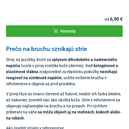
6,90 €
od
Varianty
Prečo na bruchu vznikajú strie
Strie, sú jazvičky, ktoré sa
vplyvom dlhodobého a nadmerného
napätia
tvoria v prvej vrstičke kože (dermis). Keď
kolagénové a
elastínové vlákna
zodpovedné za elasticitu pokožky
nestíhajú
reagovať na vzniknuté napätie
, ucítite svrbenie brucha v
tehotenstve a objavia sa prvé praskliny.
V prvej fáze sú tmavo červené až fialové, neskôr ich farba bledne,
až nakoniec zosvetlí viac ako okolitá koža. Strie v tehotenstve sa
objavujú najčastejšie na bruchu a na prsiach. Pri rýchlom
priberaní na váhe
sa môžu objaviť aj na stehnách, bokoch alebo
na rukách.
Ako predísť striám v tehotenstve