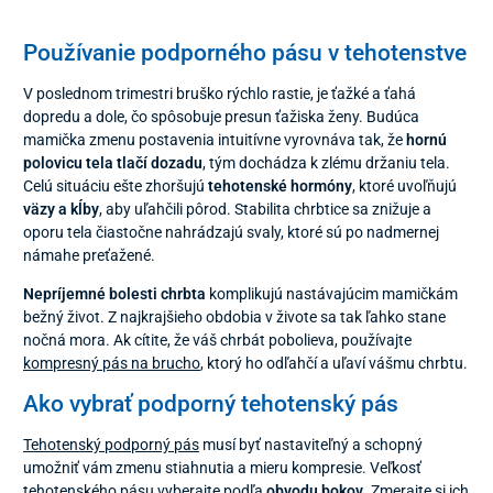
Používanie podporného pásu v tehotenstve
V poslednom trimestri bruško rýchlo rastie, je ťažké a ťahá
dopredu a dole, čo spôsobuje presun ťažiska ženy. Budúca
mamička zmenu postavenia intuitívne vyrovnáva tak, že
hornú
polovicu tela tlačí dozadu
, tým dochádza k zlému držaniu tela.
Celú situáciu ešte zhoršujú
tehotenské hormóny
, ktoré uvoľňujú
väzy a kĺby
, aby uľahčili pôrod. Stabilita chrbtice sa znižuje a
oporu tela čiastočne nahrádzajú svaly, ktoré sú po nadmernej
námahe preťažené.
Nepríjemné bolesti chrbta
komplikujú nastávajúcim mamičkám
bežný život. Z najkrajšieho obdobia v živote sa tak ľahko stane
nočná mora. Ak cítite, že váš chrbát pobolieva, používajte
kompresný pás na brucho
, ktorý ho odľahčí a uľaví vášmu chrbtu.
Ako vybrať podporný tehotenský pás
Tehotenský podporný pás
musí byť nastaviteľný a schopný
umožniť vám zmenu stiahnutia a mieru kompresie. Veľkosť
tehotenského pásu vyberajte podľa
obvodu bokov
. Zmerajte si ich