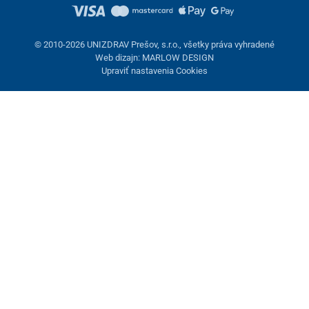
© 2010-2026 UNIZDRAV Prešov, s.r.o., všetky práva vyhradené
Web dizajn: MARLOW DESIGN
Upraviť nastavenia Cookies
Nastavenie cookies
Tieto stránky využívajú cookies. Niektoré sú nevyhnutné pre
správne fungovanie stránky, iné môžeme používať len s vaším
súhlasom. Máte možnosť odmietnuť voliteľné cookies.
Odmietnuť.
Nevyhnutne potrebné
Výkonnosť
Marketingové cookies