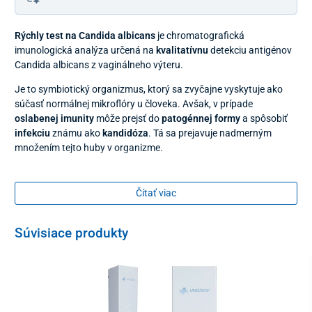
Rýchly test na Candida albicans
je chromato­grafická
imunologická analýza určená na
kvalitatívnu
detekciu antigénov
Candida albicans z vaginálneho výteru.
Je to symbiotický organizmus, ktorý sa zvyčajne vyskytuje ako
súčasť normálnej mikroflóry u človeka. Avšak, v prípade
oslabenej imunity
môže prejsť do
patogénnej formy
a spôsobiť
infekciu
známu ako
kandidóza
. Tá sa prejavuje nadmerným
množením tejto huby v organizme.
Výsledok je možné odčítať po 15 minútach.
Presnosť testu bola
vyhodnotená na >99 %.
Čítať viac
Pred použitím si dôkladne prečítajte návod na použitie, aby ste
predišli neplatným výsledkom. Len na samotestovanie in vitro na
Súvisiace produkty
diagnostické použitie.
Balenie
1x testovací prúžok
1x príbalový leták