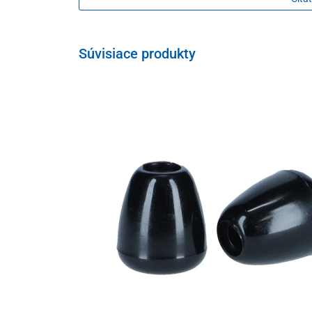
1 pár čiernych oliviek
Stetoskop je vhodný pre dospelých, deti a pre novorod
Súvisiace produkty
Čistenie
Celý stetoskop je možné utierať handričkou namočeno