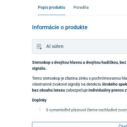
Popis produktu
Poradňa
Informácie o produkte
AI súhrn
Stetoskop s dvojitou hlavou a dvojitou hadičkou, be
signálu.
Tento stetoskop je zliatina zinku s pochrómovanou hl
všestranné zvukové signály na detekciu
širokého spekt
bez obsahu latexu
zabezpečuje
individuálny prenos 
Doplnky
3 vymeniteľné plastové čierne nechladivé zvon
náhradná membrána - 1 ks pre dospelých Ø 3
1 pár transparentných oliviek
Čítať