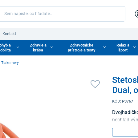
Kontakt
ohyb a
Zdravie a
Zdravotnícke
Relax a
obilita
krása
prístroje a testy
šport
Tlakomery
Stetos
Dual, 
KÓD:
P3767
Dvojhadičko
nechladivým