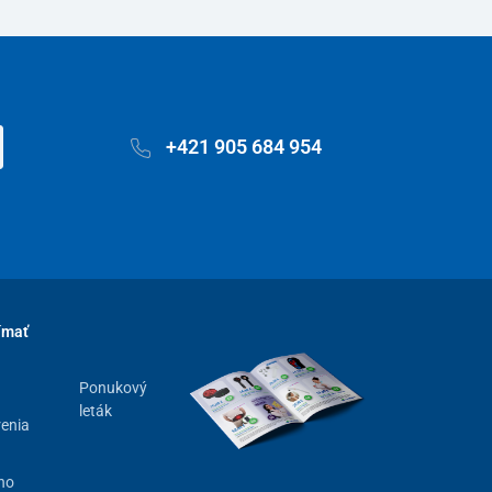
+421 905 684 954
ímať
Ponukový
leták
renia
ho