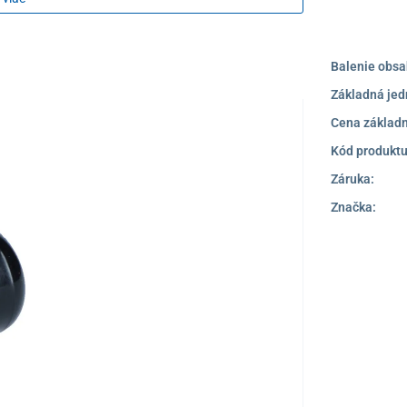
encov.
Balenie obsa
Základná jed
Cena základn
u do alkoholu alebo mydlovej vody.
Kód produktu
Záruka:
Značka: