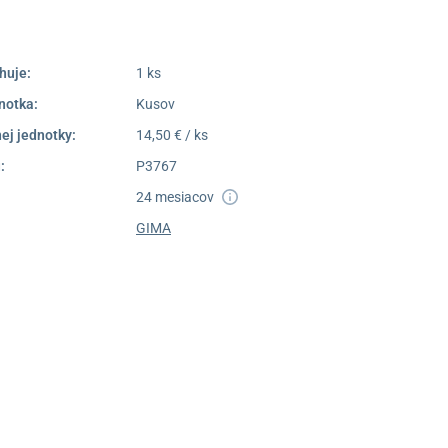
Dostupnosť:
Skladom >1
huje:
1 ks
notka:
Kusov
ej jednotky:
14,50 € / ks
:
P3767
24 mesiacov
GIMA