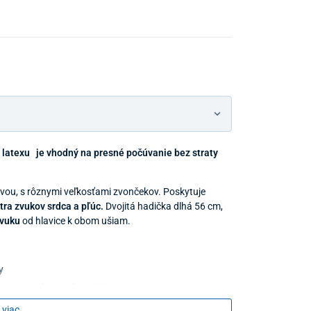
Predajňa a 
z latexu je vhodný na presné počúvanie bez straty
Predajňa a
avou, s rôznymi veľkosťami zvončekov. Poskytuje
ra zvukov srdca a pľúc.
Dvojitá hadička dlhá 56 cm,
zvuku
od hlavice k obom ušiam.
y
7 mm a 1 ks pre deti Ø 25 mm
 viac