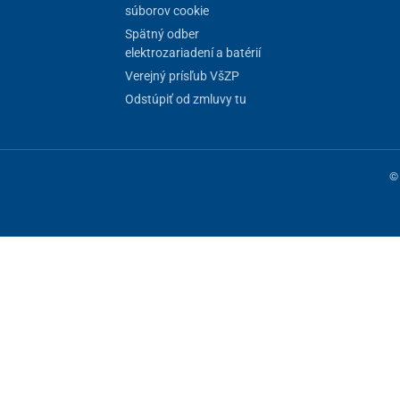
súborov cookie
Spätný odber
elektrozariadení a batérií
Verejný prísľub VšZP
Odstúpiť od zmluvy tu
© 
ne fungovanie stránky, iné môžeme používať len s vaším súhlasom. Máte 