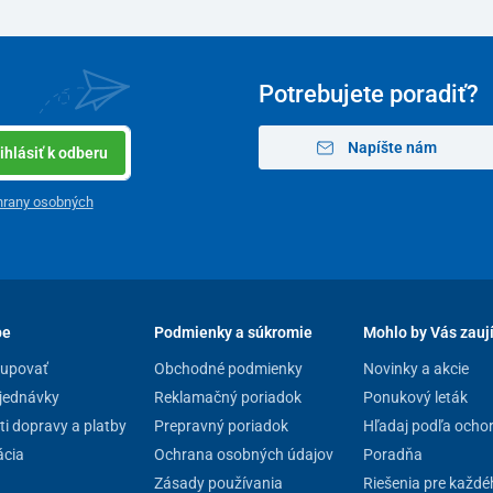
Potrebujete poradiť?
Napíšte nám
ihlásiť k odberu
hrany osobných
pe
Podmienky a súkromie
Mohlo by Vás zauj
kupovať
Obchodné podmienky
Novinky a akcie
jednávky
Reklamačný poriadok
Ponukový leták
i dopravy a platby
Prepravný poriadok
Hľadaj podľa ocho
cia
Ochrana osobných údajov
Poradňa
Zásady používania
Riešenia pre každé