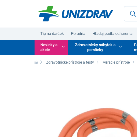
Tip na darček
Poradňa
Hľadaj podľa ochorenia
Novinky a
Zdravotnícky nábytok a
P
akcie
pomôcky
m
Zdravotnícke prístroje a testy
Meracie prístroje