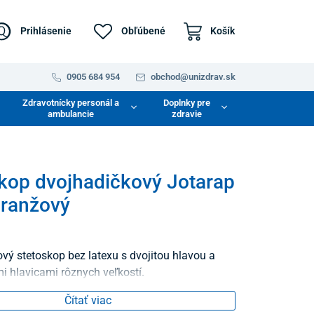
Prihlásenie
Obľúbené
Košík
0905 684 954
obchod@unizdrav.sk
Zdravotnícky personál a
Doplnky pre
ambulancie
zdravie
kop dvojhadičkový Jotarap
oranžový
vý stetoskop bez latexu s dvojitou hlavou a
i hlavicami rôznych veľkostí.
Čítať viac