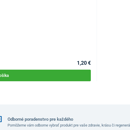
Stetoskop jedno
KÓD:
P3758
Skladom >10ks
Môžete mať 11.08
1,20 €
ošíka
Odborné poradenstvo pre každého
Pomôžeme vám odborne vybrať produkt pre vaše zdravie, krásu či regenerá