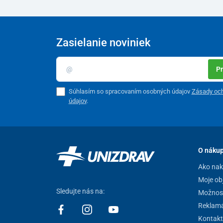
Zasielanie noviniek
Pr
Súhlasím so spracovaním osobných údajov
Zásady oc
údajov
.
O náku
Ako na
Moje ob
Sledujte nás na:
Možnost
Reklamá
Kontakt