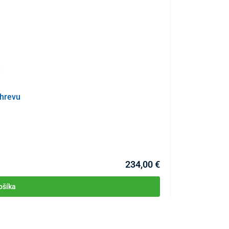
ýhrevu
Elektrostimulát
KÓD:
P4369
Skladom >10ks
Môžete mať 11.08
234,00 €
ošíka