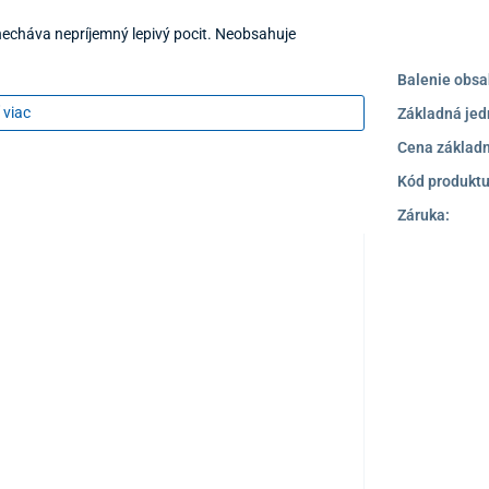
echáva nepríjemný lepivý pocit. Neobsahuje
Balenie obsa
 viac
Základná jed
ujte do pokožky
Cena základn
koľkých minút
Kód produktu
pší účinok 3 – 5x denne
Záruka:
TOP PRODUKT
TIP NA DARČEK