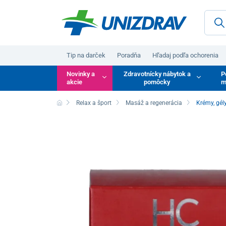
Tip na darček
Poradňa
Hľadaj podľa ochorenia
Novinky a
Zdravotnícky nábytok a
P
akcie
pomôcky
m
Relax a šport
Masáž a regenerácia
Krémy, gél