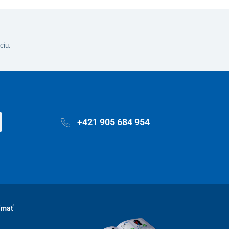
ciu.
+421 905 684 954
ímať