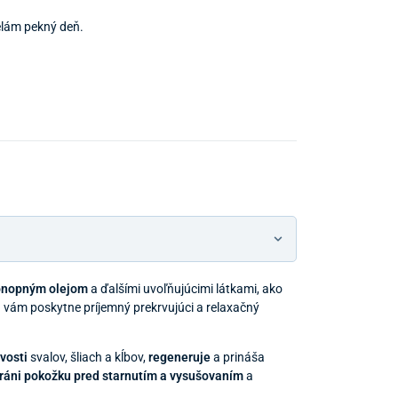
Predajňa a 
elám pekný deň.
Predajňa a
konopným olejom
a ďalšími uvoľňujúcimi látkami, ako
j
vám poskytne príjemný prekrvujúci a relaxačný
vosti
svalov, šliach a kĺbov,
regeneruje
a prináša
ráni pokožku pred starnutím a vysušovaním
a