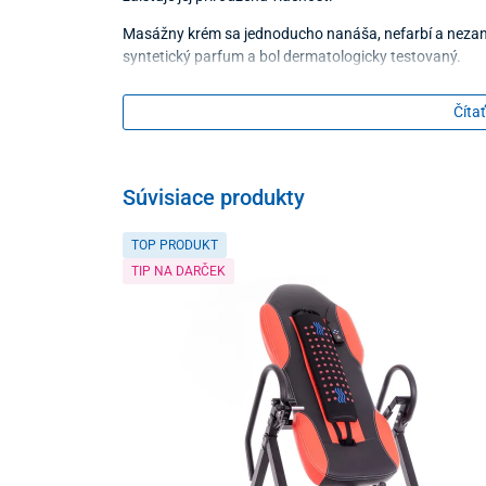
Masážny krém sa jednoducho nanáša, nefarbí a nezan
syntetický parfum a bol dermatologicky testovaný.
Použitie
Čítať
dostatočné množstvo prípravku jemne vmasír
hrejivý uvoľňujúci účinok sa dostaví už do nie
aplikáciu opakujte podľa potreby, pre čo najle
Súvisiace produkty
Balenie
TOP PRODUKT
TIP NA DARČEK
125 ml