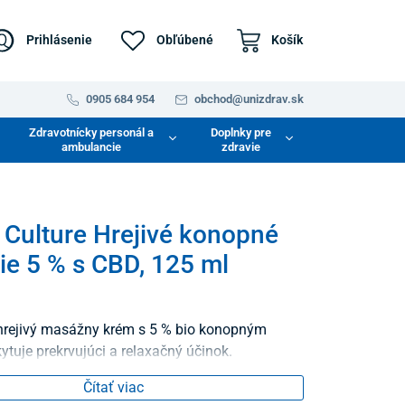
Prihlásenie
Obľúbené
Košík
0905 684 954
obchod@unizdrav.sk
Zdravotnícky personál a
Doplnky pre
ambulancie
zdravie
 Culture Hrejivé konopné
e 5 % s CBD, 125 ml
hrejivý masážny krém s 5 % bio konopným
ytuje prekrvujúci a relaxačný účinok.
Čítať viac