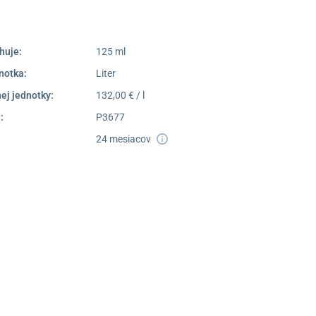
Dostupnosť:
Nedostupné
huje:
125 ml
notka:
Liter
ej jednotky:
132,00 € / l
:
P3677
24 mesiacov