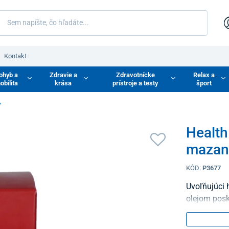
Kontakt
ohyb a
Zdravie a
Zdravotnícke
Relax a
obilita
krása
prístroje a testy
šport
y
Health
mazani
KÓD:
P3677
Uvoľňujúci 
olejom posk