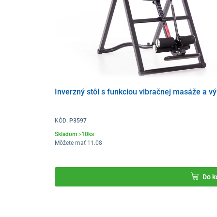
Inverzný stôl s funkciou vibračnej masáže a v
KÓD:
P3597
Skladom >10ks
Môžete mať 11.08
Do k