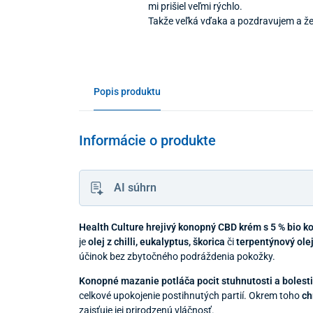
mi prišiel veľmi rýchlo.
Takže veľká vďaka a pozdravujem a ž
Popis produktu
Informácie o produkte
AI súhrn
Health Culture hrejivý konopný CBD krém s 5 % bio 
je
olej z chilli, eukalyptus, škorica
či
terpentýnový ole
účinok bez zbytočného podráždenia pokožky.
Konopné mazanie potláča pocit stuhnutosti a bolesti
celkové upokojenie postihnutých partií. Okrem toho
ch
zaisťuje jej prirodzenú vláčnosť.