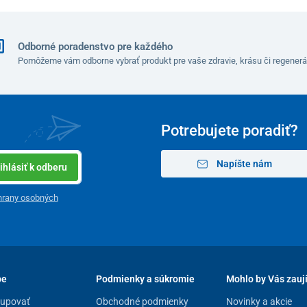
Odborné poradenstvo pre každého
Pomôžeme vám odborne vybrať produkt pre vaše zdravie, krásu či regenerá
Potrebujete poradiť?
Napíšte nám
ihlásiť k odberu
hrany osobných
pe
Podmienky a súkromie
Mohlo by Vás zauj
kupovať
Obchodné podmienky
Novinky a akcie