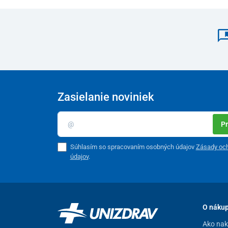
Zasielanie noviniek
Pr
Súhlasím so spracovaním osobných údajov
Zásady oc
údajov
.
O náku
Ako na