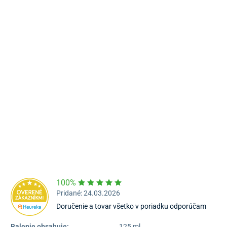
Námestie Sv. Egídia 2950, Poprad
052/77 818 99
poprad@unizdrav.sk
Pondelok – Piatok:
08:00 –
16:30
Dostupnosť:
Nedostupné
100%
Pridané: 24.03.2026
Doručenie a tovar všetko v poriadku odporúčam
Balenie obsahuje:
125 ml