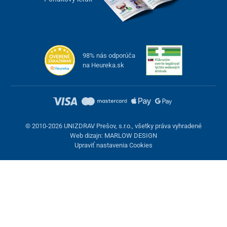
98% nás odporúča
na Heureka.sk
© 2010-2026 UNIZDRAV Prešov, s.r.o., všetky práva vyhradené
Web dizajn: MARLOW DESIGN
Upraviť nastavenia Cookies
Nastavenie cookies
Tieto stránky využívajú cookies. Niektoré sú nevyhnutné pre
správne fungovanie stránky, iné môžeme používať len s vaším