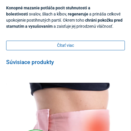
Konopné mazanie potláča pocit stuhnutosti a
bolestivosti
svalov, šliach a kĺbov,
regeneruje
a prináša celkové
upokojenie postihnutých partií. Okrem toho
chráni pokožku pred
starnutím a vysušovaním
a zaisťuje jej prirodzenú vláčnosť.
Masážny krém sa jednoducho nanáša, nefarbí a nezanecháva
nepríjemný lepivý pocit. Neobsahuje syntetický parfum a bol
Čítať viac
dermatologicky testovaný.
Použitie
Súvisiace produkty
dostatočné množstvo prípravku jemne vmasírujte do
pokožky
aplikáciu opakujte podľa potreby, pre čo najlepší účinok 3
– 5x denne
Balenie
125 ml