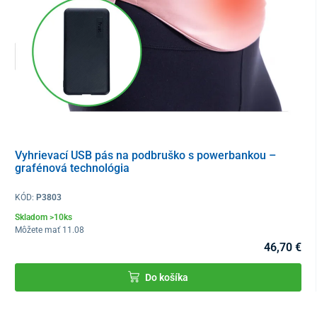
Vyhrievací USB pás na podbruško s powerbankou –
grafénová technológia
KÓD:
P3803
Skladom >10ks
Môžete mať 11.08
46,70 €
Do košíka