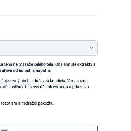
Predajňa a 
 určená na masáže celého tela. Obsiahnuté
extrakty a
ú
úľavu od bolesti a napätia
.
Predajňa a
pšuje krvný obeh a duševnú kondíciu. V masážnej
ktorá zosilňuje hĺbkový účinok extraktu a priaznivo
a rozotiera a nedráždi pokožku.
 trietanolamín, mentol, sodná soľ kyseliny
 viac