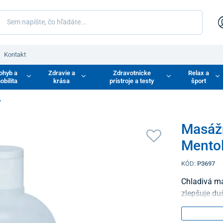
Kontakt
ohyb a
Zdravie a
Zdravotnícke
Relax a
obilita
krása
prístroje a testy
šport
y
Masáž
Mentol
KÓD:
P3697
Chladivá ma
zlepšuje du