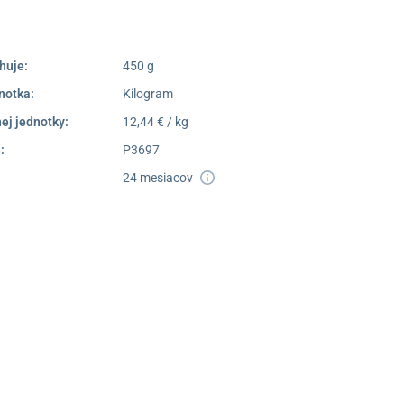
Dostupnosť:
Skladom >1
huje:
450 g
notka:
Kilogram
ej jednotky:
12,44 € / kg
:
P3697
24 mesiacov