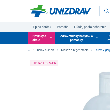
Tip na darček
Poradňa
Hľadaj podľa ochorenia
Novinky a
Zdravotnícky nábytok a
P
akcie
pomôcky
m
Relax a šport
Masáž a regenerácia
Krémy, gél
TIP NA DARČEK