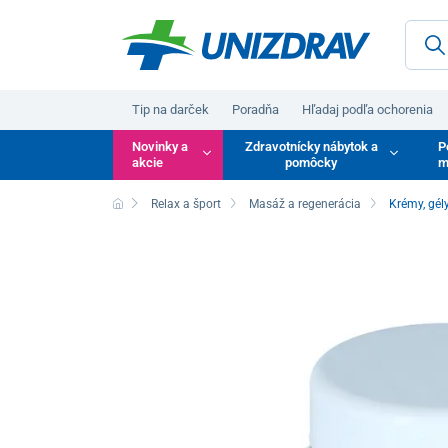
Tip na darček
Poradňa
Hľadaj podľa ochorenia
Novinky a
Zdravotnícky nábytok a
P
akcie
pomôcky
m
Relax a šport
Masáž a regenerácia
Krémy, gél