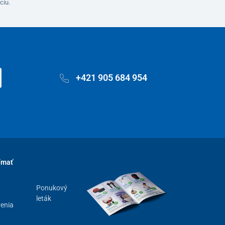
ciu.
+421 905 684 954
ímať
Ponukový
leták
renia