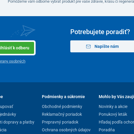
Pomôžeme vám odborne vybrať produkt pre vaše zdravie, krásu či regenerá
Potrebujete poradiť?
Napíšte nám
ihlásiť k odberu
hrany osobných
pe
Podmienky a súkromie
Mohlo by Vás zauj
kupovať
Obchodné podmienky
Novinky a akcie
jednávky
Reklamačný poriadok
Ponukový leták
i dopravy a platby
Prepravný poriadok
Hľadaj podľa ocho
cia
Ochrana osobných údajov
Poradňa