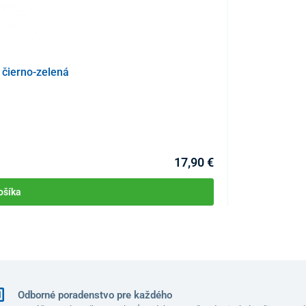
čierno-zelená
Biolampa UNIZDR
KÓD:
P4047
Skladom >10ks
Môžete mať 11.08
17,90 €
ošíka
Odborné poradenstvo pre každého