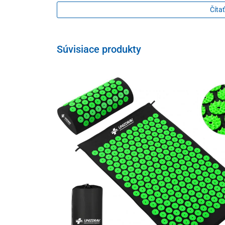
Čítať
350 g
Súvisiace produkty