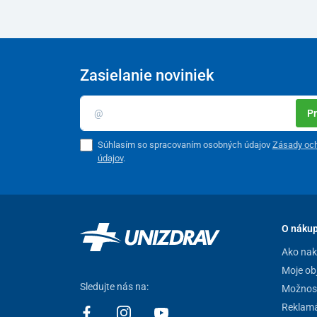
Zasielanie noviniek
Pr
Súhlasím so spracovaním osobných údajov
Zásady oc
údajov
.
O náku
Ako na
Moje ob
Sledujte nás na:
Možnost
Reklamá