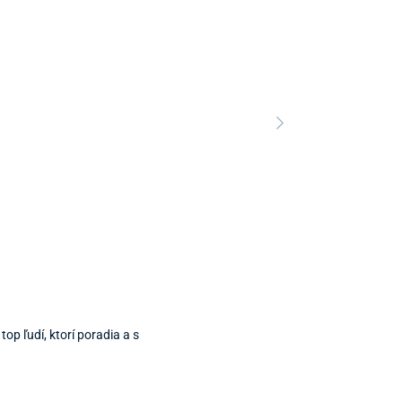
Predajňa a 
Predajňa a
top ľudí, ktorí poradia a s