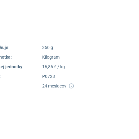
poprad@unizdrav.sk
Pondelok –
08:00 –
Piatok:
16:30
Dostupnosť:
Nedostupné
huje:
350 g
notka:
Kilogram
ej jednotky:
16,86 € / kg
:
P0728
24 mesiacov