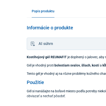
Popis produktu
Informácie o produkte
AI súhrn
Kostihojový gél REUMAFIT
je doplnený o jalovec, aby m
Gél je vhodný proti
bolestiam svalov
,
šliach
,
kostí
a
kĺ
Tento gél je vhodný aj na rôzne problémy kožného cha
Použitie
Gél si nanášajte na boľavé miesto podľa potreby niekoľ
obviazať a nechať pôsobiť.
Balenie