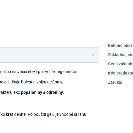
Balenie obsa
Základná jed
Cena základn
al čo najväčší efekt pri rýchlej regenerácii.
Kód produktu
bov
. Utišuje bolesť a znižuje zápaly.
Záruka:
rakteru ako
popáleniny a odreniny.
ko krát denne. Po použití gélu je vhodné si ranu