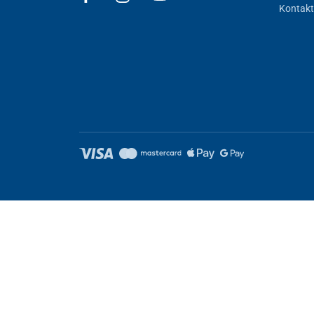
Kontakt
Nastavenie cookies
Tieto stránky využívajú cookies. Niektoré sú nevyhnutné pre správ
Nevyhnutne potrebné