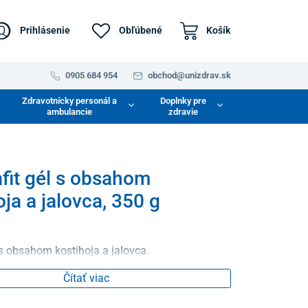
Prihlásenie
Obľúbené
Košík
0905 684 954
obchod@unizdrav.sk
Zdravotnícky personál a
Doplnky pre
ambulancie
zdravie
it gél s obsahom
oja a jalovca, 350 g
 s obsahom kostihoja a jalovca.
Čítať viac