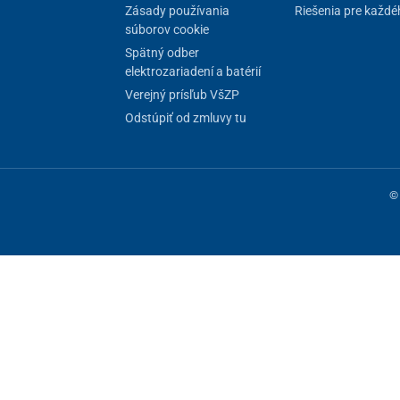
Zásady používania
Riešenia pre každé
súborov cookie
Spätný odber
elektrozariadení a batérií
Verejný prísľub VšZP
Odstúpiť od zmluvy tu
© 
ne fungovanie stránky, iné môžeme používať len s vaším súhlasom. Máte 