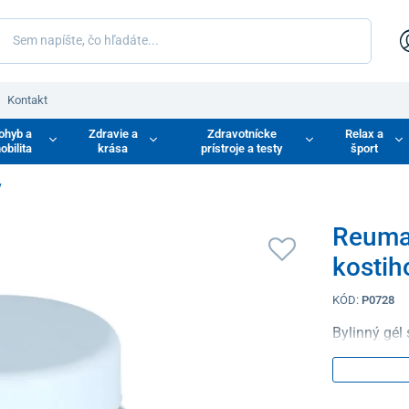
Kontakt
ohyb a
Zdravie a
Zdravotnícke
Relax a
obilita
krása
prístroje a testy
šport
y
Reumaf
kostih
KÓD:
P0728
Bylinný gél