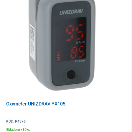
pamäť 100 nameraných hodnôt
s dátumom a časom
ovládanie jedným tlačidlom
podsvietený displej
5-ročná záruka
Balenie obsahuje
prístroj (s manžetou 22 – 42 cm)
cestovné puzdro
4x batéria AAA
návod na použitie
záručný list
Oxymeter UNIZDRAV YX105
KÓD:
P4376
Skladom >10ks