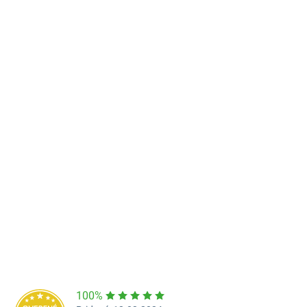
Predajňa a výdajné miesto Poprad
Námestie Sv. Egídia 2950, Poprad
052/77 818 99
poprad@unizdrav.sk
Pondelok – Piatok:
08:00 –
16:30
Dostupnosť:
Nedostupné
100%