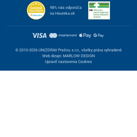
98% nás odporúča
na Heureka.sk
© 2010-2026 UNIZDRAV Prešov, s.r.o., všetky práva vyhradené
Web dizajn: MARLOW DESIGN
Upraviť nastavenia Cookies
Nastavenie cookies
Tieto stránky využívajú cookies. Niektoré sú nevyhnutné pre
správne fungovanie stránky, iné môžeme používať len s vaším
súhlasom. Máte možnosť odmietnuť voliteľné cookies.
Odmietnuť.
Nevyhnutne potrebné