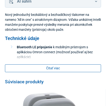
AI súhrn
Nový jednoduchý bezkáblový a bezhadičkový tlakomer na
rameno "All in one" s atraktívnym dizajnom. Vďaka unikátnej Intelli
manžete poskytuje presné výsledky merania pri akomkoľvek
obtočení manžety (prístroja) okolo paže.
Technické údaje
Bluetooth LE pripojenie
k mobilným prístrojom s
aplikáciou Omron connect (možnosť používať aj bez
aplikácie)
univerzálna dvojitá Intelli pevná manžeta
– 360°
presnosť – odstraňuje nesprávne výsledky pri zlom
Čítať viac
nasadení manžety
kontrola správneho nasadenia manžety
Súvisiace produkty
systém IntelliSense – technológia umožňujúca komfortné
natlakovanie, ktoré znižuje tlak manžety počas merania
detekcia nepravidelných pulzov
detekcia pohybu tela