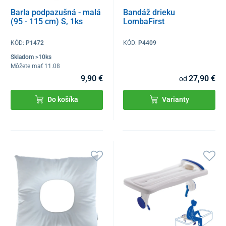
Barla podpazušná - malá
Bandáž drieku
(95 - 115 cm) S, 1ks
LombaFirst
KÓD:
P1472
KÓD:
P4409
Skladom >10ks
Môžete mať 11.08
9,90 €
27,90 €
od
Do košíka
Varianty