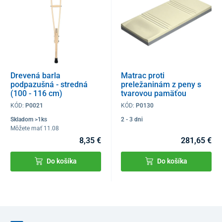
Drevená barla
Matrac proti
podpazušná - stredná
preležaninám z peny s
(100 - 116 cm)
tvarovou pamäťou
KÓD:
P0021
KÓD:
P0130
Skladom >1ks
2 - 3 dni
Môžete mať 11.08
8,35 €
281,65 €
Do košíka
Do košíka