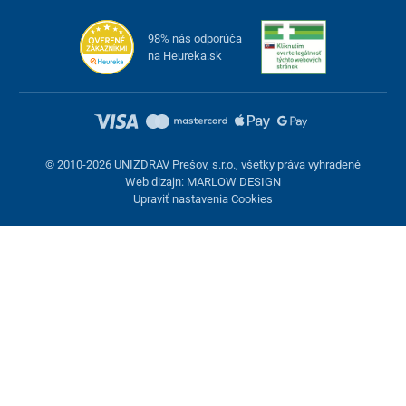
98% nás odporúča
na Heureka.sk
© 2010-2026 UNIZDRAV Prešov, s.r.o., všetky práva vyhradené
Web dizajn: MARLOW DESIGN
Upraviť nastavenia Cookies
Nastavenie cookies
Tieto stránky využívajú cookies. Niektoré sú nevyhnutné pre
správne fungovanie stránky, iné môžeme používať len s vaším
súhlasom. Máte možnosť odmietnuť voliteľné cookies.
Odmietnuť.
Nevyhnutne potrebné