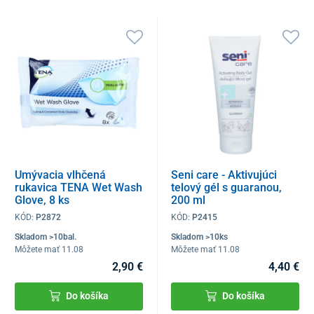
Umývacia vlhčená
Seni care - Aktivujúci
rukavica TENA Wet Wash
telový gél s guaranou,
Glove, 8 ks
200 ml
KÓD:
P2872
KÓD:
P2415
Skladom >10bal.
Skladom >10ks
Môžete mať 11.08
Môžete mať 11.08
2,90 €
4,40 €
Do košíka
Do košíka