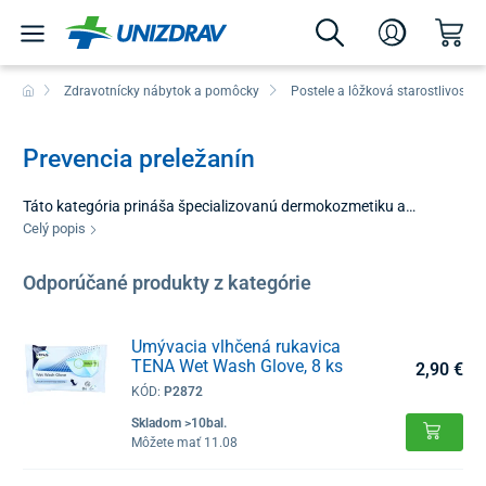
Zdravotnícky nábytok a pomôcky
Postele a lôžková starostlivosť
Prevencia preležanín
Táto kategória prináša špecializovanú dermokozmetiku a
doplnky, ktoré vytvárajú na pokožke ochranný bariérový film a
Celý popis
podporujú jej prirodzenú regeneráciu počas liečby na lôžku.
Dôsledná prevencia preležanín nie je len o správnom matraci, ale
Odporúčané produkty z kategórie
aj o systematickej starostlivosti o pokožku. U ležiacich pacientov
je koža vystavená nadmernej vlhkosti a tlaku, čo môže viesť k jej
rýchlemu poškodeniu. Preto je dôležitá precízna starostlivosť, s
Umývacia vlhčená rukavica
TENA Wet Wash Glove, 8 ks
ktorou pomôžu produkty práve z tejto ponuky.
2,90 €
KÓD:
P2872
Skladom >10bal.
Môžete mať 11.08