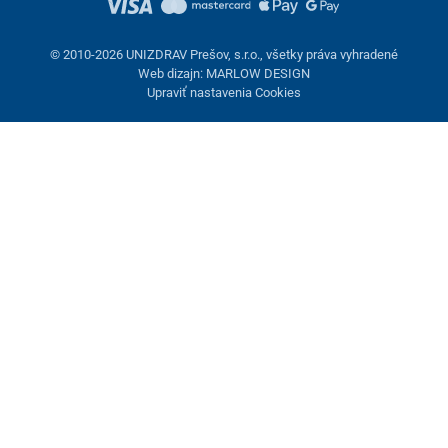
© 2010-2026 UNIZDRAV Prešov, s.r.o., všetky práva vyhradené
Web dizajn: MARLOW DESIGN
Upraviť nastavenia Cookies
Nastavenie cookies
Tieto stránky využívajú cookies. Niektoré sú nevyhnutné pre
správne fungovanie stránky, iné môžeme používať len s vaším
súhlasom. Máte možnosť odmietnuť voliteľné cookies.
Odmietnuť.
Nevyhnutne potrebné
Výkonnosť
Marketingové cookies