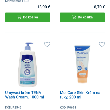
Môžete mať 11.08
13,90 €
8,70 €
Do košíka
Do košíka
Umývací krém TENA
MoliCare Skin Krém na
Wash Cream, 1000 ml
ruky, 200 ml
KÓD:
P2546
KÓD:
P0698