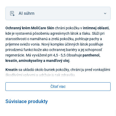
AI súhrn
Ochranný krém MoliCare Skin
chráni pokožku v
intímnej oblasti
,
kde je vystavená pôsobeniu agresívnych látok a tlaku. Slúži pri
starostlivosti o namáhanú a zrelú pokožku, pohlcuje pachy a
príjemne sviežo vonia. Nový komplex účinných látok posilňuje
prirodzenú funkci kože ako ochrannej bariéry a jej schopnosť
regenerácie. Má vyvážené pH 4,5 - 5,5.Obsahuje
panthenol,
kreatín, aminokyseliny a mandľový olej
.
Kreatín
sa ukladá okolo buniek pokožky, chráni ju pred vonkajšími
škodlivými vplyvmi a udržuje ju tak zdravšiu.
Panthenol
dodáva pokožke vlhkosť a zároveň zaručuje, aby
ostala v pokožke dlhšie viazaná.
Čítať viac
Neobsahuje žiadne farbivá.
Súvisiace produkty
Použitie:
Nanáša sa na pokožku v tenkej vrstve a jemne sa rozotrie.