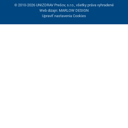
© 2010-2026 UNIZDRAV Prešov, s.r.o., všetky práva vyhradené
Web dizajn: MARLOW DESIGN
Upraviť nastavenia Cookies
Nastavenie cookies
Tieto stránky využívajú cookies. Niektoré sú nevyhnutné pre
správne fungovanie stránky, iné môžeme používať len s vaším
súhlasom. Máte možnosť odmietnuť voliteľné cookies.
Odmietnuť.
Nevyhnutne potrebné
Výkonnosť
Marketingové cookies
Prijať všetko
Spravovať nastavenia