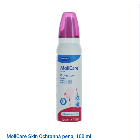
Vlastnosti:
sú to impregnované obväzy
s jódovou masťou
s
molekulou povidón, ktorá zaisťuje rovnomerné
uvoľnovanie jódu,
polyetylénglykol
poskytuje vodné prostredie, čo umožňuj
jódu dostať sa k baktériám prítomných v rane,
široké mikrobiologické spektrum účinnosti
(baktéria
MRSA, VRE - vankomycín rezistentné enterokoky,
kvasinky, huby a spóry).
Kontraindikácie:
Nesmú ich používať osoby precitlivené na jód, s ochorením štítnej
žľazy, tehotné ženy, počas kojenia, novorodenci.
Zloženie výrobku:
nepriľnavý obväz vyrobený z pletenej viskózy
impregnovaný polyetylénglykol
MoliCare Skin Ochranná pena, 100 ml
10% povidón-jódu