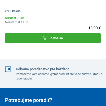
Rozmer:
KÓD:
P0700
Skladom >10ks
9,5 x 9,5 cm
Môžete mať 11.08
13,90 €
Balenie:
Do košíka
balenie obsahuje 25 ks,
cena je uvedená za 1 kus.
Odborné poradenstvo pre každého
Pomôžeme vám odborne vybrať produkt pre vaše zdravie, krásu či
regeneráciu.
Potrebujete poradiť?