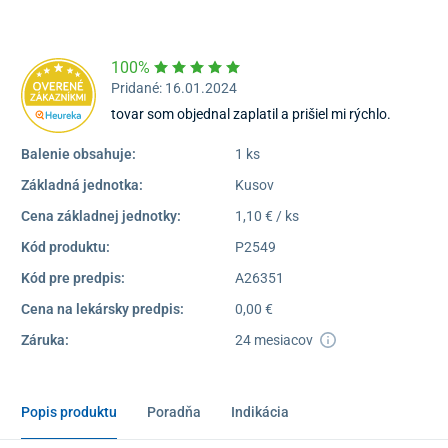
Dostupnosť:
Skladom >10
100%
Pridané: 16.01.2024
tovar som objednal zaplatil a prišiel mi rýchlo.
Balenie obsahuje:
1 ks
Základná jednotka:
Kusov
Cena základnej jednotky:
1,10 € / ks
Kód produktu:
P2549
Kód pre predpis:
A26351
Cena na lekársky predpis:
0,00 €
Záruka:
24 mesiacov
Popis produktu
Poradňa
Indikácia