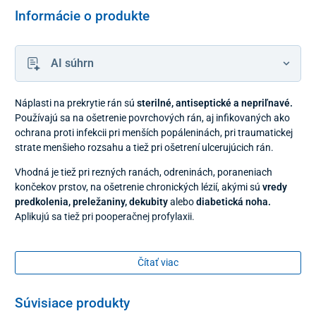
Informácie o produkte
AI súhrn
Náplasti na prekrytie rán sú
sterilné, antiseptické a nepriľnavé.
Používajú sa na ošetrenie povrchových rán, aj infikovaných ako
ochrana proti infekcii pri menších popáleninách, pri traumatickej
strate menšieho rozsahu a tiež pri ošetrení ulcerujúcich rán.
Vhodná je tiež pri rezných ranách, odreninách, poraneniach
končekov prstov, na ošetrenie chronických lézií, akými sú
vredy
predkolenia, preležaniny, dekubity
alebo
diabetická noha.
Aplikujú sa tiež pri pooperačnej profylaxii.
Sú vhodné pre dospelé osoby a pre deti od 6 mesiacov.
Čítať viac
Zmena farby na náplasti znamená vyčerpanie antiseptickej
účinnosti, čo značí, že ju treba vymeniť. Používa sa dovtedy, kým
sú patrné známky infekcie alebo pokiaľ infekcia stále hrozí.
Súvisiace produkty