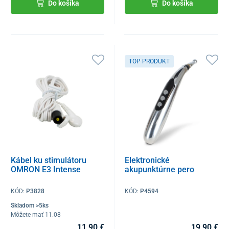
Do košíka
Do košíka
TOP PRODUKT
Kábel ku stimulátoru
Elektronické
OMRON E3 Intense
akupunktúrne pero
KÓD:
P3828
KÓD:
P4594
Skladom >5ks
Môžete mať 11.08
11,90 €
19,90 €