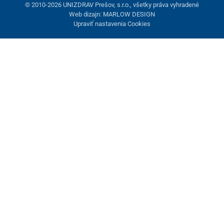
© 2010-2026 UNIZDRAV Prešov, s.r.o., všetky práva vyhradené
Web dizajn: MARLOW DESIGN
Upraviť nastavenia Cookies
Nastavenie cookies
Tieto stránky využívajú cookies. Niektoré sú nevyhnutné pre
správne fungovanie stránky, iné môžeme používať len s vaším
súhlasom. Máte možnosť odmietnuť voliteľné cookies.
Odmietnuť.
Nevyhnutne potrebné
Výkonnosť
Marketingové cookies
Prijať všetko
Spravovať nastavenia