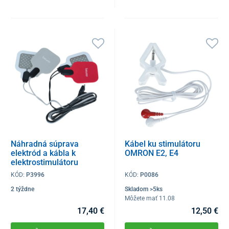
Náhradná súprava
Kábel ku stimulátoru
elektród a kábla k
OMRON E2, E4
elektrostimulátoru
BEURER EM 59
KÓD:
P3996
KÓD:
P0086
2 týždne
Skladom >5ks
Môžete mať 11.08
17,40 €
12,50 €