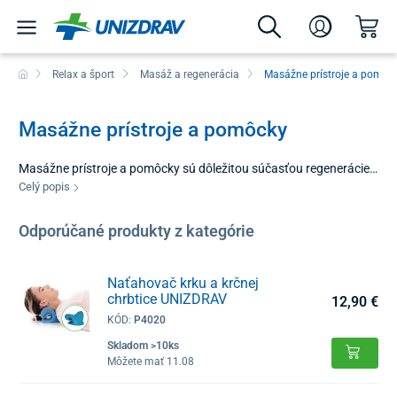
Relax a šport
Masáž a regenerácia
Masážne prístroje a pomôc
Masážne prístroje a pomôcky
Masážne prístroje a pomôcky sú dôležitou súčasťou regenerácie
a starostlivosti o pohybový aparát. Táto skupina produktov
Celý popis
využíva rôzne formy mechanickej a elektrickej stimulácie na
uvoľnenie svalového napätia, zlepšenie prietoku krvi a urýchlenie
Odporúčané produkty z kategórie
hojivých procesov v tkanivách. Správne zvolená masážna
technika pomáha eliminovať svalovú bolesť, zvyšuje rozsah
pohybu a prispieva k rýchlejšej obnove síl po fyzickom zaťažení.
Naťahovač krku a krčnej
chrbtice UNIZDRAV
12,90 €
KÓD:
P4020
Skladom >10ks
Môžete mať 11.08