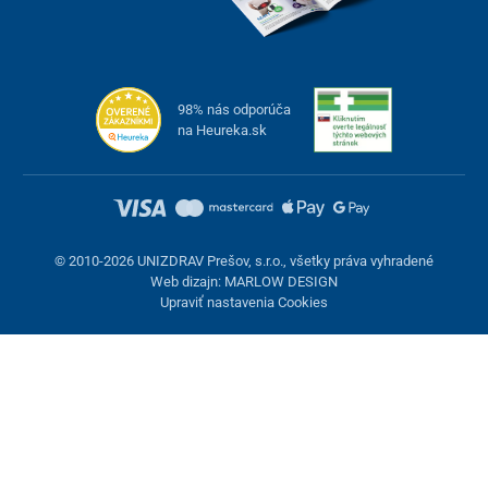
98% nás odporúča
na Heureka.sk
© 2010-2026 UNIZDRAV Prešov, s.r.o., všetky práva vyhradené
Web dizajn: MARLOW DESIGN
Upraviť nastavenia Cookies
Nastavenie cookies
Tieto stránky využívajú cookies. Niektoré sú nevyhnutné pre
správne fungovanie stránky, iné môžeme používať len s vaším
súhlasom. Máte možnosť odmietnuť voliteľné cookies.
Odmietnuť.