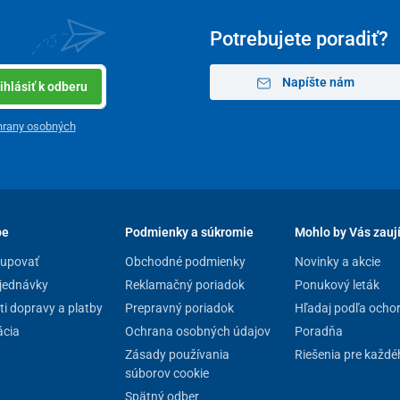
Potrebujete poradiť?
Napíšte nám
ihlásiť k odberu
hrany osobných
pe
Podmienky a súkromie
Mohlo by Vás zauj
kupovať
Obchodné podmienky
Novinky a akcie
jednávky
Reklamačný poriadok
Ponukový leták
i dopravy a platby
Prepravný poriadok
Hľadaj podľa ocho
cia
Ochrana osobných údajov
Poradňa
Zásady používania
Riešenia pre každé
súborov cookie
Spätný odber