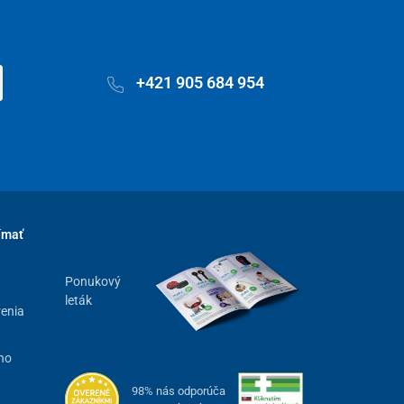
+421 905 684 954
ímať
Ponukový
leták
renia
ho
98% nás odporúča