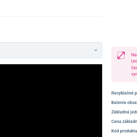
Na
Un
ča
vy
Recyklačné p
Balenie obsa
Základná jed
Cena základn
Kód produktu