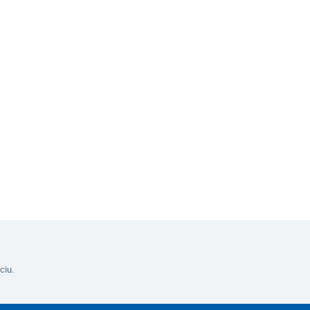
ka skladacia UNIZDRAV
Do košíka
ciu.