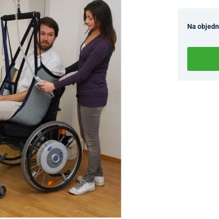
Na objed
Dostupnosť 
Nový Preda