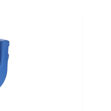
 že
nevyžaduje montáž stropných koľajníc ani úpravy
ne alebo do stropu a podlahy.
úť – napríklad z postele na invalidný vozík, toaletnú
chanizmom
schová späť do skrine
. Miestnosť tak