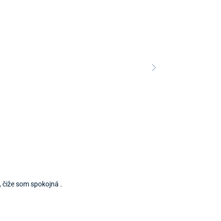
Predajňa a 
Predajňa a
, čiže som spokojná .