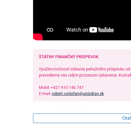
ŠTÁTNY FINANČNÝ PRÍSPEVOK
Využite možnosť získania peňažného príspevku od
prevedieme vás celým procesom vybavenia. Kontak
Mobil: +421 910 146 747
E-mail:
robert.cotiofan@unizdrav.sk
Stropný zdvihák INTEGRALIFT
predstavuje moderné zd
každodenné zdvíhanie a presuny
osôb so zníženou po
Čítať
koľajnicami je
kompletne ukrytý v elegantnej skrini
, t
domácnosti aj opatrovateľské priestory
, kde záleží n