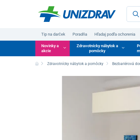
Tip na darček
Poradňa
Hľadaj podľa ochorenia
Novinky a
Zdravotnícky nábytok a
P
akcie
pomôcky
m
Zdravotnícky nábytok a pomôcky
Bezbariérová do