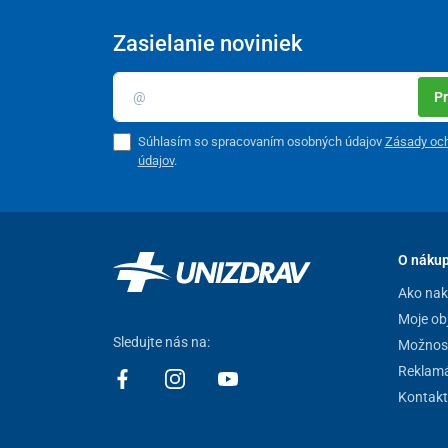
Zasielanie noviniek
Pr
Súhlasím so spracovaním osobných údajov
Zásady oc
údajov
.
O náku
Ako na
Moje ob
Sledujte nás na:
Možnost
Reklamá
Kontakt