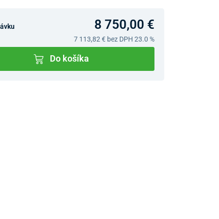
8 750,00 €
návku
7 113,82 €
bez DPH 23.0 %
Do košíka
v predajniach
jný Showroom Bratislava
Ivanská cesta 4337/2,
Bratislava
0903 942 779, 02/222 009
31
bratislava@unizdrav.sk
Pondelok –
08:00 –
Piatok:
17:30