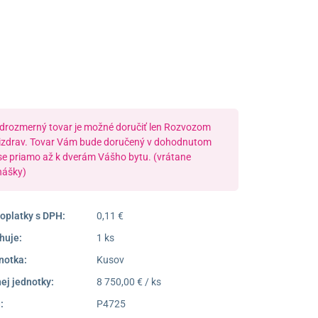
poprad@unizdrav.sk
Pondelok –
08:00 –
Piatok:
16:30
Dostupnosť:
Nedostupné
drozmerný tovar je možné doručiť len Rozvozom
izdrav. Tovar Vám bude doručený v dohodnutom
se priamo až k dverám Vášho bytu. (vrátane
nášky)
oplatky s DPH:
0,11 €
huje:
1 ks
notka:
Kusov
ej jednotky:
8 750,00 € / ks
:
P4725