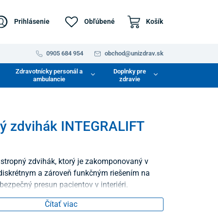
Prihlásenie
Obľúbené
Košík
0905 684 954
obchod@unizdrav.sk
Zdravotnícky personál a
Doplnky pre
ambulancie
zdravie
ný zdvihák INTEGRALIFT
tropný zdvihák, ktorý je zakomponovaný v
 diskrétnym a zároveň funkčným riešením na
bezpečný presun pacientov v interiéri.
Čítať viac