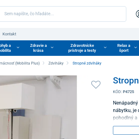
Kontakt
ohyb a
Zdravie a
Zdravotnícke
Relax a
obilita
krása
prístroje a testy
šport
mácnosť (Mobilita Plus)
Zdviháky
Stropné zdviháky
Strop
KÓD:
P4725
Nenápadný s
nábytku, je
pohodlný a 