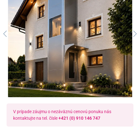
V prípade záujmu o nezáväznú cenovú ponuku nás
kontaktujte na tel. čísle
+421 (0) 910 146 747
Dostupnosť v predajniach