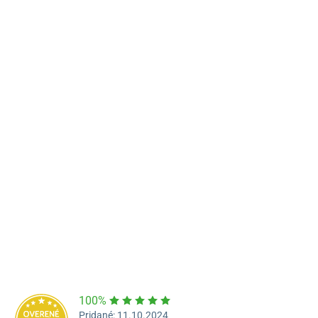
Predajňa a výdajné miesto Poprad
Námestie Sv. Egídia 2950, Poprad
052/77 818 99
poprad@unizdrav.sk
Pondelok – Piatok:
08:00 –
16:30
Dostupnosť:
Nedostupné
100%
Pridané: 11.10.2024