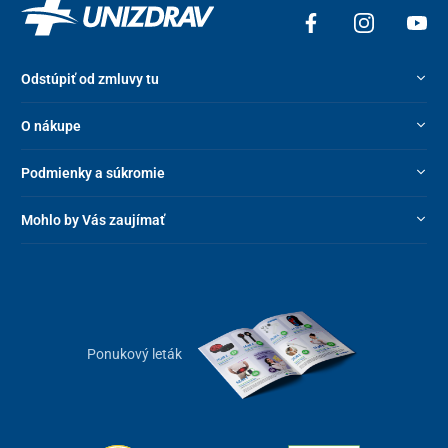
ochranná strecha proti dažďu a snehu
kryty dverí z plexiskla alebo ocele
Odstúpiť od zmluvy tu
O nákupe
Podmienky a súkromie
Mohlo by Vás zaujímať
Ponukový leták