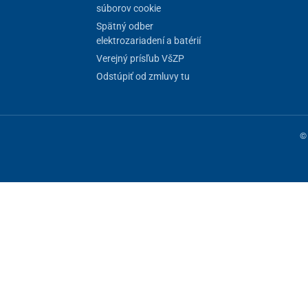
súborov cookie
mi a
zaisťovacími pákami
, na čo nie je potrebné
žiadne
Spätný odber
 bokoch k dispozícii
predlžovacie nášľapy
, ktoré sa
elektrozariadení a batérií
Verejný prísľub VšZP
okovania chodu v prípade, že nie je nastavené
Odstúpiť od zmluvy tu
 situácii, LED senzor náklonu a tiež
indikátor stavu
© 
ne fungovanie stránky, iné môžeme používať len s vaším súhlasom. Máte 