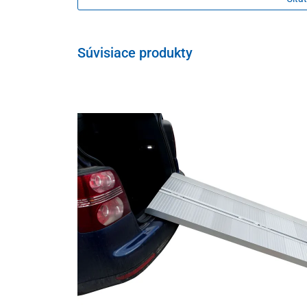
zlepšuje kvalitu života osôb s pohybovými obmedzeni
Vďaka kompaktným rozmerom a intuitívnemu ovládan
rehabilitačné centrá, zdravotnícke zariadenia či ver
Súvisiace produkty
prekonávať architektonické bariéry bez možnosti inšt