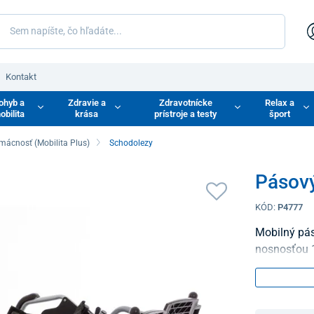
Kontakt
ohyb a
Zdravie a
Zdravotnícke
Relax a
obilita
krása
prístroje a testy
šport
mácnosť (Mobilita Plus)
Schodolezy
Pásov
KÓD:
P4777
Mobilný pás
nosnosťou 15