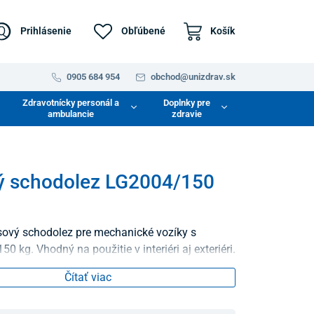
Prihlásenie
Obľúbené
Košík
0905 684 954
obchod@unizdrav.sk
Zdravotnícky personál a
Doplnky pre
ambulancie
zdravie
ý schodolez LG2004/150
ový schodolez pre mechanické vozíky s
0 kg. Vhodný na použitie v interiéri aj exteriéri.
Čítať viac