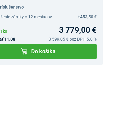
príslušenstvo
ĺženie záruky o 12 mesiacov
+453,50 €
3 779,00 €
>1ks
ať 11.08
3 599,05 €
bez DPH 5.0 %
Do košíka
v predajniach
jný Showroom Bratislava
Ivanská cesta 4337/2,
Bratislava
0903 942 779, 02/222 009
31
bratislava@unizdrav.sk