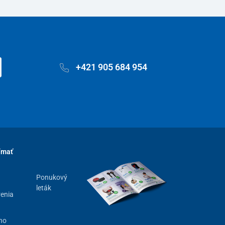
+421 905 684 954
ímať
Ponukový
leták
renia
ho