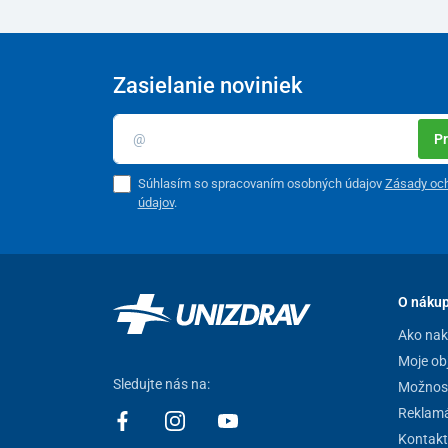
Zasielanie noviniek
Pr
Súhlasím so spracovaním osobných údajov
Zásady oc
údajov
.
O náku
Ako na
Moje ob
Jednoduchá obsluha
Sledujte nás na:
Možnost
S mobilným schodolezom LG2004/150 je
manipuláci
Reklamá
jednoducho pomocou ergonomického panelu na rukovä
Kontakt