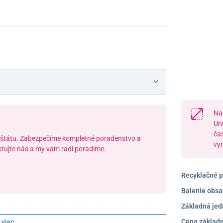
Na
Un
ča
 štátu. Zabezpečíme kompletné poradenstvo a
vy
tujte nás a my vám radi poradíme.
Recyklačné p
Balenie obsa
p je moderné a ľahko ovládateľné zariadenie, určené
Základná jed
sku
za pomoci sprievodnej osoby. Uľahčuje mobilitu a
Cena základn
 viac