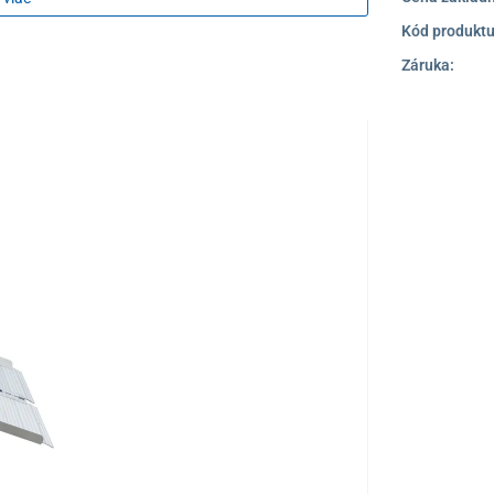
ami.
Kód produktu
iu je vhodným riešením
pre domácnosti,
Záruka:
ejné budovy a priestranstvá
, kde je potrebné
alácie výťahových systémov.
TOP PRODUKT