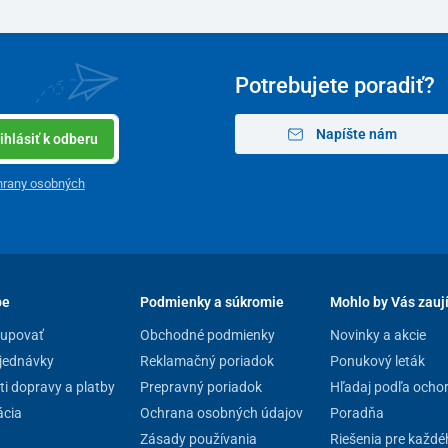
Potrebujete poradiť?
Napíšte nám
ihlásiť k odberu
hrany osobných
pe
Podmienky a súkromie
Mohlo by Vás zauj
kupovať
Obchodné podmienky
Novinky a akcie
jednávky
Reklamačný poriadok
Ponukový leták
i dopravy a platby
Prepravný poriadok
Hľadaj podľa ocho
a bezproblémová
a intuitívna. Zariadenie sa ovláda
cia
Ochrana osobných údajov
Poradňa
ti, s
tlačidlami pre pohyb hore a dolu
.
Zásady používania
Riešenia pre každé