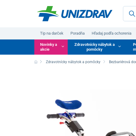
Tip na darček
Poradňa
Hľadaj podľa ochorenia
Novinky a
Zdravotnícky nábytok a
P
akcie
pomôcky
m
Zdravotnícky nábytok a pomôcky
Bezbariérová do