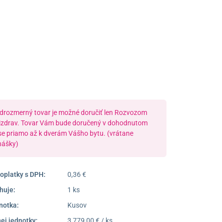
Poprad
052/77 818 99
poprad@unizdrav.sk
Pondelok –
08:00 –
Piatok:
16:30
Dostupnosť:
Nedostupné
drozmerný tovar je možné doručiť len Rozvozom
izdrav. Tovar Vám bude doručený v dohodnutom
se priamo až k dverám Vášho bytu. (vrátane
nášky)
oplatky s DPH:
0,36 €
huje:
1 ks
notka:
Kusov
ej jednotky:
3 779,00 € / ks