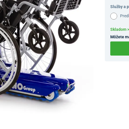
Služby a 
Pred
Skladom 
Môžete m
Dostupnosť 
Nový Preda