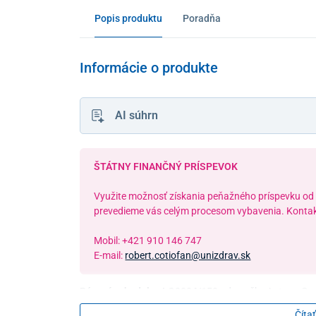
Popis produktu
Poradňa
Informácie o produkte
AI súhrn
ŠTÁTNY FINANČNÝ PRÍSPEVOK
Využite možnosť získania peňažného príspevku od
prevedieme vás celým procesom vybavenia. Kontak
Mobil: +421 910 146 747
E-mail:
robert.cotiofan@unizdrav.sk
Pásový schodolez LG2004/150
od značky Antano Grou
na
bezpečný presun imobilných pacientov po schodi
Čítať