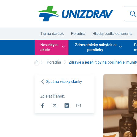
Tip na darček
Poradňa
Hľadaj podľa ochorenia
Novinky a
Zdravotnícky nábytok a
P
akcie
pomôcky
m
Poradňa
Zdravie a jeseň: tipy na posilnenie imunit
Späť na všetky články
Zdieľať článok: