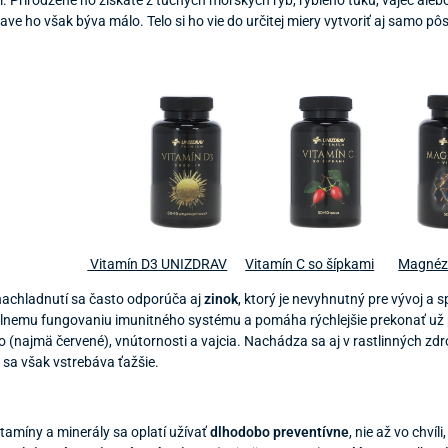
. Prirodzene ho získate z tučných morských rýb, rybieho tuku, vajec al
rave ho však býva málo. Telo si ho vie do určitej miery vytvoriť aj samo p
Vitamín D3 UNIZDRAV
Vitamín C so šípka
mi
Magnézi
 nachladnutí sa často odporúča aj
zinok
, ktorý je nevyhnutný pre vývoj a 
álnemu fungovaniu imunitného systému a pomáha rýchlejšie prekonať už p
o (najmä červené), vnútornosti a vajcia. Nachádza sa aj v rastlinných zdro
h sa však vstrebáva ťažšie.
tamíny a minerály sa oplatí užívať
dlhodobo preventívne
, nie až vo chvíl