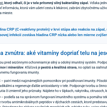
st
,
ktorý odhalí, či je v tele prítomný silný bakteriálny zápal.
Vďaka jedno
ť informáciu, ktorá vám ušetrí cestu k lekárovi, zabráni zbytočnému užíva
a mieste.
ina CRP (C-reaktívny proteín) v krvi stúpa ako reakcia na zápal
sovej infekcii zostáva hladina CRP nízka alebo len mierne zvýše
sa zvnútra: aké vitamíny dopriať telu na je
ou pred sezónnymi ochoreniami je silný a odolný imunitný systém. Podpo
nov i minerálov
. Kľúčová je
pestrá a kvalitná strava
, no oplatí sa siahnu
ávnemu fungovaniu imunity.
C
– patrí medzi najznámejších pomocníkov pri posilňovaní imunity. Pôsobí
adikálmi a regeneruje ďalšie antioxidanty v tele. Podporuje tvorbu a činnos
ia či zmierniť jeho príznaky. Nájdete ho v šípkach, rakytníku, citrusoch, ki
D
– podieľa sa na správnom fungovaní imunitného systému a pomáha telu 
 tvorbu antimikrobiálnych peptidov v dýchacích cestách, ktoré predstavuj