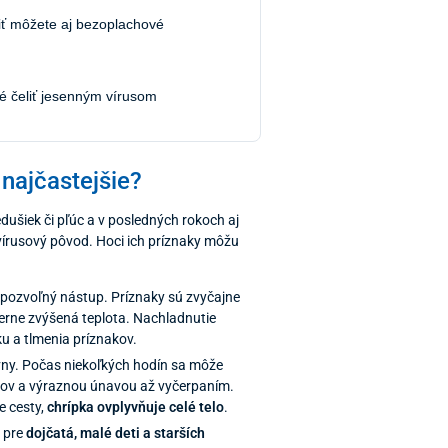
iť môžete aj bezoplachové
né čeliť jesenným vírusom
 najčastejšie?
iedušiek či pľúc a v posledných rokoch aj
vírusový pôvod. Hoci ich príznaky môžu
 pozvoľný nástup. Príznaky sú zvyčajne
ierne zvýšená teplota. Nachladnutie
u a tlmenia príznakov.
ívny. Počas niekoľkých hodín sa môže
ĺbov a výraznou únavou až vyčerpaním.
e cesty,
chrípka ovplyvňuje celé telo
.
ä pre
dojčatá, malé deti a starších