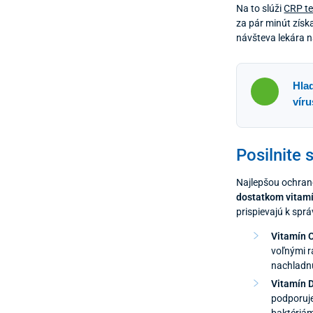
Na to slúži
CRP te
za pár minút získa
návšteva lekára n
Hlad
víru
Posilnite 
Najlepšou ochran
dostatkom vitamí
prispievajú k spr
Vitamín 
voľnými r
nachladnut
Vitamín 
podporuje