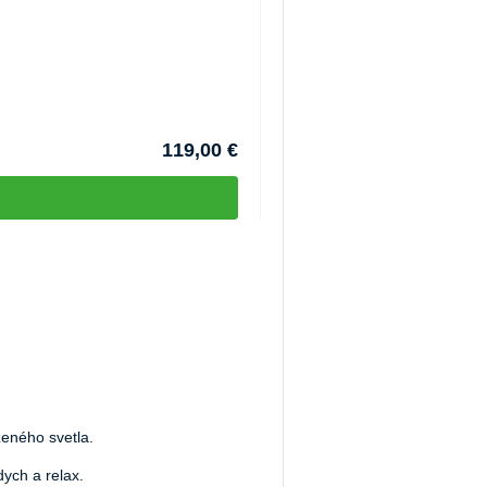
DUOLIFE BorelissPro, 60 ka
KÓD:
P5150
Skladom >5ks
Môžete mať 11.08
119,00 €
zeného svetla.
dych a relax.