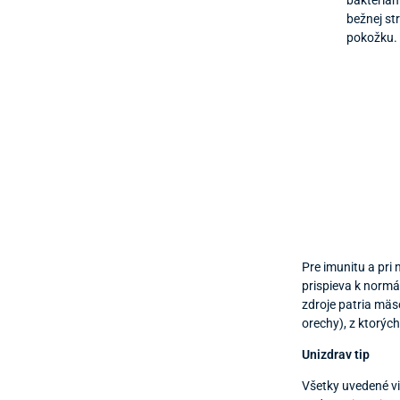
baktériám
bežnej st
pokožku.
Pre imunitu a pri
prispieva k norm
zdroje patria mäs
orechy), z ktorýc
Unizdrav tip
Všetky uvedené vi