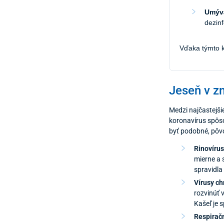
Umýva
dezinf
Vďaka týmto k
Jeseň v zn
Medzi najčastejši
koronavírus spôso
byť podobné, pôvod
Rinovíru
mierne a 
spravidla
Vírusy ch
rozvinúť 
Kašeľ je 
Respiračn