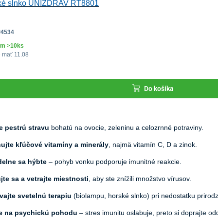
ké slnko UNIZDRAV RT8801
P4534
om >10ks
 mať 11.08
Do košíka
e pestrú stravu
bohatú na ovocie, zeleninu a celozrnné potraviny.
ujte kľúčové vitamíny a minerály
, najmä vitamín C, D a zinok.
delne sa hýbte
– pohyb vonku podporuje imunitné reakcie.
jte sa a vetrajte miestnosti
, aby ste znížili množstvo vírusov.
vajte svetelnú terapiu
(biolampu, horské slnko) pri nedostatku prirod
e na psychickú pohodu
– stres imunitu oslabuje, preto si doprajte od