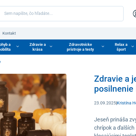
Kontakt
ohyb a
Zdravie a
Zdravotnícke
Relax a
obilita
krása
prístroje a testy
šport
y
Zdravie a j
posilnenie
23.09.2025
|
Kristína 
Jeseň prináša zv
chrípok a ďalších
klesajúcimi teplo