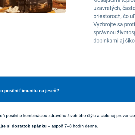
uzavretých, čast
priestoroch, čo u
Vyzbrojte sa pro
správnou životos
doplnkami aj šik
ko posilniť imunitu na jeseň?
seň posilníte kombináciou zdravého životného štýlu a cielenej prevencie
jte si dostatok spánku
– aspoň 7–8 hodín denne.