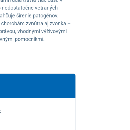
o nedostatočne vetraných
ľahčuje šírenie patogénov.
ti chorobám zvnútra aj zvonka –
právou, vhodnými výživovými
ovnými pomocníkmi.
: