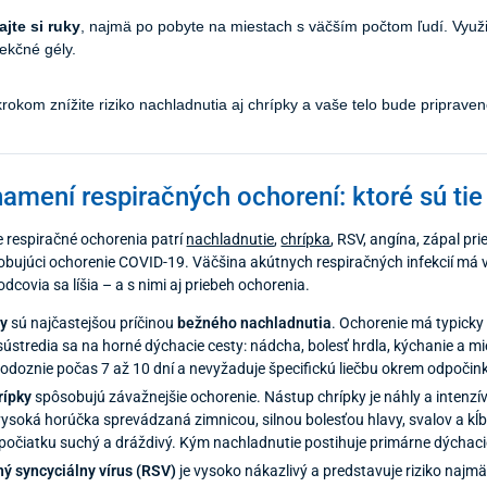
jte si ruky
, najmä po pobyte na miestach s väčším počtom ľudí. Využ
ekčné gély.
rokom znížite riziko nachladnutia aj chrípky a vaše telo bude priprave
amení respiračných ochorení: ktoré sú tie
e respiračné ochorenia patrí
nachladnutie
,
chrípka
, RSV, angína, zápal pr
bujúci ochorenie COVID-19. Väčšina akútnych respiračných infekcií má 
covia sa líšia – a s nimi aj priebeh ochorenia.
sy
sú najčastejšou príčinou
bežného nachladnutia
. Ochorenie má typicky
sústredia sa na horné dýchacie cesty: nádcha, bolesť hrdla, kýchanie a m
 odoznie počas 7 až 10 dní a nevyžaduje špecifickú liečbu okrem odpočink
rípky
spôsobujú závažnejšie ochorenie. Nástup chrípky je náhly a intenz
vysoká horúčka sprevádzaná zimnicou, silnou bolesťou hlavy, svalov a k
spočiatku suchý a dráždivý. Kým nachladnutie postihuje primárne dýchaci
ý syncyciálny vírus (RSV)
je vysoko nákazlivý a predstavuje riziko najm