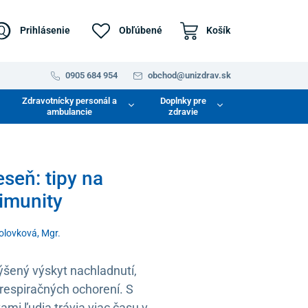
Prihlásenie
Obľúbené
Košík
0905 684 954
obchod@unizdrav.sk
Zdravotnícky personál a
Doplnky pre
ambulancie
zdravie
eseň: tipy na
 imunity
Holovková, Mgr.
ýšený výskyt nachladnutí,
 respiračných ochorení. S
tami ľudia trávia viac času v