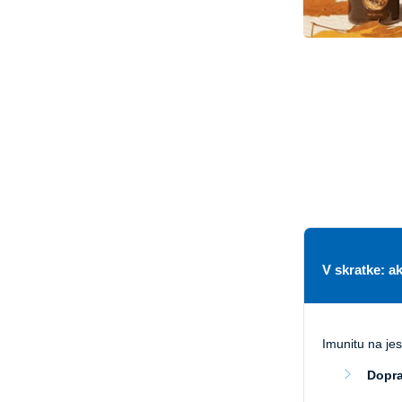
V skratke: a
Imunitu na je
Dopra