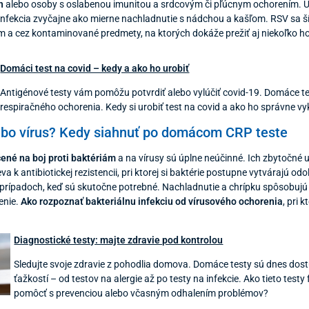
h
alebo osoby s oslabenou imunitou a srdcovým či pľúcnym ochorením. U 
infekcia zvyčajne ako mierne nachladnutie s nádchou a kašľom. RSV sa ší
 a cez kontaminované predmety, na ktorých dokáže prežiť aj niekoľko ho
Domáci test na covid – kedy a ako ho u
robiť
Antigénové testy vám pomôžu potvrdiť alebo vylúčiť covid-19. Domáce tes
respiračného ochorenia. Kedy si urobiť test na covid a ako ho správne vyk
lebo vírus? Kedy siahnuť po domácom CRP teste
čené na boj proti baktériám
a na vírusy sú úplne neúčinné. Ich zbytočné u
va k antibiotickej rezistencii, pri ktorej si baktérie postupne vytvárajú od
prípadoch, keď sú skutočne potrebné. Nachladnutie a chrípku spôsobujú ví
enie.
Ako rozpoznať bakteriálnu infekciu od vírusového ochorenia
, pri 
Diagnostické testy: majte zdravie pod kontrolou
Sledujte svoje zdravie z pohodlia domova. Domáce testy sú dnes dos
ťažkostí – od testov na alergie až po testy na infekcie. Ako tieto tes
pomôcť s prevenciou alebo včasným odhalením problémov?