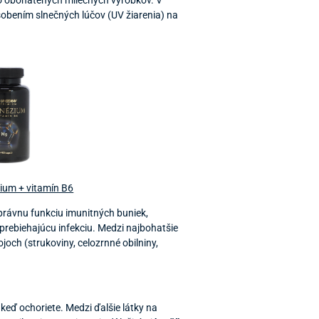
ebo obohatených mliečnych výrobkov. V
ôsobením slnečných lúčov (UV žiarenia) na
um + vitamín B6
správnu funkciu imunitných buniek,
rebiehajúcu infekciu. Medzi najbohatšie
joch (strukoviny, celozrnné obilniny,
i, keď ochoriete. Medzi ďalšie látky na