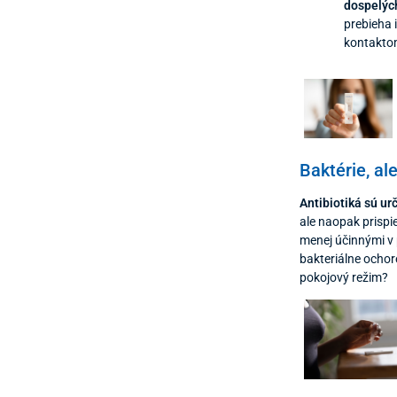
dospelýc
prebieha 
kontaktom
Baktérie, a
Antibiotiká sú ur
ale naopak prispie
menej účinnými v 
bakteriálne ochor
pokojový režim?