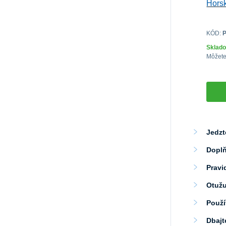
Hors
KÓD:
Sklad
Môžete
Jedzt
Doplň
Pravi
Otužu
Použí
Dbajt