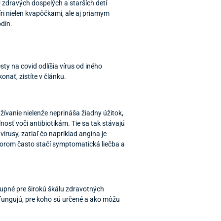
zdravých dospelých a starších detí
ri nielen kvapôčkami, ale aj priamym
dín.
ty na covid odlíšia vírus od iného
onať, zistíte v článku.
žívanie nielenže neprináša žiadny úžitok,
olnosť voči antibiotikám. Tie sa tak stávajú
rusy, zatiaľ čo napríklad angína je
ktorom často stačí symptomatická liečba a
tupné pre širokú škálu zdravotných
ty fungujú, pre koho sú určené a ako môžu