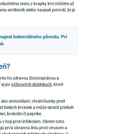
duchému testu z kvapky krvi môžete už
niu antibiotík alebo naopak potvrdí, že je
, najmä bakteriálneho pôvodu. Pri
ná.
seň?
ríte ho zdravou životosprávou a
ť aj po
výživových doplnkoch
, ktoré
 ako antioxidant, chráni bunky pred
ť bielych krviniek a môže skrátiť priebeh
wi, brokolici či paprike.
v boji proti infekciám. Okrem toho
ú prvú obrannú líniu proti vírusom a