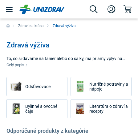
Zdravie a krása
Zdravá výživa
Zdravá výživa
To, čo si dávame na tanier alebo do šálky, má priamy vplyv na
našu každodennú energiu, náladu a dlhodobú kondíciu. Kategória
Celý popis
zdravá výživa nie je len o diétach, ale o hľadaní kvalitných
alternatív k bežným potravinám a o obohacovaní stravy o látky,
Nutričné potraviny a
ktoré v dnešnom jedálničku často chýbajú. Naším cieľom je
Odšťavovače
nápoje
ponúknuť vám produkty, ktoré skvele chutia a zároveň prinášajú
vášmu telu skutočný úžitok.
Bylinné a ovocné
Literatúra o zdraví a
čaje
recepty
Odporúčané produkty z kategórie