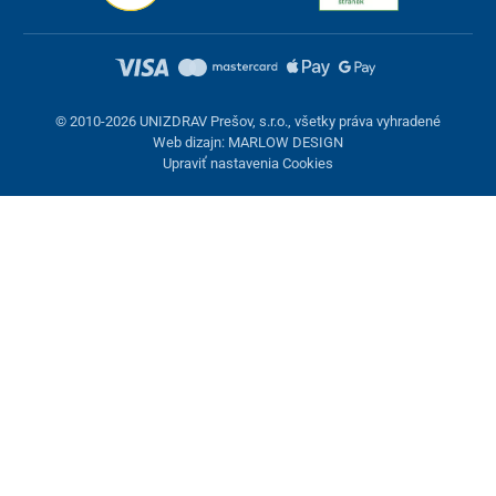
© 2010-2026 UNIZDRAV Prešov, s.r.o., všetky práva vyhradené
Web dizajn: MARLOW DESIGN
Upraviť nastavenia Cookies
Nastavenie cookies
Tieto stránky využívajú cookies. Niektoré sú nevyhnutné pre
správne fungovanie stránky, iné môžeme používať len s vaším
súhlasom. Máte možnosť odmietnuť voliteľné cookies.
Odmietnuť.
Nevyhnutne potrebné
Výkonnosť
Marketingové cookies