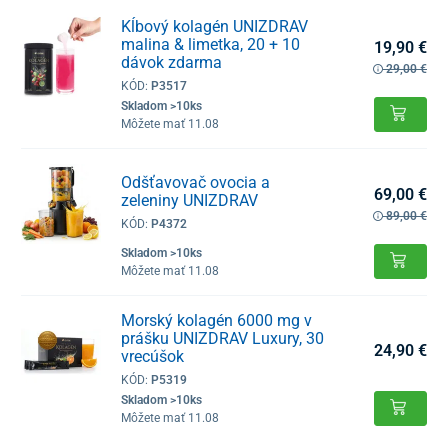
Kĺbový kolagén UNIZDRAV
malina & limetka, 20 + 10
19,90 €
dávok zdarma
29,00 €
KÓD:
P3517
Skladom >10ks
Môžete mať 11.08
Odšťavovač ovocia a
69,00 €
zeleniny UNIZDRAV
89,00 €
KÓD:
P4372
Skladom >10ks
Môžete mať 11.08
Morský kolagén 6000 mg v
prášku UNIZDRAV Luxury, 30
24,90 €
vrecúšok
KÓD:
P5319
Skladom >10ks
Môžete mať 11.08