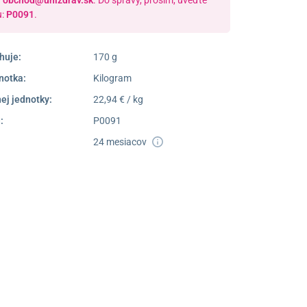
a
obchod@unizdrav.sk
. Do správy, prosím, uveďte
u:
P0091
.
huje:
170 g
notka:
Kilogram
ej jednotky:
22,94 € / kg
:
P0091
24 mesiacov