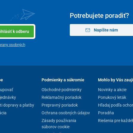
Potrebujete poradiť?
Napíšte nám
ihlásiť k odberu
hrany osobných
pe
Podmienky a súkromie
Mohlo by Vás zauj
kupovať
Obchodné podmienky
Novinky a akcie
jednávky
Reklamačný poriadok
Ponukový leták
i dopravy a platby
Prepravný poriadok
Hľadaj podľa ocho
cia
Ochrana osobných údajov
Poradňa
Zásady používania
Riešenia pre každé
súborov cookie