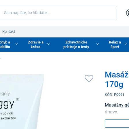
Kontakt
ohyb a
Zdravie a
Zdravotnícke
Relax a
obilita
krása
prístroje a testy
šport
y
Masážn
170g
KÓD:
P0091
Masážny gél
únavy.