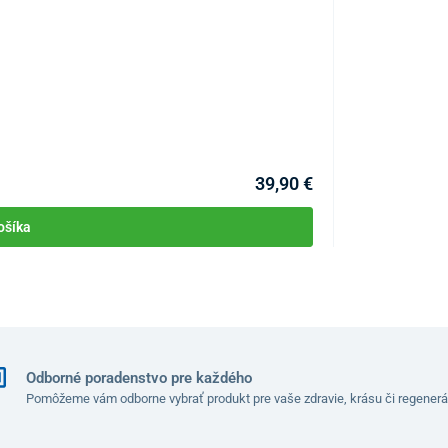
Telový masážny 
KÓD:
P4260
Skladom >10ks
Môžete mať 10.08
39,90 €
ošíka
Odborné poradenstvo pre každého
Pomôžeme vám odborne vybrať produkt pre vaše zdravie, krásu či regenerá