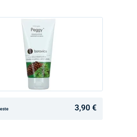
3,90 €
ceste
v predajniach