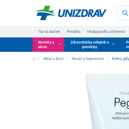
Tip na darček
Poradňa
Hľadaj podľa ochorenia
Novinky a
Zdravotnícky nábytok a
P
akcie
pomôcky
m
Relax a šport
Masáž a regenerácia
Krémy, gél