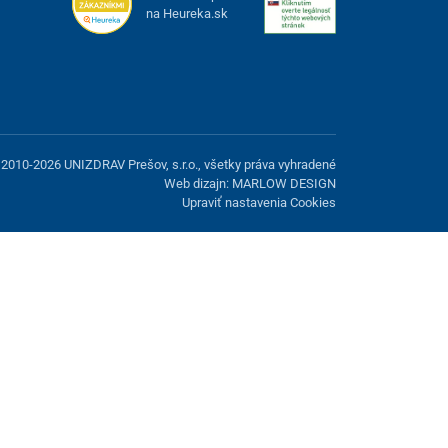
na Heureka.sk
2010-2026 UNIZDRAV Prešov, s.r.o., všetky práva vyhradené
Web dizajn: MARLOW DESIGN
Upraviť nastavenia Cookies
možnosť odmietnuť voliteľné cookies.
Odmietnuť.