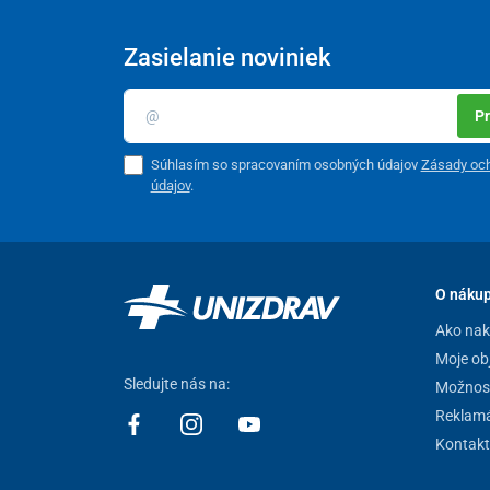
Zasielanie noviniek
Pr
Súhlasím so spracovaním osobných údajov
Zásady oc
údajov
.
O náku
Ako na
Moje ob
Sledujte nás na:
Možnost
Reklamá
Kontakt