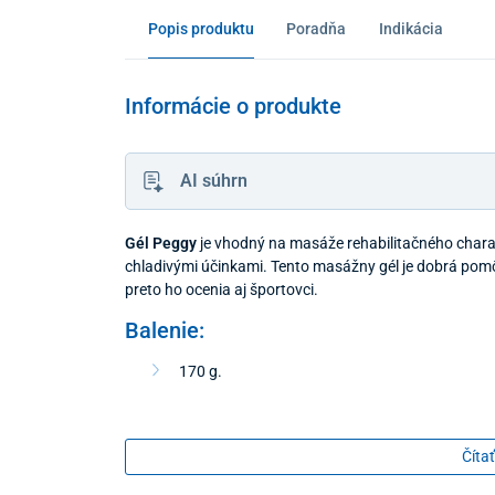
Popis produktu
Poradňa
Indikácia
Informácie o produkte
AI súhrn
Gél Peggy
je vhodný na masáže rehabilitačného charakt
chladivými účinkami. Tento masážny gél je dobrá pomô
preto ho ocenia aj športovci.
Balenie:
170 g.
Čítať