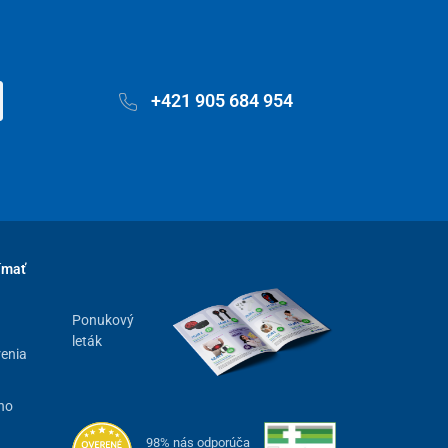
+421 905 684 954
ímať
Ponukový
leták
renia
ho
98% nás odporúča