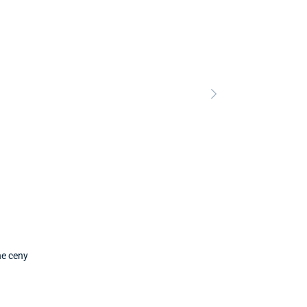
Nový Preda
Predajňa a 
ne ceny