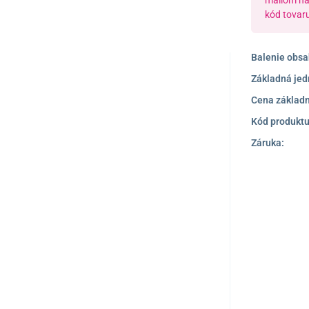
mailom n
kód tovar
Balenie obsa
TOP PRODUKT
TIP NA DARČEK
Základná jed
Cena základn
Kód produktu
Záruka: