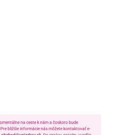
Pondelok –
08:00 –
Piatok:
16:30
Dostupnosť:
Nedostupné
 výdajné miesto Poprad
Námestie Sv. Egídia 2950,
Poprad
052/77 818 99
poprad@unizdrav.sk
Pondelok –
08:00 –
Piatok:
16:30
Dostupnosť:
Nedostupné
momentálne na ceste k nám a čoskoro bude
Pre bližšie informácie nás môžete kontaktovať e-