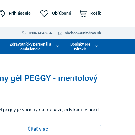
Prihlásenie
Obľúbené
Košík
0905 684 954
obchod@unizdrav.sk
Zdravotnícky personál a
Doplnky pre
ambulancie
zdravie
y gél PEGGY - mentolový
 peggy je vhodný na masáže, odstraňuje pocit
Čítať viac