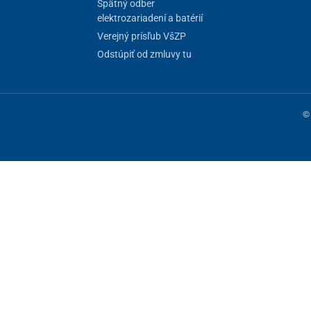
Spätný odber
elektrozariadení a batérií
Verejný prísľub VšZP
Odstúpiť od zmluvy tu
© 
ne fungovanie stránky, iné môžeme používať len s vaším súhlasom. Máte 