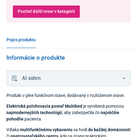
Pozrieť ďalší tovar v kategórii
Popis produktu
Informácie o produkte
AI súhrn
Produkt v plne funkčnom stave, dodávaný v rozloženom stave.
Elektrická polohovacia posteľ Multibed
je vyrobená pomocou
najmodernejších technológií
, aby zabezpečila čo
najväčšie
pohodlie
pacienta.
Vďaka
multifunkčnému vybaveniu
sa hodí
do každej domácnosti
či
opatrovateľského centra
, kde sa stane praktickým